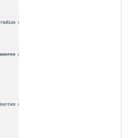
radius
optional
source
optional
ources
optional