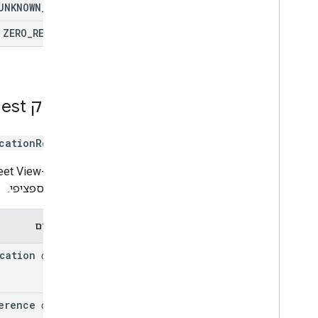
UNKNOWN
_
ERROR
ZERO
_
RESULTS
ממשק
est
cationRequest
בקשה ל-Street View שתישלח עם
במיקום ספציפי.
מאפיינים
cation
optional
erence
optional