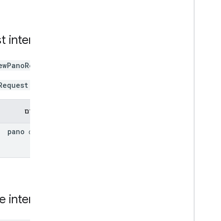
t
interface
ewPanoRequest
הפקודה
Request
מאפיינים
pano
optional
e
interface