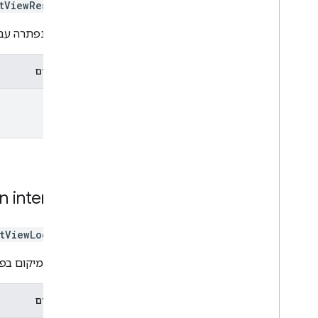
tViewResponse
התגובה נפתרה עבור Promise
מאפיינים
data
on
interface
tViewLocation
ייצוג של מיקום בפנורמה של
מאפיינים