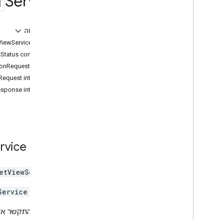
Service
מקומות
מסלולים
מפות תלת-ממד
בדף הזה
סביבתי (בטא)
tViewService class
מידת הנוכחות של המותג במסלול
wStatus constants
להמרת לקוחות
ממשק StreetViewLocationRequest
ממשקי ספרייה
Request interface
64 (ערוץ רבעוני)
.
‫API Reference v3
esponse interface
API Reference v3
.
63
API Reference v3
.
62
rvice
class
etViewService
אובייקט
Service
אפשר להתקשר א