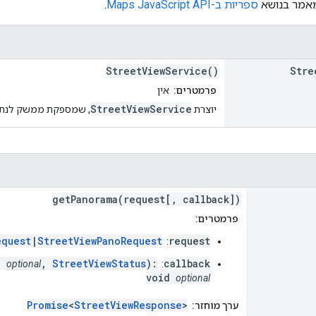
מאמר בנושא
ספריות ב-Maps JavaScript API
.
StreetViewService()
Stre
פרמטרים:
אין
StreetViewService
יוצרת
, שמספקת ממשק לנתונים שמ
getPanorama(request[, callback])
פרמטרים:
equest
|
StreetViewPanoRequest
request
:
a
,
StreetViewStatus
):
callback
optional
:
void
optional
Promise
<
StreetViewResponse
>
ערך מוחזר: