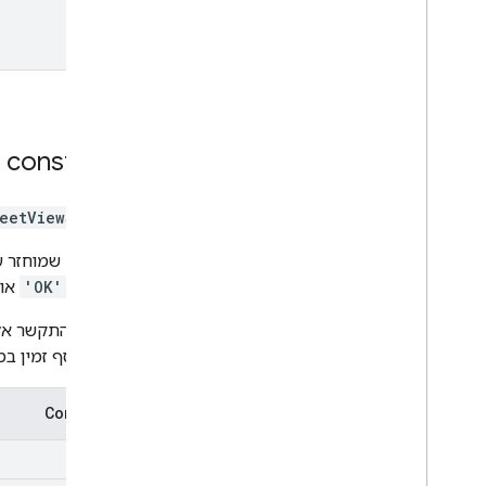
constants
eetViewStatus
הסטטוס שמוחזר על
לדוגמה,
'OK'
או
אפשר להתקשר א
מידע נוסף זמין ב
Constants
OK