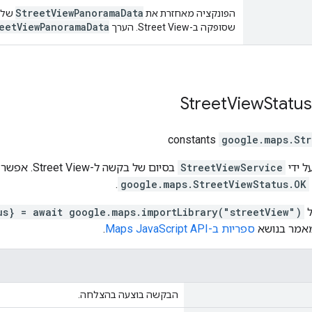
StreetViewPanoramaData
הפונקציה מאחזרת את
של 
eetViewPanoramaData
שסופקה ב-Street View. הערך
Street
View
Status
constants
google.maps
.
Str
 ידי
StreetViewService
בסיום של בק
.
google.maps.StreetViewStatus.OK
ל
us} = await google.maps.importLibrary("streetView")
מאמר בנושא
ספריות ב-Maps JavaScript API
.
הבקשה בוצעה בהצלחה.