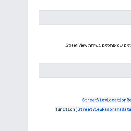
אוחסנים בשירות Street View.
StreetViewLocationR
function(
StreetViewPanoramaDat