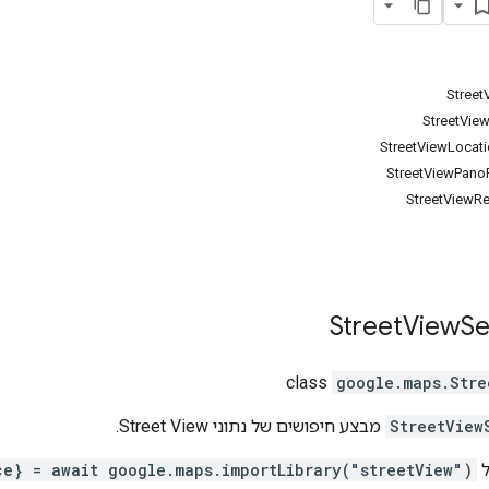
‫Stree
StreetVie
‫StreetViewPano
‫StreetViewR
Street
View
Se
class
google.maps
.
Stre
StreetView
מבצע חיפושים של נתוני Street View.
ל
ce} = await google.maps.importLibrary("streetView")