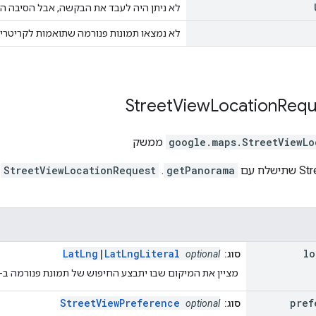
לא ניתן היה לעבד את הבקשה, אבל הסיבה המ
לא נמצאו תמונות פנורמה שתואמות לקריטריונ
Street
View
Location
Requ
StreetViewLo
.
google.maps
ממשק
StreetViewLocationRequest
. ‫
getPanorama
LatLng
|
LatLngLiteral
lo
סוג:
optional
מציין את המיקום שבו יתבצע החיפוש של תמונת פנורמה ב-Street View.
StreetViewPreference
pref
סוג:
optional