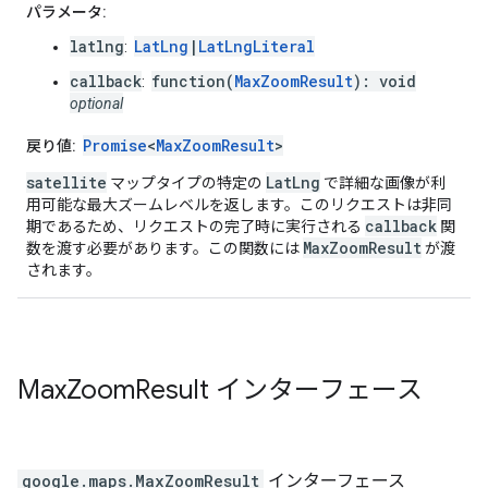
パラメータ:
latlng
LatLng
|
LatLngLiteral
:
callback
function(
MaxZoomResult
): void
:
optional
Promise
<
MaxZoomResult
>
戻り値:
satellite
LatLng
マップタイプの特定の
で詳細な画像が利
用可能な最大ズームレベルを返します。このリクエストは非同
callback
期であるため、リクエストの完了時に実行される
関
MaxZoomResult
数を渡す必要があります。この関数には
が渡
されます。
Max
Zoom
Result
インターフェース
google.maps
.
MaxZoomResult
インターフェース