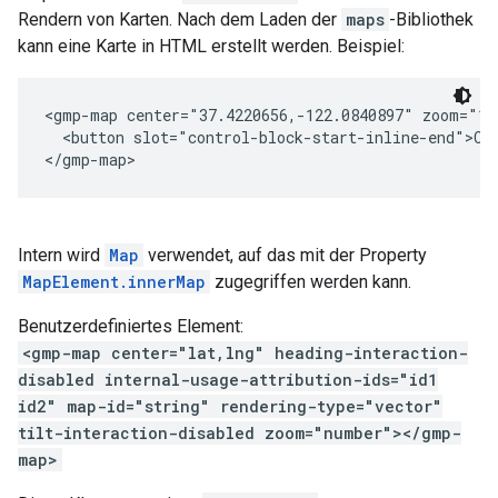
Rendern von Karten. Nach dem Laden der
maps
-Bibliothek
kann eine Karte in HTML erstellt werden. Beispiel:
<gmp-map center="37.4220656,-122.0840897" zoom="1
  <button slot="control-block-start-inline-end">Cu
</gmp-map>
Intern wird
Map
verwendet, auf das mit der Property
MapElement.innerMap
zugegriffen werden kann.
Benutzerdefiniertes Element:
<gmp-map center="lat,lng" heading-interaction-
disabled internal-usage-attribution-ids="id1
id2" map-id="string" rendering-type="vector"
tilt-interaction-disabled zoom="number"></gmp-
map>