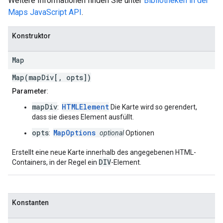
Weitere Informationen finden Sie unter
Bibliotheken in der
Maps JavaScript API
.
Konstruktor
Map
Map(mapDiv[, opts])
Parameter
:
mapDiv
HTMLElement
:
Die Karte wird so gerendert,
dass sie dieses Element ausfüllt.
opts
MapOptions
:
optional
Optionen
Erstellt eine neue Karte innerhalb des angegebenen HTML-
DIV
Containers, in der Regel ein
-Element.
Konstanten