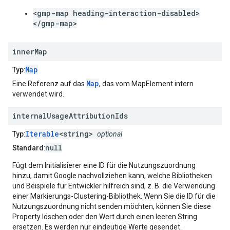
<gmp-map heading-interaction-disabled>
</gmp-map>
inner
Map
Map
Typ
:
Map
Eine Referenz auf das
, das vom MapElement intern
verwendet wird.
internal
Usage
Attribution
Ids
Iterable
<string>
Typ
:
optional
null
Standard
:
Fügt dem Initialisierer eine ID für die Nutzungszuordnung
hinzu, damit Google nachvollziehen kann, welche Bibliotheken
und Beispiele für Entwickler hilfreich sind, z. B. die Verwendung
einer Markierungs-Clustering-Bibliothek. Wenn Sie die ID für die
Nutzungszuordnung nicht senden möchten, können Sie diese
Property löschen oder den Wert durch einen leeren String
ersetzen. Es werden nur eindeutige Werte gesendet.