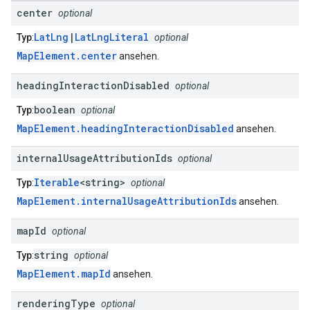
center
optional
LatLng
|
LatLngLiteral
Typ
:
optional
MapElement.center
ansehen.
heading
Interaction
Disabled
optional
boolean
Typ
:
optional
MapElement.headingInteractionDisabled
ansehen.
internal
Usage
Attribution
Ids
optional
Iterable
<string>
Typ
:
optional
MapElement.internalUsageAttributionIds
ansehen.
map
Id
optional
string
Typ
:
optional
MapElement.mapId
ansehen.
rendering
Type
optional