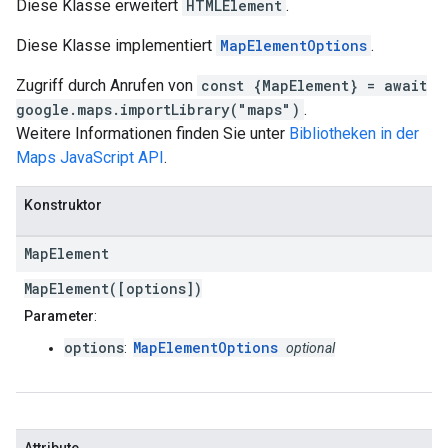
Diese Klasse erweitert
HTMLElement
.
Diese Klasse implementiert
MapElementOptions
.
Zugriff durch Anrufen von
const {MapElement} = await
google.maps.importLibrary("maps")
.
Weitere Informationen finden Sie unter
Bibliotheken in der
Maps JavaScript API
.
Konstruktor
Map
Element
MapElement([options])
Parameter
:
options
MapElementOptions
:
optional