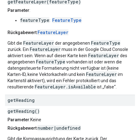
getFeatureLayer(featureType)
Parameter
:
featureType
FeatureType
:
FeatureLayer
Rückgabewert
:
FeatureLayer
FeatureType
Gibt die
der angegebenen
FeatureLayer
zurück. Ein
muss in der Google Cloud Console
FeatureLayer
aktiviert sein. Wenn auf dieser Karte kein
des
FeatureType
angegebenen
vorhanden ist oder wenn die
datengesteuerte Formatierung nicht verfügbar ist (keine
FeatureLayer
Karten-ID, keine Vektorkacheln und kein
im
Kartenstil aktiviert), wird ein Fehler protokolliert und das
FeatureLayer.isAvailable
resultierende
ist „false“.
get
Heading
getHeading()
Parameter
:Keine
number|undefined
Rückgabewert
:
Gibt die Kompassausrichtung der Karte zurück. Der