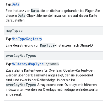
Data
Typ
:
Data
Eine Instanz von
, die an die Karte gebunden ist. Fügen Sie
Data
diesem
-Objekt Elemente hinzu, um sie auf dieser Karte
darzustellen.
map
Types
MapTypeRegistry
Typ
:
MapType
Eine Registrierung von
-Instanzen nach String-ID.
overlay
Map
Types
MVCArray
<
MapType
>
Typ
:
optional
Zusätzliche Kartentypen für Overlays. Overlay-Kartentypen
werden über der Basiskarte angezeigt, der sie zugeordnet
sind, und zwar in der Reihenfolge, in der sie im
overlayMapTypes
-Array erscheinen. Overlays mit höheren
Indexwerten werden vor Overlays mit niedrigeren Indexwerten
angezeigt.