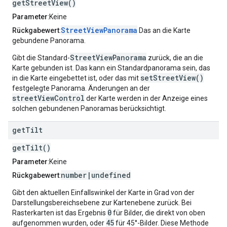
getStreetView()
Parameter
:Keine
StreetViewPanorama
Rückgabewert
:
Das an die Karte
gebundene Panorama.
StreetViewPanorama
Gibt die Standard-
zurück, die an die
Karte gebunden ist. Das kann ein Standardpanorama sein, das
setStreetView()
in die Karte eingebettet ist, oder das mit
festgelegte Panorama. Änderungen an der
streetViewControl
der Karte werden in der Anzeige eines
solchen gebundenen Panoramas berücksichtigt.
get
Tilt
getTilt()
Parameter
:Keine
number|undefined
Rückgabewert
:
Gibt den aktuellen Einfallswinkel der Karte in Grad von der
Darstellungsbereichsebene zur Kartenebene zurück. Bei
0
Rasterkarten ist das Ergebnis
für Bilder, die direkt von oben
45
aufgenommen wurden, oder
für 45°-Bilder. Diese Methode