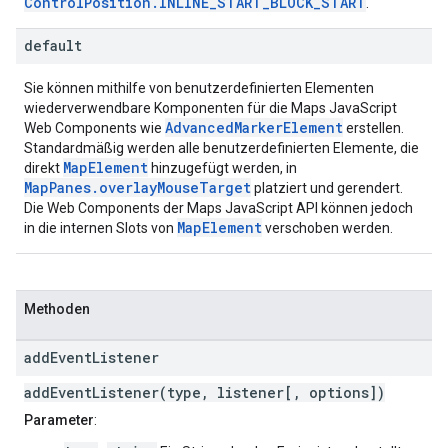
ControlPosition.INLINE_START_BLOCK_START
.
default
Sie können mithilfe von benutzerdefinierten Elementen
wiederverwendbare Komponenten für die Maps JavaScript
AdvancedMarkerElement
Web Components wie
erstellen.
Standardmäßig werden alle benutzerdefinierten Elemente, die
MapElement
direkt
hinzugefügt werden, in
MapPanes.overlayMouseTarget
platziert und gerendert.
Die Web Components der Maps JavaScript API können jedoch
MapElement
in die internen Slots von
verschoben werden.
Methoden
add
Event
Listener
addEventListener(type, listener[, options])
Parameter
: