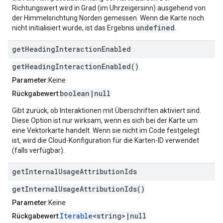
Richtungswert wird in Grad (im Uhrzeigersinn) ausgehend von
der Himmelsrichtung Norden gemessen. Wenn die Karte noch
undefined
nicht initialisiert wurde, ist das Ergebnis
.
get
Heading
Interaction
Enabled
getHeadingInteractionEnabled()
Parameter
:Keine
boolean|null
Rückgabewert
:
Gibt zurück, ob Interaktionen mit Überschriften aktiviert sind.
Diese Option ist nur wirksam, wenn es sich bei der Karte um
eine Vektorkarte handelt. Wenn sie nicht im Code festgelegt
ist, wird die Cloud-Konfiguration für die Karten-ID verwendet
(falls verfügbar).
get
Internal
Usage
Attribution
Ids
getInternalUsageAttributionIds()
Parameter
:Keine
Iterable
<string>|null
Rückgabewert
: