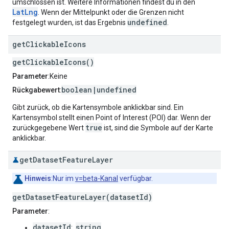
umschlossen ist. Weitere Informationen findest du in den
LatLng
. Wenn der Mittelpunkt oder die Grenzen nicht
undefined
festgelegt wurden, ist das Ergebnis
.
get
Clickable
Icons
getClickableIcons()
Parameter
:Keine
boolean|undefined
Rückgabewert
:
Gibt zurück, ob die Kartensymbole anklickbar sind. Ein
Kartensymbol stellt einen Point of Interest (POI) dar. Wenn der
true
zurückgegebene Wert
ist, sind die Symbole auf der Karte
anklickbar.
get
Dataset
Feature
Layer
Hinweis
:Nur im
v=beta-Kanal
verfügbar.
getDatasetFeatureLayer(datasetId)
Parameter
:
datasetId
string
: