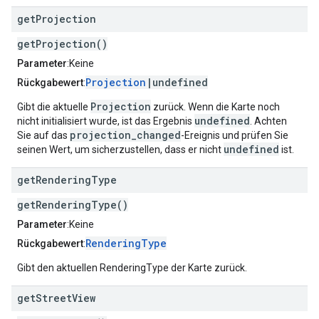
get
Projection
getProjection()
Parameter
:Keine
Projection
|undefined
Rückgabewert
:
Projection
Gibt die aktuelle
zurück. Wenn die Karte noch
undefined
nicht initialisiert wurde, ist das Ergebnis
. Achten
projection_changed
Sie auf das
-Ereignis und prüfen Sie
undefined
seinen Wert, um sicherzustellen, dass er nicht
ist.
get
Rendering
Type
getRenderingType()
Parameter
:Keine
RenderingType
Rückgabewert
:
Gibt den aktuellen RenderingType der Karte zurück.
get
Street
View