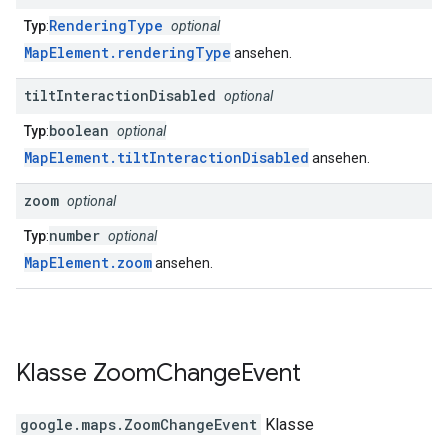
RenderingType
Typ
:
optional
MapElement.renderingType
ansehen.
tilt
Interaction
Disabled
optional
boolean
Typ
:
optional
MapElement.tiltInteractionDisabled
ansehen.
zoom
optional
number
Typ
:
optional
MapElement.zoom
ansehen.
Klasse
Zoom
Change
Event
google.maps
.
ZoomChangeEvent
Klasse