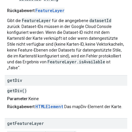
FeatureLayer
Rückgabewert
:
FeatureLayer
datasetId
Gibt die
für die angegebene
zurück. Dataset-IDs müssen in der Google Cloud Console
konfiguriert werden. Wenn die Dataset-ID nicht mit dem
Kartenstil der Karte verknüpft ist oder wenn datengestützte
Stile nicht verfügbar sind (keine Karten-ID, keine Vektorkacheln,
keine Feature-Ebenen oder Datasets für datengestützte Stile,
die im Kartenstil konfiguriert sind), wird ein Fehler protokolliert
FeatureLayer.isAvailable
und das Ergebnis von
ist
„false“.
get
Div
getDiv()
Parameter
:Keine
HTMLElement
Rückgabewert
:
Das mapDiv-Element der Karte.
get
Feature
Layer