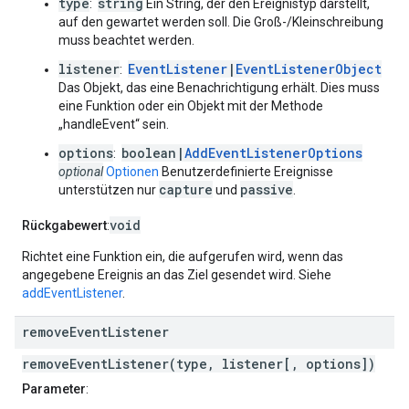
type
string
:
Ein String, der den Ereignistyp darstellt,
auf den gewartet werden soll. Die Groß-/Kleinschreibung
muss beachtet werden.
listener
EventListener
|
EventListenerObject
:
Das Objekt, das eine Benachrichtigung erhält. Dies muss
eine Funktion oder ein Objekt mit der Methode
„handleEvent“ sein.
options
boolean|
AddEventListenerOptions
:
optional
Optionen
Benutzerdefinierte Ereignisse
capture
passive
unterstützen nur
und
.
void
Rückgabewert
:
Richtet eine Funktion ein, die aufgerufen wird, wenn das
angegebene Ereignis an das Ziel gesendet wird. Siehe
addEventListener
.
remove
Event
Listener
removeEventListener(type, listener[, options])
Parameter
: