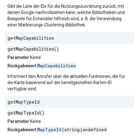
Gibt die Liste der IDs für die Nutzungszuordnung zurück, mit
denen Google nachvollziehen kann, welche Bibliotheken und
Beispiele für Entwickler hilfreich sind, z. B. die Verwendung
einer Markierungs-Clustering-Bibliothek.
get
Map
Capabilities
getMapCapabilities()
Parameter
:Keine
MapCapabilities
Rückgabewert
:
Informiert den Anrufer über die aktuellen Funktionen, die für
die Karte basierend auf der bereitgestellten Karten-ID
verfügbar sind.
get
Map
Type
Id
getMapTypeId()
Parameter
:Keine
MapTypeId
|string|undefined
Rückgabewert
: