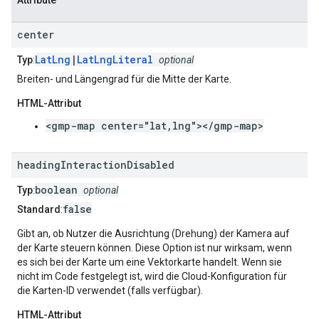
Attribute
center
LatLng
|
LatLngLiteral
Typ
:
optional
Breiten- und Längengrad für die Mitte der Karte.
HTML-Attribut
<gmp-map center="lat,lng"></gmp-map>
heading
Interaction
Disabled
boolean
Typ
:
optional
false
Standard
:
Gibt an, ob Nutzer die Ausrichtung (Drehung) der Kamera auf
der Karte steuern können. Diese Option ist nur wirksam, wenn
es sich bei der Karte um eine Vektorkarte handelt. Wenn sie
nicht im Code festgelegt ist, wird die Cloud-Konfiguration für
die Karten-ID verwendet (falls verfügbar).
HTML-Attribut