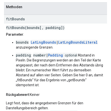
Methoden
fit
Bounds
fitBounds(bounds[, padding])
Parameter
:
bounds
LatLngBounds
|
LatLngBoundsLiteral
:
anzuzeigende Grenzen.
padding
number|
Padding
:
optional
Abstand in
Pixeln. Die Begrenzungen werden an den Teil der Karte
angepasst, der nach dem Entfernen des Abstands übrig
bleibt. Ein numerischer Wert führt zu demselben
Abstand auf allen vier Seiten. Geben Sie hier 0 an, damit
„fitBounds“ für das Ergebnis von „getBounds“
idempotent ist.
Rückgabewert
:Keiner
Legt fest, dass die angegebenen Grenzen für den
Darstellungsbereich gelten.