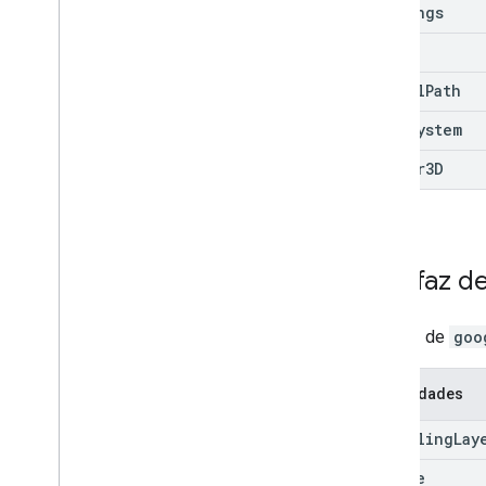
Settings
Size
Symbol
Path
Unit
System
Vector3D
Interfaz d
Interfaz de
goo
Propiedades
Bicycling
Lay
Circle