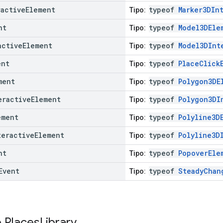
ractive
Element
typeof
Marker3DIn
Tipo:
nt
typeof
Model3DEle
Tipo:
active
Element
typeof
Model3DInt
Tipo:
ent
typeof
PlaceClick
Tipo:
ment
typeof
Polygon3DE
Tipo:
eractive
Element
typeof
Polygon3DI
Tipo:
ement
typeof
Polyline3D
Tipo:
teractive
Element
typeof
Polyline3D
Tipo:
nt
typeof
PopoverEle
Tipo:
Event
typeof
SteadyChan
Tipo:
e
Places
Library