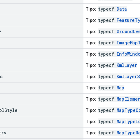
typeof
Data
Tipo:
typeof
FeatureT
Tipo:
y
typeof
GroundOv
Tipo:
typeof
ImageMap
Tipo:
typeof
InfoWind
Tipo:
typeof
KmlLayer
Tipo:
s
typeof
KmlLayerS
Tipo:
typeof
Map
Tipo:
typeof
MapEleme
Tipo:
ol
Style
typeof
MapTypeC
Tipo:
typeof
MapTypeI
Tipo:
try
typeof
MapTypeR
Tipo: