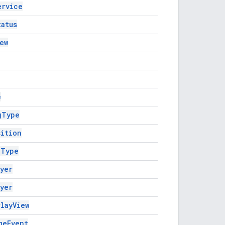
ervice
tatus
ew
e
gType
sition
pType
yer
yer
layView
geEvent