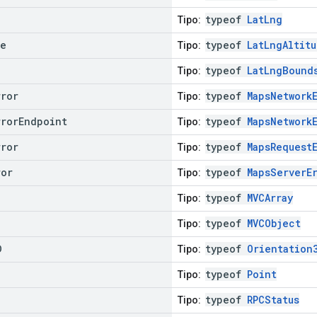
typeof
LatLng
Tipo:
de
typeof
LatLngAltit
Tipo:
typeof
LatLngBound
Tipo:
rror
typeof
MapsNetwork
Tipo:
rror
Endpoint
typeof
MapsNetwork
Tipo:
rror
typeof
MapsRequest
Tipo:
ror
typeof
MapsServerE
Tipo:
typeof
MVCArray
Tipo:
typeof
MVCObject
Tipo:
D
typeof
Orientation
Tipo:
typeof
Point
Tipo:
typeof
RPCStatus
Tipo: