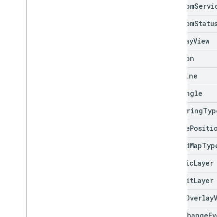
Max
Zoom
Servi
Max
Zoom
Statu
Overlay
View
Polygon
Polyline
Rectangle
Rendering
Typ
Stroke
Positi
Styled
Map
Typ
Traffic
Layer
Transit
Layer
Web
GLOverlay
Zoom
Change
Ev