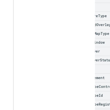
Data
Feature
Type
Ground
Overla
Image
Map
Type
Info
Window
Kml
Layer
Kml
Layer
Statu
Map
Map
Element
Map
Type
Contr
Map
Type
Id
Map
Type
Regis