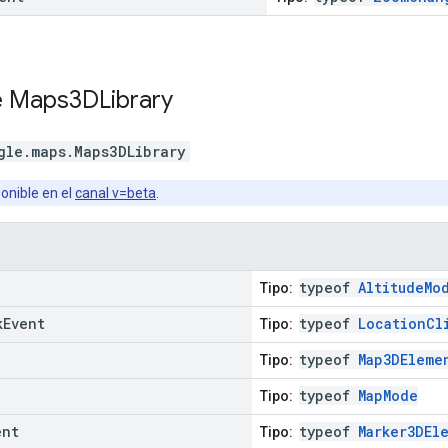
e
Maps3DLibrary
gle.maps
.
Maps3DLibrary
onible en el
canal v=beta
.
typeof
AltitudeMo
Tipo:
k
Event
typeof
LocationCl
Tipo:
typeof
Map3DEleme
Tipo:
typeof
MapMode
Tipo:
ent
typeof
Marker3DEl
Tipo: