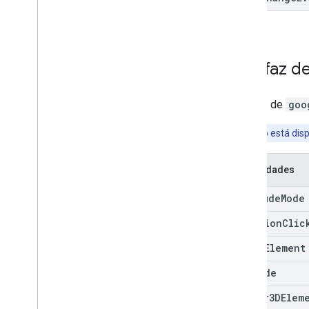
Interfaz d
Interfaz de
goo
Aviso:
Solo está disp
Propiedades
Altitude
Mode
Location
Clic
Map3DElement
Map
Mode
Marker3DElem