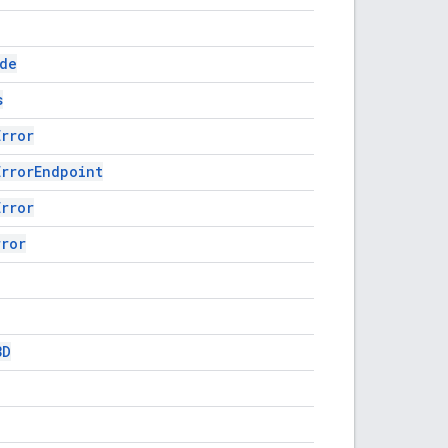
ude
s
Error
ErrorEndpoint
Error
rror
3D