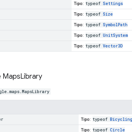
typeof
Settings
Tipo:
typeof
Size
Tipo:
typeof
SymbolPath
Tipo:
typeof
UnitSystem
Tipo:
typeof
Vector3D
Tipo:
e
Maps
Library
gle.maps
.
MapsLibrary
er
typeof
Bicyclin
Tipo:
typeof
Circle
Tipo: