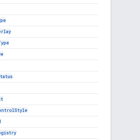
ype
erlay
Type
ow
tatus
nt
ontrolStyle
d
egistry