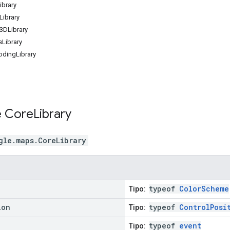
ibrary
Library
3DLibrary
sLibrary
odingLibrary
e
Core
Library
gle.maps
.
CoreLibrary
typeof
ColorScheme
Tipo:
ion
typeof
ControlPosi
Tipo:
typeof
event
Tipo: