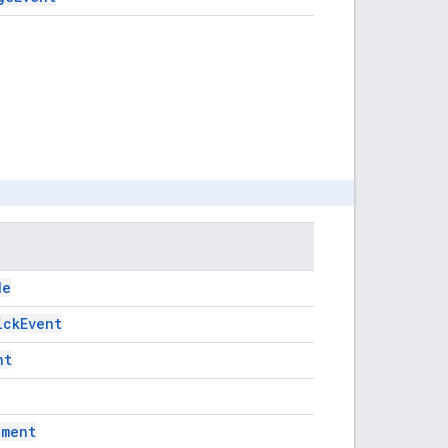
de
ickEvent
nt
ement