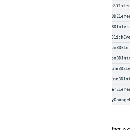
Marker3DInte
Model3DEleme
Model3DInter
Place
Click
Ev
Polygon3DEle
Polygon3DInt
Polyline3DEl
Polyline3DIn
Popover
Eleme
Steady
Change
Interfaz d