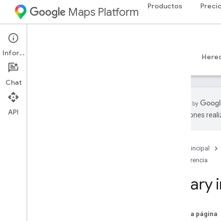
Productos
Preci
Maps Platform
Web
Maps JavaScript API
Información
Guías
Referencia
Ejemplos
Recursos
Here
Chat
API
traducciones real
Referencia de la API v3
.
65 (canal
semanal)
Descripción general
Página principal
Conceptos globales
Referencia
Maps
Library 
Dibujo en el mapa
Street View
Places
En esta página
Routes