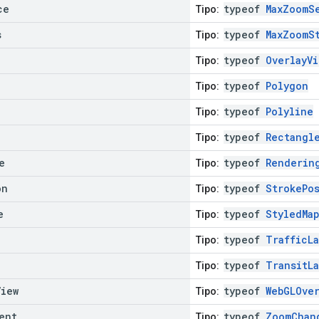
ce
typeof
MaxZoomS
Tipo:
s
typeof
MaxZoomS
Tipo:
typeof
OverlayVi
Tipo:
typeof
Polygon
Tipo:
typeof
Polyline
Tipo:
typeof
Rectangl
Tipo:
e
typeof
Renderin
Tipo:
on
typeof
StrokePo
Tipo:
e
typeof
StyledMa
Tipo:
typeof
TrafficLa
Tipo:
typeof
TransitLa
Tipo:
View
typeof
WebGLOver
Tipo:
ent
typeof
ZoomChan
Tipo: