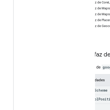
Interfaz de CoreL
Mapas 3D
Interfaz de Maps
Ambiental (versión alfa)
Interfaz de Maps
Viajes compartidos
Interfaz de Place
Interfaces de bibliotecas
Interfaz de Geoc
Interfaces de bibliotecas
Referencia de la API v3
.
64 (canal
trimestral)
Referencia de la API v3
.
63
Referencia de la API v3
.
62
Interfaz d
Interfaz de
goo
Propiedades
Color
Scheme
Control
Posit
event