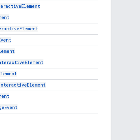
teractiveElement
ment
eractiveElement
Event
lement
nteractiveElement
Element
InteractiveElement
ment
geEvent