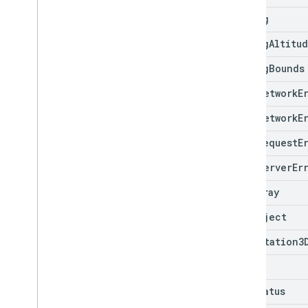
Lat
Lng
Lat
Lng
Altitu
Lat
Lng
Bounds
Maps
Network
E
Maps
Network
E
Maps
Request
E
Maps
Server
Er
MVCArray
MVCObject
Orientation3
Point
RPCStatus