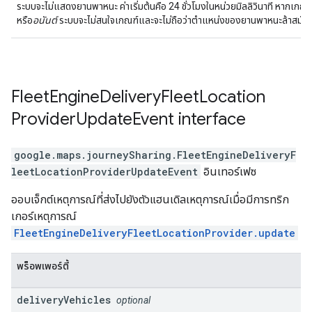
ระบบจะไม่แสดงยานพาหนะ ค่าเริ่มต้นคือ 24 ชั่วโมงในหน่วยมิลลิวินาที หากเกณฑ
หรือ
อนันต์
ระบบจะไม่สนใจเกณฑ์และจะไม่ถือว่าตำแหน่งของยานพาหนะล้าสมัย
Fleet
Engine
Delivery
Fleet
Location
Provider
Update
Event
interface
google.maps.journeySharing
.
FleetEngineDeliveryF
leetLocationProviderUpdateEvent
อินเทอร์เฟซ
ออบเจ็กต์เหตุการณ์ที่ส่งไปยังตัวแฮนเดิลเหตุการณ์เมื่อมีการทริก
เกอร์เหตุการณ์
FleetEngineDeliveryFleetLocationProvider.update
พร็อพเพอร์ตี้
delivery
Vehicles
optional