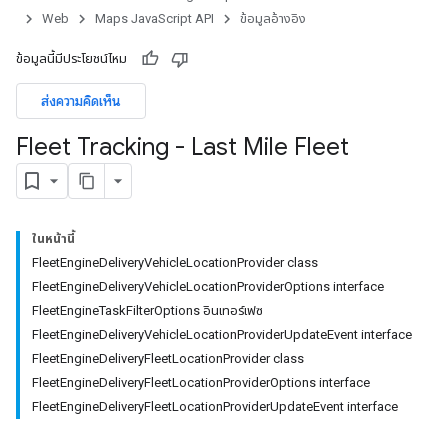
Web
Maps JavaScript API
ข้อมูลอ้างอิง
ข้อมูลนี้มีประโยชน์ไหม
ส่งความคิดเห็น
Fleet Tracking - Last Mile Fleet
ในหน้านี้
FleetEngineDeliveryVehicleLocationProvider class
FleetEngineDeliveryVehicleLocationProviderOptions interface
FleetEngineTaskFilterOptions อินเทอร์เฟซ
FleetEngineDeliveryVehicleLocationProviderUpdateEvent interface
FleetEngineDeliveryFleetLocationProvider class
FleetEngineDeliveryFleetLocationProviderOptions interface
FleetEngineDeliveryFleetLocationProviderUpdateEvent interface