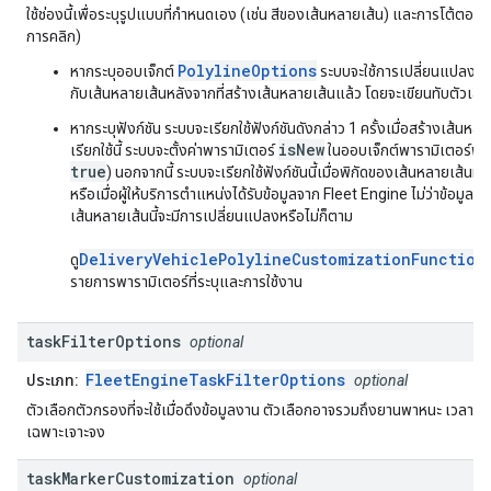
ใช้ช่องนี้เพื่อระบุรูปแบบที่กำหนดเอง (เช่น สีของเส้นหลายเส้น) และการโต้ตอบ 
การคลิก)
PolylineOptions
หากระบุออบเจ็กต์
ระบบจะใช้การเปลี่ยนแปลงที่ร
กับเส้นหลายเส้นหลังจากที่สร้างเส้นหลายเส้นแล้ว โดยจะเขียนทับตัวเลือ
หากระบุฟังก์ชัน ระบบจะเรียกใช้ฟังก์ชันดังกล่าว 1 ครั้งเมื่อสร้างเส้นหล
isNew
เรียกใช้นี้ ระบบจะตั้งค่าพารามิเตอร์
ในออบเจ็กต์พารามิเตอร์ฟังก
true
) นอกจากนี้ ระบบจะเรียกใช้ฟังก์ชันนี้เมื่อพิกัดของเส้นหลายเส้นม
หรือเมื่อผู้ให้บริการตำแหน่งได้รับข้อมูลจาก Fleet Engine ไม่ว่าข้อมูลที
เส้นหลายเส้นนี้จะมีการเปลี่ยนแปลงหรือไม่ก็ตาม
DeliveryVehiclePolylineCustomizationFunction
ดู
รายการพารามิเตอร์ที่ระบุและการใช้งาน
task
Filter
Options
optional
FleetEngineTaskFilterOptions
ประเภท:
optional
ตัวเลือกตัวกรองที่จะใช้เมื่อดึงข้อมูลงาน ตัวเลือกอาจรวมถึงยานพาหนะ เวลา แ
เฉพาะเจาะจง
task
Marker
Customization
optional