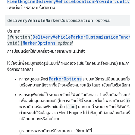
FleetEngineDeliveryVehicleLocationProvider.deliver
เพื่อตั้งค่ารหัสและเริ่มติดตาม
delivery
Vehicle
Marker
Customization
optional
ประเภท:
(function(
DeliveryVehicleMarkerCustomizationFuncti
void)|
MarkerOptions
optional
การปรับแต่งที่ใช้กับเครื่องหมายยานพาหนะนำส่ง
ใช้ช่องนี้เพื่อระบุการจัดรูปแบบที่กำหนดเอง (เช่น ไอคอนเครื่องหมาย) และการโ
จัดการการคลิก)
MarkerOptions
หากระบุออบเจ็กต์
ระบบจะใช้การเปลี่ยนแปลงที่ระบุไ
เครื่องหมายหลังจากที่สร้างเครื่องหมายแล้ว โดยจะเขียนทับตัวเลือกเริ่
หากระบุฟังก์ชันไว้ ระบบจะเรียกใช้ฟังก์ชันดังกล่าว 1 ครั้งเมื่อสร้างเครื่
isN
เพิ่มลงในมุมมองแผนที่ (ในการเรียกใช้นี้ ระบบจะตั้งค่าพารามิเตอร์
true
พารามิเตอร์ของฟังก์ชันเป็น
) นอกจากนี้ ระบบจะเรียกใช้ฟังก์ชันนี้เม
ตำแหน่งได้รับข้อมูลจาก Fleet Engine ไม่ว่าข้อมูลที่สอดคล้องกับเครื่อ
เปลี่ยนแปลงหรือไม่ก็ตาม
ดูรายการพารามิเตอร์ที่ระบุและการใช้งานได้ที่