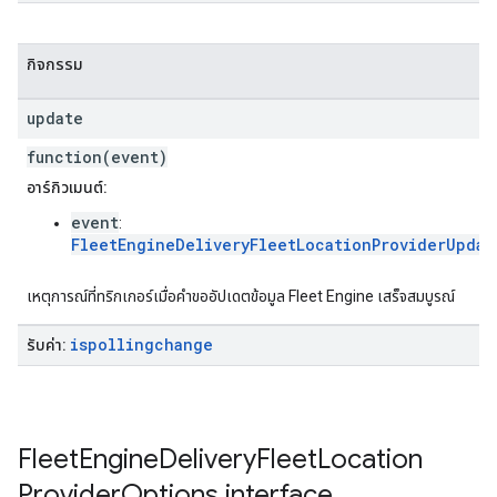
กิจกรรม
update
function(event)
อาร์กิวเมนต์:
event
:
FleetEngineDeliveryFleetLocationProviderUpdat
เหตุการณ์ที่ทริกเกอร์เมื่อคำขออัปเดตข้อมูล Fleet Engine เสร็จสมบูรณ์
ispollingchange
รับค่า:
Fleet
Engine
Delivery
Fleet
Location
Provider
Options
interface