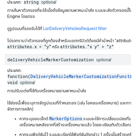
string
ประเภท:
optional
การค้นหาตัวกรองที่จะใช้เมื่อดึงข้อมูลยานพาหนะนำส่ง ระบบจะส่งตัวกรองนี้ไปยั
Engine โดยตรง
ดูรูปแบบที่รองรับได้ที่
ListDeliveryVehiclesRequest.filter
โปรดทราบว่าตัวกรองที่ถูกต้องสำหรับแอตทริบิวต์ต้องมีคำนำหน้า "attributes"
attributes.x = "y"
attributes."x y" = "z"
หรือ
delivery
Vehicle
Marker
Customization
optional
ประเภท:
function(
DeliveryVehicleMarkerCustomizationFunctio
void
optional
การปรับแต่งที่ใช้กับเครื่องหมายยานพาหนะนำส่ง
ใช้ช่องนี้เพื่อระบุการจัดรูปแบบที่กำหนดเอง (เช่น ไอคอนเครื่องหมาย) และการโ
จัดการการคลิก)
MarkerOptions
หากระบุออบเจ็กต์
ระบบจะใช้การเปลี่ยนแปลงที่ระบุไ
เครื่องหมายหลังจากที่สร้างเครื่องหมายแล้ว โดยจะเขียนทับตัวเลือกเริ่
หากระบุฟังก์ชันไว้ ระบบจะเรียกใช้ฟังก์ชันดังกล่าว 1 ครั้งเมื่อสร้างเครื่