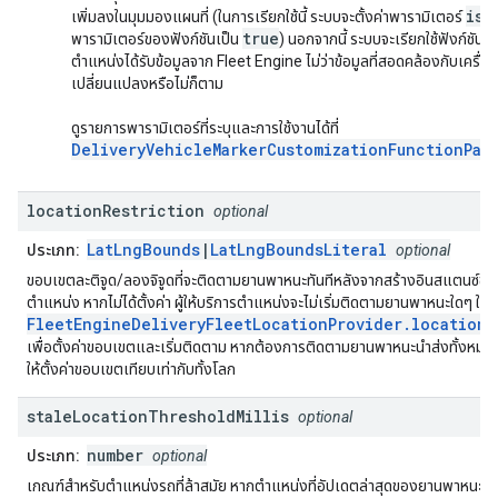
isN
เพิ่มลงในมุมมองแผนที่ (ในการเรียกใช้นี้ ระบบจะตั้งค่าพารามิเตอร์
true
พารามิเตอร์ของฟังก์ชันเป็น
) นอกจากนี้ ระบบจะเรียกใช้ฟังก์ชันนี้เม
ตำแหน่งได้รับข้อมูลจาก Fleet Engine ไม่ว่าข้อมูลที่สอดคล้องกับเครื่อ
เปลี่ยนแปลงหรือไม่ก็ตาม
ดูรายการพารามิเตอร์ที่ระบุและการใช้งานได้ที่
DeliveryVehicleMarkerCustomizationFunctionPar
location
Restriction
optional
LatLngBounds
|
LatLngBoundsLiteral
ประเภท:
optional
ขอบเขตละติจูด/ลองจิจูดที่จะติดตามยานพาหนะทันทีหลังจากสร้างอินสแตนซ์ของผ
ตำแหน่ง หากไม่ได้ตั้งค่า ผู้ให้บริการตำแหน่งจะไม่เริ่มติดตามยานพาหนะใดๆ ให้ใช
FleetEngineDeliveryFleetLocationProvider.locationR
เพื่อตั้งค่าขอบเขตและเริ่มติดตาม หากต้องการติดตามยานพาหนะนำส่งทั้งหมดไม่ว
ให้ตั้งค่าขอบเขตเทียบเท่ากับทั้งโลก
stale
Location
Threshold
Millis
optional
number
ประเภท:
optional
เกณฑ์สำหรับตำแหน่งรถที่ล้าสมัย หากตำแหน่งที่อัปเดตล่าสุดของยานพาหนะเก่า