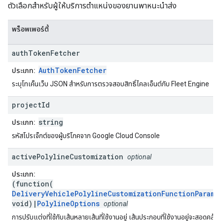
ตัวเลือกสำหรับผู้ให้บริการตำแหน่งของยานพาหนะนำส่ง
พร็อพเพอร์ตี้
auth
Token
Fetcher
AuthTokenFetcher
ประเภท:
ระบุโทเค็นเว็บ JSON สำหรับการตรวจสอบสิทธิ์ไคลเอ็นต์กับ Fleet Engine
project
Id
string
ประเภท:
รหัสโปรเจ็กต์ของผู้บริโภคจาก Google Cloud Console
active
Polyline
Customization
optional
ประเภท:
(function(
DeliveryVehiclePolylineCustomizationFunctionParams
void)|
PolylineOptions
optional
การปรับแต่งที่ใช้กับเส้นหลายเส้นที่ใช้งานอยู่ เส้นประกอบที่ใช้งานอยู่จะสอดคล้