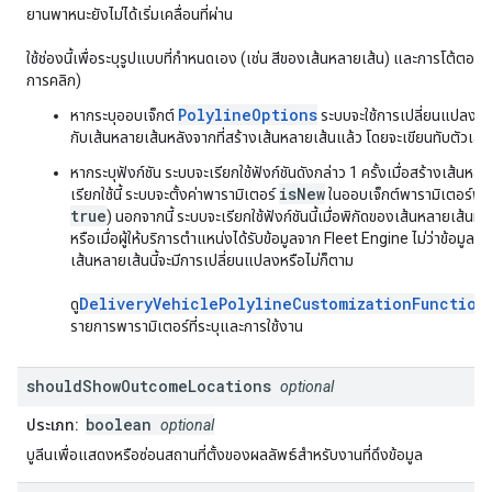
ยานพาหนะยังไม่ได้เริ่มเคลื่อนที่ผ่าน
ใช้ช่องนี้เพื่อระบุรูปแบบที่กำหนดเอง (เช่น สีของเส้นหลายเส้น) และการโต้ตอบ 
การคลิก)
PolylineOptions
หากระบุออบเจ็กต์
ระบบจะใช้การเปลี่ยนแปลงที่ร
กับเส้นหลายเส้นหลังจากที่สร้างเส้นหลายเส้นแล้ว โดยจะเขียนทับตัวเลือ
หากระบุฟังก์ชัน ระบบจะเรียกใช้ฟังก์ชันดังกล่าว 1 ครั้งเมื่อสร้างเส้นหล
isNew
เรียกใช้นี้ ระบบจะตั้งค่าพารามิเตอร์
ในออบเจ็กต์พารามิเตอร์ฟังก
true
) นอกจากนี้ ระบบจะเรียกใช้ฟังก์ชันนี้เมื่อพิกัดของเส้นหลายเส้นม
หรือเมื่อผู้ให้บริการตำแหน่งได้รับข้อมูลจาก Fleet Engine ไม่ว่าข้อมูลที
เส้นหลายเส้นนี้จะมีการเปลี่ยนแปลงหรือไม่ก็ตาม
DeliveryVehiclePolylineCustomizationFunction
ดู
รายการพารามิเตอร์ที่ระบุและการใช้งาน
should
Show
Outcome
Locations
optional
boolean
ประเภท:
optional
บูลีนเพื่อแสดงหรือซ่อนสถานที่ตั้งของผลลัพธ์สำหรับงานที่ดึงข้อมูล