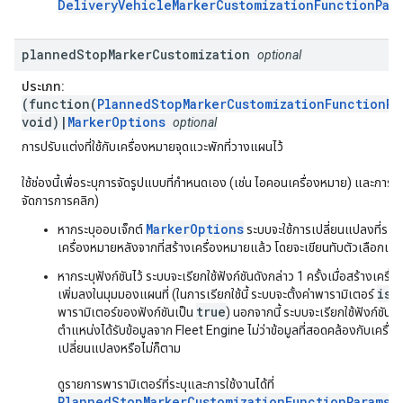
DeliveryVehicleMarkerCustomizationFunctionPar
planned
Stop
Marker
Customization
optional
ประเภท:
(function(
PlannedStopMarkerCustomizationFunctionPa
void)|
MarkerOptions
optional
การปรับแต่งที่ใช้กับเครื่องหมายจุดแวะพักที่วางแผนไว้
ใช้ช่องนี้เพื่อระบุการจัดรูปแบบที่กำหนดเอง (เช่น ไอคอนเครื่องหมาย) และการโ
จัดการการคลิก)
MarkerOptions
หากระบุออบเจ็กต์
ระบบจะใช้การเปลี่ยนแปลงที่ระบุไ
เครื่องหมายหลังจากที่สร้างเครื่องหมายแล้ว โดยจะเขียนทับตัวเลือกเริ่
หากระบุฟังก์ชันไว้ ระบบจะเรียกใช้ฟังก์ชันดังกล่าว 1 ครั้งเมื่อสร้างเครื่
isN
เพิ่มลงในมุมมองแผนที่ (ในการเรียกใช้นี้ ระบบจะตั้งค่าพารามิเตอร์
true
พารามิเตอร์ของฟังก์ชันเป็น
) นอกจากนี้ ระบบจะเรียกใช้ฟังก์ชันนี้เม
ตำแหน่งได้รับข้อมูลจาก Fleet Engine ไม่ว่าข้อมูลที่สอดคล้องกับเครื่อ
เปลี่ยนแปลงหรือไม่ก็ตาม
ดูรายการพารามิเตอร์ที่ระบุและการใช้งานได้ที่
PlannedStopMarkerCustomizationFunctionParams