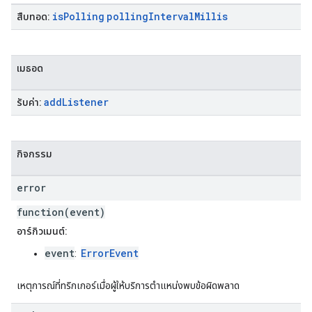
is
Polling
polling
Interval
Millis
สืบทอด:
เมธอด
add
Listener
รับค่า:
กิจกรรม
error
function(event)
อาร์กิวเมนต์:
event
ErrorEvent
:
เหตุการณ์ที่ทริกเกอร์เมื่อผู้ให้บริการตำแหน่งพบข้อผิดพลาด