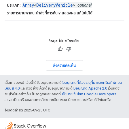
Array
<
DeliveryVehicle
>
ประเภท:
optional
รายการยานพาหนะนำส่งที่การค้นหาแสดงผล แก้ไขไม่ได้
ข้อมูลนี้มีประโยชน์ไหม
ส่งความคิดเห็น
เนื้อหาของหน้าเว็บนี้ได้รับอนุญาตภายใต้
ใบอนุญาตที่ต้องระบุที่มาของครีเอทีฟคอม
มอนส์ 4.0
และตัวอย่างโค้ดได้รับอนุญาตภายใต้
ใบอนุญาต Apache 2.0
เว้นแต่จะ
ระบุไว้เป็นอย่างอื่น โปรดดูรายละเอียดที่
นโยบายเว็บไซต์ Google Developers
Java เป็นเครื่องหมายการค้าจดทะเบียนของ Oracle และ/หรือบริษัทในเครือ
อัปเดตล่าสุด 2025-09-25 UTC
Stack Overflow