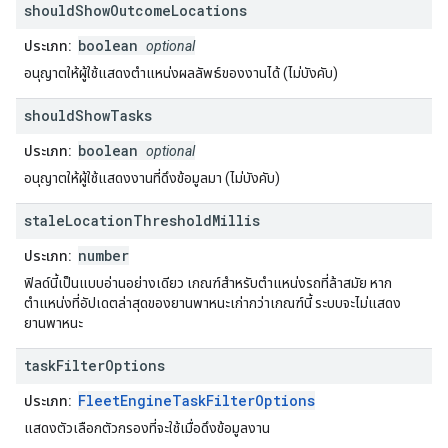
should
Show
Outcome
Locations
boolean
ประเภท:
optional
อนุญาตให้ผู้ใช้แสดงตำแหน่งผลลัพธ์ของงานได้ (ไม่บังคับ)
should
Show
Tasks
boolean
ประเภท:
optional
อนุญาตให้ผู้ใช้แสดงงานที่ดึงข้อมูลมา (ไม่บังคับ)
stale
Location
Threshold
Millis
number
ประเภท:
ฟิลด์นี้เป็นแบบอ่านอย่างเดียว เกณฑ์สำหรับตำแหน่งรถที่ล้าสมัย หาก
ตำแหน่งที่อัปเดตล่าสุดของยานพาหนะเก่ากว่าเกณฑ์นี้ ระบบจะไม่แสดง
ยานพาหนะ
task
Filter
Options
FleetEngineTaskFilterOptions
ประเภท:
แสดงตัวเลือกตัวกรองที่จะใช้เมื่อดึงข้อมูลงาน