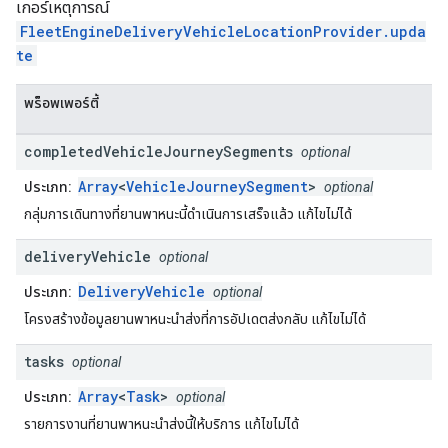
เกอร์เหตุการณ์
FleetEngineDeliveryVehicleLocationProvider.upda
te
พร็อพเพอร์ตี้
completed
Vehicle
Journey
Segments
optional
Array
<
VehicleJourneySegment
>
ประเภท:
optional
กลุ่มการเดินทางที่ยานพาหนะนี้ดำเนินการเสร็จแล้ว แก้ไขไม่ได้
delivery
Vehicle
optional
DeliveryVehicle
ประเภท:
optional
โครงสร้างข้อมูลยานพาหนะนำส่งที่การอัปเดตส่งกลับ แก้ไขไม่ได้
tasks
optional
Array
<
Task
>
ประเภท:
optional
รายการงานที่ยานพาหนะนำส่งนี้ให้บริการ แก้ไขไม่ได้