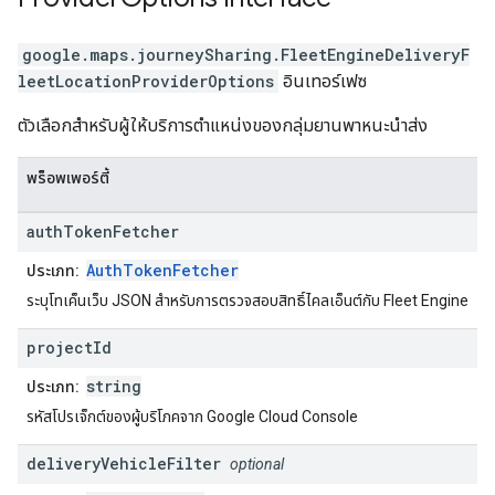
google.maps.journeySharing
.
FleetEngineDeliveryF
leetLocationProviderOptions
อินเทอร์เฟซ
ตัวเลือกสำหรับผู้ให้บริการตำแหน่งของกลุ่มยานพาหนะนำส่ง
พร็อพเพอร์ตี้
auth
Token
Fetcher
AuthTokenFetcher
ประเภท:
ระบุโทเค็นเว็บ JSON สำหรับการตรวจสอบสิทธิ์ไคลเอ็นต์กับ Fleet Engine
project
Id
string
ประเภท:
รหัสโปรเจ็กต์ของผู้บริโภคจาก Google Cloud Console
delivery
Vehicle
Filter
optional