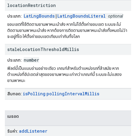
location
Restriction
LatLngBounds
|
LatLngBoundsLiteral
ประเภท:
optional
ขอบเขตที่ใช้ติดตามยานพาหนะนำส่ง หากไม่ได้ตั้งค่าขอบเขต ระบบจะไม่
ติดตามยานพาหนะนำส่ง หากต้องการติดตามยานพาหนะนำส่งทั้งหมดไม่ว่า
จะอยู่ที่ใด ให้ตั้งค่าขอบเขตเทียบเท่ากับทั้งโลก
stale
Location
Threshold
Millis
number
ประเภท:
ฟิลด์นี้เป็นแบบอ่านอย่างเดียว เกณฑ์สำหรับตำแหน่งรถที่ล้าสมัย หาก
ตำแหน่งที่อัปเดตล่าสุดของยานพาหนะเก่ากว่าเกณฑ์นี้ ระบบจะไม่แสดง
ยานพาหนะ
is
Polling
polling
Interval
Millis
สืบทอด:
เมธอด
add
Listener
รับค่า: