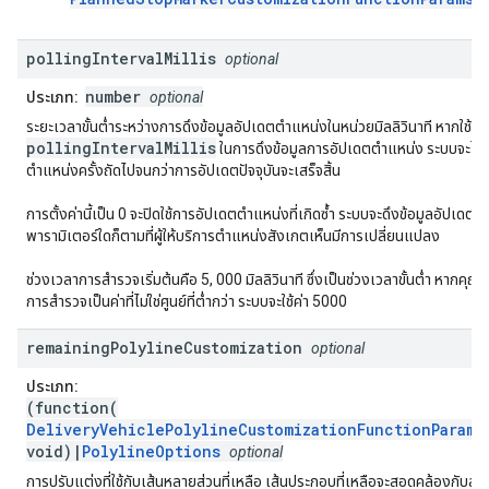
polling
Interval
Millis
optional
number
ประเภท:
optional
ระยะเวลาขั้นต่ำระหว่างการดึงข้อมูลอัปเดตตำแหน่งในหน่วยมิลลิวินาที หากใช้เ
pollingIntervalMillis
ในการดึงข้อมูลการอัปเดตตำแหน่ง ระบบจะไม่เ
ตำแหน่งครั้งถัดไปจนกว่าการอัปเดตปัจจุบันจะเสร็จสิ้น
การตั้งค่านี้เป็น 0 จะปิดใช้การอัปเดตตำแหน่งที่เกิดซ้ำ ระบบจะดึงข้อมูลอัปเดต
พารามิเตอร์ใดก็ตามที่ผู้ให้บริการตำแหน่งสังเกตเห็นมีการเปลี่ยนแปลง
ช่วงเวลาการสำรวจเริ่มต้นคือ 5, 000 มิลลิวินาที ซึ่งเป็นช่วงเวลาขั้นต่ำ หากคุณต
การสำรวจเป็นค่าที่ไม่ใช่ศูนย์ที่ต่ำกว่า ระบบจะใช้ค่า 5000
remaining
Polyline
Customization
optional
ประเภท:
(function(
DeliveryVehiclePolylineCustomizationFunctionParams
void)|
PolylineOptions
optional
การปรับแต่งที่ใช้กับเส้นหลายส่วนที่เหลือ เส้นประกอบที่เหลือจะสอดคล้องกับส่ว