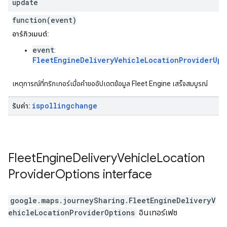
update
function(event)
อาร์กิวเมนต์:
event
:
FleetEngineDeliveryVehicleLocationProviderUpd
เหตุการณ์ที่ทริกเกอร์เมื่อคำขออัปเดตข้อมูล Fleet Engine เสร็จสมบูรณ์
ispollingchange
รับค่า:
Fleet
Engine
Delivery
Vehicle
Location
Provider
Options
interface
google.maps.journeySharing
.
FleetEngineDeliveryV
ehicleLocationProviderOptions
อินเทอร์เฟซ