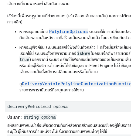
เส้นทางที่ยานพาหนะกำลังเดินทางผ่าน
ใช้ช่องนี้เพื่อระบุรูปแบบที่กำหนดเอง (เช่น สีของเส้นหลายเส้น) และการโต้ตอบ 
การคลิก)
PolylineOptions
หากระบุออบเจ็กต์
ระบบจะใช้การเปลี่ยนแปลงที่ร
กับเส้นหลายเส้นหลังจากที่สร้างเส้นหลายเส้นแล้ว โดยจะเขียนทับตัวเลือ
หากระบุฟังก์ชัน ระบบจะเรียกใช้ฟังก์ชันดังกล่าว 1 ครั้งเมื่อสร้างเส้นหล
isNew
เรียกใช้นี้ ระบบจะตั้งค่าพารามิเตอร์
ในออบเจ็กต์พารามิเตอร์ฟังก
true
) นอกจากนี้ ระบบจะเรียกใช้ฟังก์ชันนี้เมื่อพิกัดของเส้นหลายเส้นม
หรือเมื่อผู้ให้บริการตำแหน่งได้รับข้อมูลจาก Fleet Engine ไม่ว่าข้อมูลที
เส้นหลายเส้นนี้จะมีการเปลี่ยนแปลงหรือไม่ก็ตาม
DeliveryVehiclePolylineCustomizationFunction
ดู
รายการพารามิเตอร์ที่ระบุและการใช้งาน
delivery
Vehicle
Id
optional
string
ประเภท:
optional
รหัสยานพาหนะนำส่งเพื่อติดตามทันทีหลังจากสร้างอินสแตนซ์ของผู้ให้บริการตำ
ระบุไว้ ผู้ให้บริการตำแหน่งจะไม่เริ่มติดตามยานพาหนะใดๆ ให้ใช้