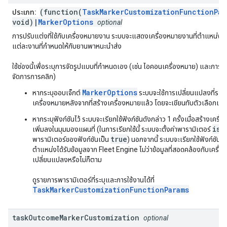
(function(
TaskMarkerCustomizationFunctionPar
ประเภท:
void)|
MarkerOptions
optional
การปรับแต่งที่ใช้กับเครื่องหมายงาน ระบบจะแสดงเครื่องหมายงานที่ตำแหน่งท
แต่ละงานที่กำหนดให้กับยานพาหนะนำส่ง
ใช้ช่องนี้เพื่อระบุการจัดรูปแบบที่กำหนดเอง (เช่น ไอคอนเครื่องหมาย) และการโ
จัดการการคลิก)
MarkerOptions
หากระบุออบเจ็กต์
ระบบจะใช้การเปลี่ยนแปลงที่ระบุไ
เครื่องหมายหลังจากที่สร้างเครื่องหมายแล้ว โดยจะเขียนทับตัวเลือกเริ่
หากระบุฟังก์ชันไว้ ระบบจะเรียกใช้ฟังก์ชันดังกล่าว 1 ครั้งเมื่อสร้างเครื่
isN
เพิ่มลงในมุมมองแผนที่ (ในการเรียกใช้นี้ ระบบจะตั้งค่าพารามิเตอร์
true
พารามิเตอร์ของฟังก์ชันเป็น
) นอกจากนี้ ระบบจะเรียกใช้ฟังก์ชันนี้เม
ตำแหน่งได้รับข้อมูลจาก Fleet Engine ไม่ว่าข้อมูลที่สอดคล้องกับเครื่อ
เปลี่ยนแปลงหรือไม่ก็ตาม
ดูรายการพารามิเตอร์ที่ระบุและการใช้งานได้ที่
TaskMarkerCustomizationFunctionParams
task
Outcome
Marker
Customization
optional