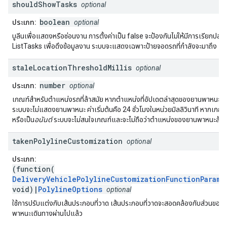
should
Show
Tasks
optional
boolean
ประเภท:
optional
บูลีนเพื่อแสดงหรือซ่อนงาน การตั้งค่าเป็น false จะป้องกันไม่ให้มีการเรียกปล
ListTasks เพื่อดึงข้อมูลงาน ระบบจะแสดงเฉพาะป้ายจอดรถที่กำลังจะมาถึง
stale
Location
Threshold
Millis
optional
number
ประเภท:
optional
เกณฑ์สำหรับตำแหน่งรถที่ล้าสมัย หากตำแหน่งที่อัปเดตล่าสุดของยานพาหนะเก่า
ระบบจะไม่แสดงยานพาหนะ ค่าเริ่มต้นคือ 24 ชั่วโมงในหน่วยมิลลิวินาที หากเกณฑ
หรือเป็น
อนันต์
ระบบจะไม่สนใจเกณฑ์และจะไม่ถือว่าตำแหน่งของยานพาหนะล้าส
taken
Polyline
Customization
optional
ประเภท:
(function(
DeliveryVehiclePolylineCustomizationFunctionParams
void)|
PolylineOptions
optional
ใช้การปรับแต่งกับเส้นประกอบที่วาด เส้นประกอบที่วาดจะสอดคล้องกับส่วนของเ
พาหนะเดินทางผ่านไปแล้ว