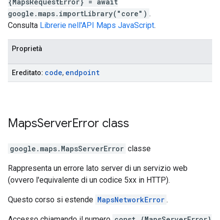
{MapsRequestError} = await
google.maps.importLibrary("core")
.
Consulta
Librerie nell'API Maps JavaScript
.
Proprietà
code
endpoint
Ereditato:
,
Maps
Server
Error
class
google.maps
.
MapsServerError
classe
Rappresenta un errore lato server di un servizio web
(ovvero l'equivalente di un codice 5xx in HTTP).
Questo corso si estende
MapsNetworkError
.
Accesso chiamando il numero
const {MapsServerError}