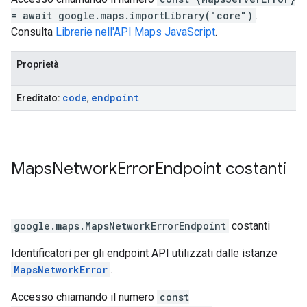
= await google.maps.importLibrary("core")
.
Consulta
Librerie nell'API Maps JavaScript
.
Proprietà
code
endpoint
Ereditato:
,
Maps
Network
Error
Endpoint
costanti
google.maps
.
MapsNetworkErrorEndpoint
costanti
Identificatori per gli endpoint API utilizzati dalle istanze
MapsNetworkError
.
Accesso chiamando il numero
const