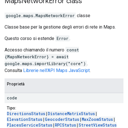
Maps
Network
Error
class
google.maps
.
MapsNetworkError
classe
Classe base per la gestione degli errori di rete in Maps.
Questo corso si estende
Error
.
Accesso chiamando il numero
const
{MapsNetworkError} = await
google.maps.importLibrary("core")
.
Consulta
Librerie nell'API Maps JavaScript
.
Proprietà
code
Tipo:
DirectionsStatus
|
DistanceMatrixStatus
|
ElevationStatus
|
GeocoderStatus
|
MaxZoomStatus
|
PlacesServiceStatus
|
RPCStatus
|
StreetViewStatus