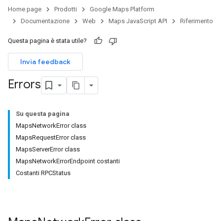
Home page
Prodotti
Google Maps Platform
Documentazione
Web
Maps JavaScript API
Riferimento
Questa pagina è stata utile?
Invia feedback
Errors
Su questa pagina
MapsNetworkError class
MapsRequestError class
MapsServerError class
MapsNetworkErrorEndpoint costanti
Costanti RPCStatus