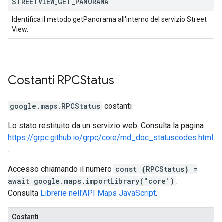
STREETVIEW
_
GET
_
PANORAMA
Identifica il metodo getPanorama all'interno del servizio Street
View.
Costanti
RPCStatus
google.maps
.
RPCStatus
costanti
Lo stato restituito da un servizio web. Consulta la pagina
https://grpc.github.io/grpc/core/md_doc_statuscodes.html
.
Accesso chiamando il numero
const {RPCStatus} =
await google.maps.importLibrary("core")
.
Consulta
Librerie nell'API Maps JavaScript
.
Costanti