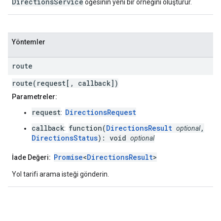
DirectionsService
öğesinin yeni bir örneğini oluşturur.
Yöntemler
route
route(request[, callback])
Parametreler:
request
DirectionsRequest
:
callback
function(
DirectionsResult
,
:
optional
DirectionsStatus
): void
optional
Promise
<
DirectionsResult
>
İade Değeri:
Yol tarifi arama isteği gönderin.