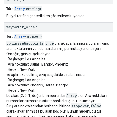
Array
<string>
Tür:
Bu yol tarifleri gösterilirken gösterilecek uyarılar.
waypoint
_
order
Array
<number>
Tür:
optimizeWaypoints
true
,
olarak ayarlanmışsa bu alan, giriş
ara noktalarının yeniden sıralanmış permütasyonunu içerir.
Örneğin, giriş şu şekildeyse:
Başlangıç: Los Angeles
Ara noktalar: Dallas, Bangor, Phoenix
Hedef: New York
ve optimize edilmiş çıkış şu şekilde sıralanmışsa:
Başlangıç: Los Angeles
Ara noktalar: Phoenix, Dallas, Bangor
Hedef: New York
Array
bu alan, [2, 0, 1] değerlerini içeren bir
olur. Ara noktaların
numaralandırmasının sıfır tabanlı olduğunu unutmayın.
stopover
false
Giriş ara noktalarından herhangi birinde
,
olarak ayarlanmışsa bu alan boş olur. Bunun nedeni, bu tür
sorgular için rota optimizasyonunun kullanılamamasıdır.