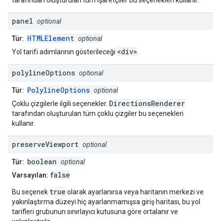
tarafından oluşturulan tüm işaretçiler bu seçenekleri kullanır.
panel
optional
HTMLElement
Tür:
optional
<div>
Yol tarifi adımlarının gösterileceği
.
polyline
Options
optional
PolylineOptions
Tür:
optional
DirectionsRenderer
Çoklu çizgilerle ilgili seçenekler.
tarafından oluşturulan tüm çoklu çizgiler bu seçenekleri
kullanır.
preserve
Viewport
optional
boolean
Tür:
optional
false
Varsayılan:
true
Bu seçenek
olarak ayarlanırsa veya haritanın merkezi ve
yakınlaştırma düzeyi hiç ayarlanmamışsa giriş haritası, bu yol
tarifleri grubunun sınırlayıcı kutusuna göre ortalanır ve