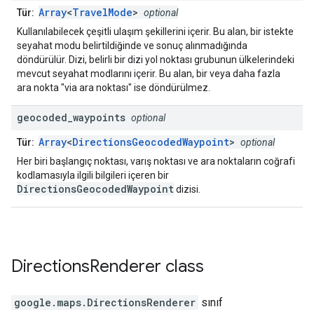
Array
<
TravelMode
>
Tür:
optional
Kullanılabilecek çeşitli ulaşım şekillerini içerir. Bu alan, bir istekte
seyahat modu belirtildiğinde ve sonuç alınmadığında
döndürülür. Dizi, belirli bir dizi yol noktası grubunun ülkelerindeki
mevcut seyahat modlarını içerir. Bu alan, bir veya daha fazla
ara nokta "via ara noktası" ise döndürülmez.
geocoded
_
waypoints
optional
Array
<
DirectionsGeocodedWaypoint
>
Tür:
optional
Her biri başlangıç noktası, varış noktası ve ara noktaların coğrafi
kodlamasıyla ilgili bilgileri içeren bir
DirectionsGeocodedWaypoint
dizisi.
Directions
Renderer
class
google.maps
.
DirectionsRenderer
sınıf