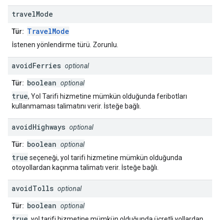
travel
Mode
TravelMode
Tür:
İstenen yönlendirme türü. Zorunlu.
avoid
Ferries
optional
boolean
Tür:
optional
true
, Yol Tarifi hizmetine mümkün olduğunda feribotları
kullanmaması talimatını verir. İsteğe bağlı.
avoid
Highways
optional
boolean
Tür:
optional
true
seçeneği, yol tarifi hizmetine mümkün olduğunda
otoyollardan kaçınma talimatı verir. İsteğe bağlı.
avoid
Tolls
optional
boolean
Tür:
optional
true
, yol tarifi hizmetine mümkün olduğunda ücretli yollardan