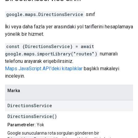
google.maps
.
DirectionsService
sınıf
İki veya daha fazla yer arasındaki yol tariflerini hesaplamaya
yönelik bir hizmet.
const {DirectionsService} = await
google.maps.importLibrary("routes")
numaralı
telefonu arayarak erişebilirsiniz.
Maps JavaScript API'deki kitaplıklar
başlıklı makaleyi
inceleyin.
Marka
Directions
Service
DirectionsService()
Parametreler:
Yok
Google sunucularına rota sorguları gönderen bir