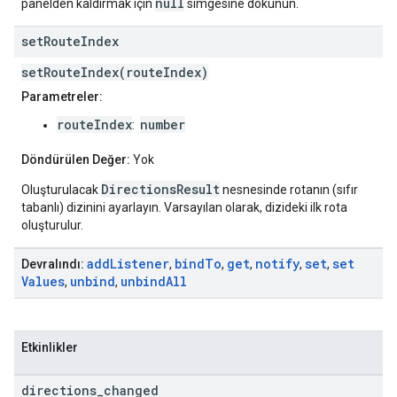
null
panelden kaldırmak için
simgesine dokunun.
set
Route
Index
setRouteIndex(routeIndex)
Parametreler:
routeIndex
number
:
Döndürülen Değer:
Yok
DirectionsResult
Oluşturulacak
nesnesinde rotanın (sıfır
tabanlı) dizinini ayarlayın. Varsayılan olarak, dizideki ilk rota
oluşturulur.
add
Listener
bind
To
get
notify
set
set
Devralındı:
,
,
,
,
,
Values
unbind
unbind
All
,
,
Etkinlikler
directions
_
changed