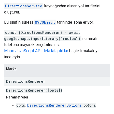
DirectionsService
kaynağından alınan yol tariflerini
oluşturur.
Bu sınıfın süresi
MVCObject
tarihinde sona eriyor.
const {DirectionsRenderer} = await
google.maps.importLibrary("routes")
numaralı
telefonu arayarak erişebilirsiniz.
Maps JavaScript API'deki kitaplıklar
başlıklı makaleyi
inceleyin.
Marka
Directions
Renderer
DirectionsRenderer([opts])
Parametreler:
opts
DirectionsRendererOptions
:
optional