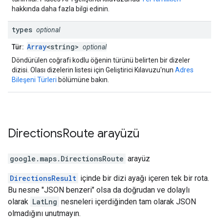
hakkında daha fazla bilgi edinin.
types
optional
Array
<string>
Tür:
optional
Döndürülen coğrafi kodlu öğenin türünü belirten bir dizeler
dizisi. Olası dizelerin listesi için Geliştirici Kılavuzu'nun
Adres
Bileşeni Türleri
bölümüne bakın.
Directions
Route
arayüzü
google.maps
.
DirectionsRoute
arayüz
DirectionsResult
içinde bir dizi ayağı içeren tek bir rota.
Bu nesne "JSON benzeri" olsa da doğrudan ve dolaylı
olarak
LatLng
nesneleri içerdiğinden tam olarak JSON
olmadığını unutmayın.