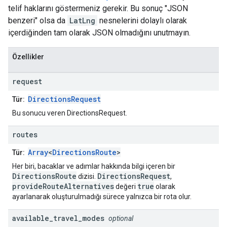
telif haklarını göstermeniz gerekir. Bu sonuç "JSON
benzeri" olsa da
LatLng
nesnelerini dolaylı olarak
içerdiğinden tam olarak JSON olmadığını unutmayın.
Özellikler
request
DirectionsRequest
Tür:
Bu sonucu veren DirectionsRequest.
routes
Array
<
DirectionsRoute
>
Tür:
Her biri, bacaklar ve adımlar hakkında bilgi içeren bir
DirectionsRoute
DirectionsRequest
dizisi.
,
provideRouteAlternatives
true
değeri
olarak
ayarlanarak oluşturulmadığı sürece yalnızca bir rota olur.
available
_
travel
_
modes
optional