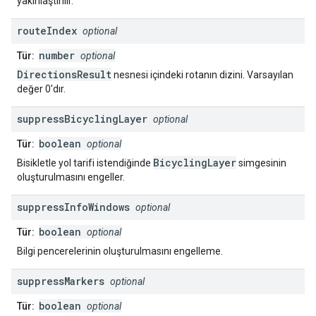
yakınlaştırılır.
route
Index
optional
number
Tür:
optional
DirectionsResult
nesnesi içindeki rotanın dizini. Varsayılan
değer 0'dır.
suppress
Bicycling
Layer
optional
boolean
Tür:
optional
BicyclingLayer
Bisikletle yol tarifi istendiğinde
simgesinin
oluşturulmasını engeller.
suppress
Info
Windows
optional
boolean
Tür:
optional
Bilgi pencerelerinin oluşturulmasını engelleme.
suppress
Markers
optional
boolean
Tür:
optional