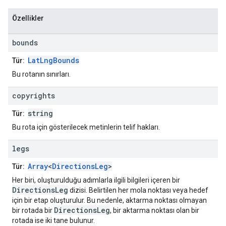
Özellikler
bounds
LatLngBounds
Tür:
Bu rotanın sınırları.
copyrights
string
Tür:
Bu rota için gösterilecek metinlerin telif hakları.
legs
Array
<
DirectionsLeg
>
Tür:
Her biri, oluşturulduğu adımlarla ilgili bilgileri içeren bir
DirectionsLeg
dizisi. Belirtilen her mola noktası veya hedef
için bir etap oluşturulur. Bu nedenle, aktarma noktası olmayan
DirectionsLeg
bir rotada bir
, bir aktarma noktası olan bir
rotada ise iki tane bulunur.