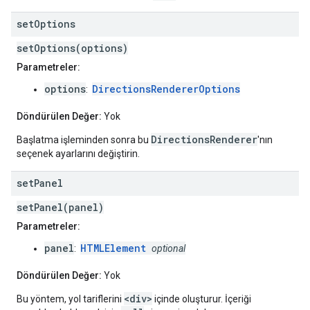
set
Options
setOptions(options)
Parametreler:
options
DirectionsRendererOptions
:
Döndürülen Değer:
Yok
DirectionsRenderer
Başlatma işleminden sonra bu
'nın
seçenek ayarlarını değiştirin.
set
Panel
setPanel(panel)
Parametreler:
panel
HTMLElement
:
optional
Döndürülen Değer:
Yok
<div>
Bu yöntem, yol tariflerini
içinde oluşturur. İçeriği