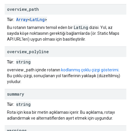
overview
_
path
Array
<
LatLng
>
Tür:
LatLng
Bu rotanın tamamını temsil eden bir
dizisi. Yol, az
sayıda köşe noktasının gerektiği bağlamlarda (ör. Static Maps
API URL'leri) uygun olması için basitleştirilir.
overview
_
polyline
string
Tür:
overview_path içinde rotanın
kodlanmış çoklu çizgi gösterimi
.
Bu çoklu çizgi, sonuçlanan yol tariflerinin yaklaşık (düzeltilmiş)
yoludur.
summary
string
Tür:
Rota için kısa bir metin açıklaması içerir. Bu açıklama, rotayı
adlandırmak ve alternatiflerden ayırt etmek için uygundur.
warnings