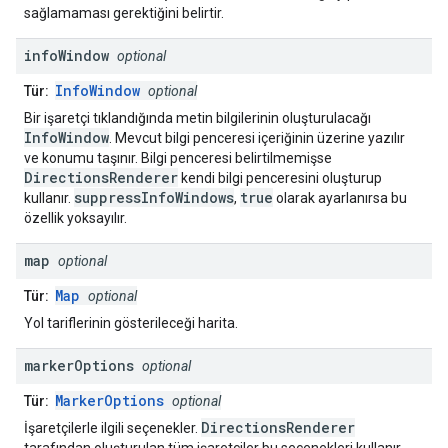
sağlamaması gerektiğini belirtir.
info
Window
optional
InfoWindow
Tür:
optional
Bir işaretçi tıklandığında metin bilgilerinin oluşturulacağı
InfoWindow
. Mevcut bilgi penceresi içeriğinin üzerine yazılır
ve konumu taşınır. Bilgi penceresi belirtilmemişse
DirectionsRenderer
kendi bilgi penceresini oluşturup
suppressInfoWindows
true
kullanır.
,
olarak ayarlanırsa bu
özellik yoksayılır.
map
optional
Map
Tür:
optional
Yol tariflerinin gösterileceği harita.
marker
Options
optional
MarkerOptions
Tür:
optional
DirectionsRenderer
İşaretçilerle ilgili seçenekler.