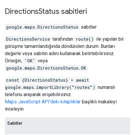
Directions
Status
sabitleri
google.maps
.
DirectionsStatus
sabitler
DirectionsService
tarafından
route()
ile yapılan bir
görüşme tamamlandığında döndürülen durum. Bunları
değerle veya sabitin adını kullanarak belirtebilirsiniz.
Örneğin,
'OK'
veya
google.maps.DirectionsStatus.OK
.
const {DirectionsStatus} = await
google.maps.importLibrary("routes")
numaralı
telefonu arayarak erişebilirsiniz.
Maps JavaScript API'deki kitaplıklar
başlıklı makaleyi
inceleyin.
Sabitler