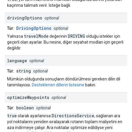
kaçınma talimatı verir. İsteğe bağlı.
driving
Options
optional
DrivingOptions
Tür:
optional
travelMode
DRIVING
Yalnızca
değerinin
olduğu istekler için
geçerli olan ayarlar. Bu nesne, diğer seyahat modları için geçerli
değildir.
language
optional
string
Tür:
optional
Mümkün olduğunda sonuçların döndürülmesi gereken dilin dil
tanımlayıcısı.
Desteklenen dillerin listesine
bakın.
optimize
Waypoints
optional
boolean
Tür:
optional
true
DirectionsService
olarak ayarlanırsa
, sağlanan ara
yol noktalarını yeniden sıralayarak rotanın toplam maliyetini en
aza indirmeye çalışır. Ara noktalar optimize edildiyse yeni