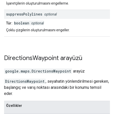
İşaretçilerin oluşturulmasını engelleme.
suppress
Polylines
optional
boolean
Tür:
optional
Çoklu çizgilerin oluşturulmasını engeller.
Directions
Waypoint
arayüzü
google.maps
.
DirectionsWaypoint
arayüz
DirectionsWaypoint
, seyahatin yönlendirilmesi gereken,
başlangıç ve varış noktası arasındaki bir konumu temsil
eder.
Özellikler