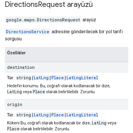
Directions
Request
arayüzü
google.maps
.
DirectionsRequest
arayüz
DirectionsService
adresine gönderilecek bir yol tarifi
sorgusu.
Özellikler
destination
string|
LatLng
|
Place
|
LatLngLiteral
Tür:
Hedefin konumu. Bu, coğrafi olarak kodlanacak bir dize,
LatLng
Place
veya
olarak belirtilebilir. Zorunlu.
origin
string|
LatLng
|
Place
|
LatLngLiteral
Tür:
LatLng
Kökeni Bu, coğrafi olarak kodlanacak bir dize,
veya
Place
olarak belirtilebilir. Zorunlu.