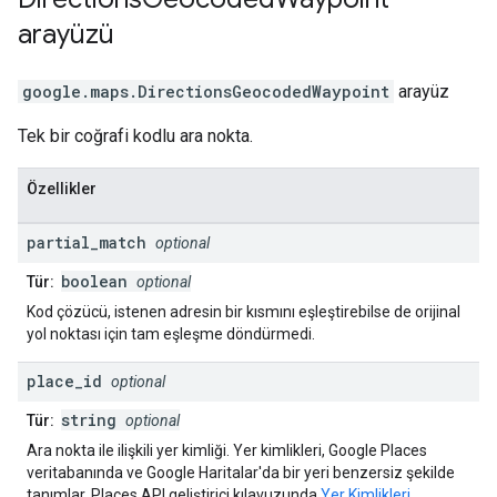
arayüzü
google.maps
.
DirectionsGeocodedWaypoint
arayüz
Tek bir coğrafi kodlu ara nokta.
Özellikler
partial
_
match
optional
boolean
Tür:
optional
Kod çözücü, istenen adresin bir kısmını eşleştirebilse de orijinal
yol noktası için tam eşleşme döndürmedi.
place
_
id
optional
string
Tür:
optional
Ara nokta ile ilişkili yer kimliği. Yer kimlikleri, Google Places
veritabanında ve Google Haritalar'da bir yeri benzersiz şekilde
tanımlar. Places API geliştirici kılavuzunda
Yer Kimlikleri