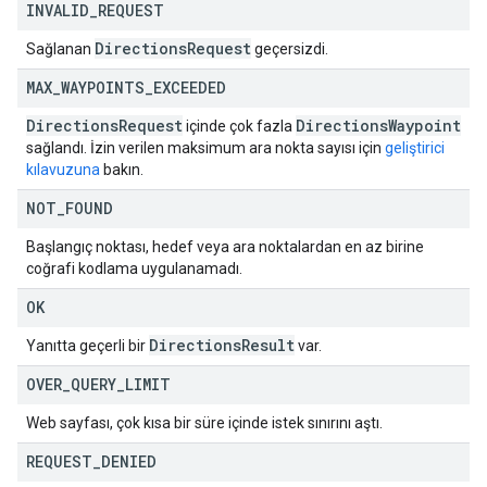
INVALID
_
REQUEST
Directions
Request
Sağlanan
geçersizdi.
MAX
_
WAYPOINTS
_
EXCEEDED
Directions
Request
Directions
Waypoint
içinde çok fazla
sağlandı. İzin verilen maksimum ara nokta sayısı için
geliştirici
kılavuzuna
bakın.
NOT
_
FOUND
Başlangıç noktası, hedef veya ara noktalardan en az birine
coğrafi kodlama uygulanamadı.
OK
Directions
Result
Yanıtta geçerli bir
var.
OVER
_
QUERY
_
LIMIT
Web sayfası, çok kısa bir süre içinde istek sınırını aştı.
REQUEST
_
DENIED