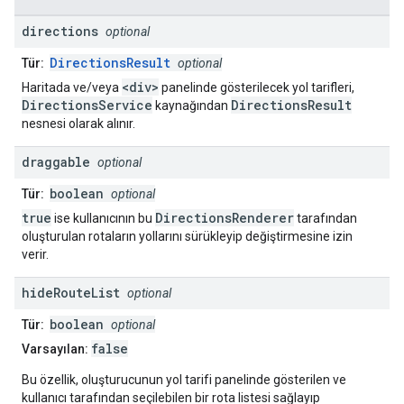
directions
optional
DirectionsResult
Tür:
optional
<div>
Haritada ve/veya
panelinde gösterilecek yol tarifleri,
DirectionsService
DirectionsResult
kaynağından
nesnesi olarak alınır.
draggable
optional
boolean
Tür:
optional
true
DirectionsRenderer
ise kullanıcının bu
tarafından
oluşturulan rotaların yollarını sürükleyip değiştirmesine izin
verir.
hide
Route
List
optional
boolean
Tür:
optional
false
Varsayılan:
Bu özellik, oluşturucunun yol tarifi panelinde gösterilen ve
kullanıcı tarafından seçilebilen bir rota listesi sağlayıp