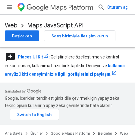
Maps Platform
Oturum aç
Web
Maps JavaScript API
Başlarken
Satış birimiyle iletişim kurun
reviews
Places UI Kit
:
Geliştiricilere özelleştirme ve kontrol
imkanı sunan, kullanıma hazır bir kitaplıktır. Deneyin ve
kullanıcı
arayüzü kiti deneyiminizle ilgili görüşlerinizi paylaşın.
Google, içerikleri tercih ettiğiniz dile çevirmek için yapay zeka
teknolojisini kullanır. Yapay zeka çevirilerinde hata olabilir.
Ana Sayfa
Ürünler
Google Maps Platform
Belgeler
Web