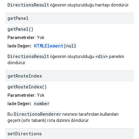
DirectionsResult
öğesinin oluşturulduğu haritayı döndürür.
get
Panel
getPanel()
Parametreler:
Yok
HTMLElement
|null
İade Değeri:
DirectionsResult
<div>
öğesinin oluşturulduğu
panelini
döndürür.
get
Route
Index
getRouteIndex()
Parametreler:
Yok
number
İade Değeri:
DirectionsRenderer
Bu
nesnesi tarafından kullanılan
geçerli (sıfır tabanlı) rota dizinini döndürür.
set
Directions