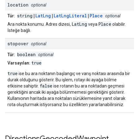
location
optional
string|
LatLng
|
LatLngLiteral
|
Place
Tür:
optional
LatLng
Place
Ara nokta konumu. Adres dizesi,
veya
olabilir.
İsteğe bağlı.
stopover
optional
boolean
Tür:
optional
true
Varsayılan:
true
ise bu ara noktanın başlangıç ve varış noktası arasında bir
durak olduğunu gösterir. Bu işlem, rotayı iki ayağa bölme
false
etkisine sahiptir.
ise rotanın bu ara noktadan geçmesi
gerektiğini ancak iki ayağa bölünmemesi gerektiğini gösterir.
Kullanıcının haritada ara noktaları sürüklemesine yanıt olarak
rota oluşturmak istiyorsanız bu özellikten yararlanabilirsiniz.
Directions
Geocoded
Waypoint