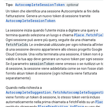
AutocompleteSessionToken
Tipo:
optional
Un token che identifica una sessione Autocomplete ai fini della
fatturazione. Genera un nuovo token di sessione tramite
AutocompleteSessionToken
.
La sessione inizia quando l'utente inizia a digitare una query e
Place.fetchField
termina quando seleziona un luogo e chiama
Ogni sessione può avere più query, seguite da una chiamata
fetchFields
. Le credenziali utilizzate per ogni richiesta all'interno
di una sessione devono appartenere allo stesso progetto Google
Cloud Console. Una volta terminata una sessione, il token non è più
valido e la tua app deve generare un nuovo token per ogni sessione.
sessionToken
Se il parametro
viene omesso o se riutilizzi un tok
di sessione, la sessione viene addebitata come se non fosse stato
fornito alcun token di sessione (ogni richiesta viene fatturata
separatamente).
Quando nella richiesta a
AutocompleteSuggestion.fetchAutocompleteSuggestio
viene fornito un token di sessione, lo stesso token verrà incluso
Place
automaticamente nella prima chiamata a fetchFields su un
PlacePrediction.toPlace
restituito chiamando
su uno dei