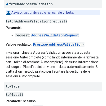
fetch
Address
Validation
Avviso:
disponibile solo nel
canale v=beta
.
fetchAddressValidation(request)
Parametri:
request
AddressValidationRequest
:
Promise
<
AddressValidation
>
Valore restituito:
Invia una richiesta Address Validation associata a questa
sessione Autocomplete (compilando internamente la richiesta
con il token di sessione Autocomplete). Nessuna informazione
sul luogo di PlacePrediction viene inclusa automaticamente. Si
tratta di un metodo pratico per facilitare la gestione delle
sessioni Autocomplete.
to
Place
toPlace()
Parametri:
nessuno