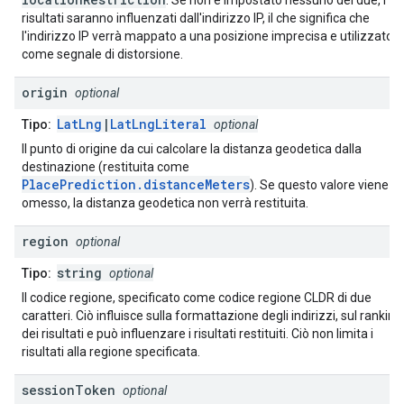
. Se non è impostato nessuno dei due, i
risultati saranno influenzati dall'indirizzo IP, il che significa che
l'indirizzo IP verrà mappato a una posizione imprecisa e utilizzato
come segnale di distorsione.
origin
optional
LatLng
|
LatLngLiteral
Tipo:
optional
Il punto di origine da cui calcolare la distanza geodetica dalla
destinazione (restituita come
PlacePrediction.distanceMeters
). Se questo valore viene
omesso, la distanza geodetica non verrà restituita.
region
optional
string
Tipo:
optional
Il codice regione, specificato come codice regione CLDR di due
caratteri. Ciò influisce sulla formattazione degli indirizzi, sul ranking
dei risultati e può influenzare i risultati restituiti. Ciò non limita i
risultati alla regione specificata.
session
Token
optional