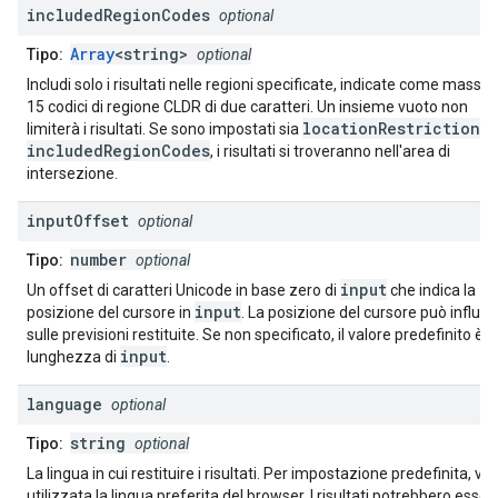
included
Region
Codes
optional
Array
<string>
Tipo:
optional
Includi solo i risultati nelle regioni specificate, indicate come massi
15 codici di regione CLDR di due caratteri. Un insieme vuoto non
locationRestriction
limiterà i risultati. Se sono impostati sia
si
includedRegionCodes
, i risultati si troveranno nell'area di
intersezione.
input
Offset
optional
number
Tipo:
optional
input
Un offset di caratteri Unicode in base zero di
che indica la
input
posizione del cursore in
. La posizione del cursore può influire
sulle previsioni restituite. Se non specificato, il valore predefinito è l
input
lunghezza di
.
language
optional
string
Tipo:
optional
La lingua in cui restituire i risultati. Per impostazione predefinita, ve
utilizzata la lingua preferita del browser. I risultati potrebbero esser