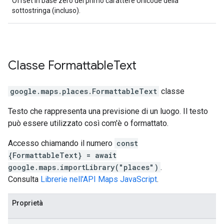
Offset in base zero del primo carattere Unicode della
sottostringa (incluso).
Classe
Formattable
Text
google.maps.places
.
FormattableText
classe
Testo che rappresenta una previsione di un luogo. Il testo
può essere utilizzato così com'è o formattato.
Accesso chiamando il numero
const
{FormattableText} = await
google.maps.importLibrary("places")
.
Consulta
Librerie nell'API Maps JavaScript
.
Proprietà