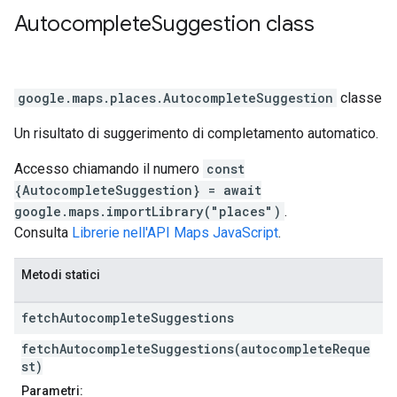
Autocomplete
Suggestion
class
google.maps.places
.
AutocompleteSuggestion
classe
Un risultato di suggerimento di completamento automatico.
Accesso chiamando il numero
const
{AutocompleteSuggestion} = await
google.maps.importLibrary("places")
.
Consulta
Librerie nell'API Maps JavaScript
.
Metodi statici
fetch
Autocomplete
Suggestions
fetchAutocompleteSuggestions(autocompleteReque
st)
Parametri: