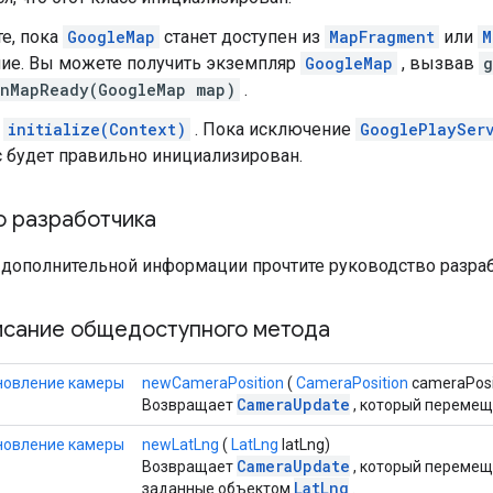
е, пока
GoogleMap
станет доступен из
MapFragment
или
M
ие. Вы можете получить экземпляр
GoogleMap
, вызвав
g
nMapReady(GoogleMap map)
.
е
initialize(Context)
. Пока исключение
GooglePlaySer
с будет правильно инициализирован.
о разработчика
 дополнительной информации прочтите руководство разра
исание общедоступного метода
новление камеры
newCameraPosition
(
CameraPosition
cameraPosi
CameraUpdate
Возвращает
, который перемещ
новление камеры
newLatLng
(
LatLng
latLng)
CameraUpdate
Возвращает
, который перемеща
LatLng
заданные объектом
.