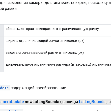
 для изменения камеры до этапа макета карты, поскольк
й рамки.
область, которая помещается в ограничивающую рамку
ширина ограничивающей рамки в пикселях (px)
высота ограничивающей рамки в пикселях (px)
дополнительное ограничение размера (в пикселях) ограничи
date
содержащий преобразование.
amera
Update
new
Lat
Lng
Bounds
(границы
Lat
Lng
Bounds
,
з