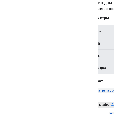
этим методом,
ограничивающе
Параметры
границы
ширина
высота
прокладка
Возврат
CameraUp
public static
C