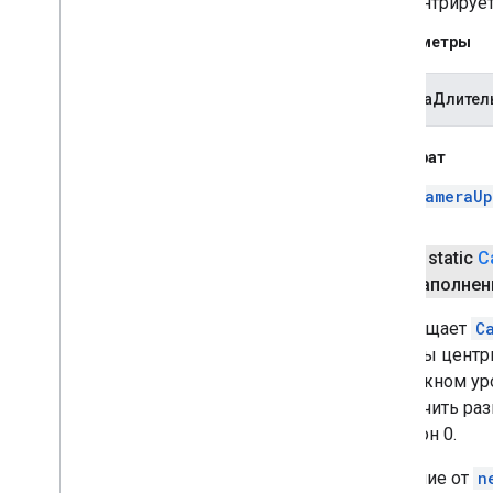
Это центрируе
Параметры
широтаДлител
Возврат
CameraUp
public static
C
заполнени
Возвращает
C
долготы центр
возможном уро
ограничить ра
и наклон 0.
В отличие от
n