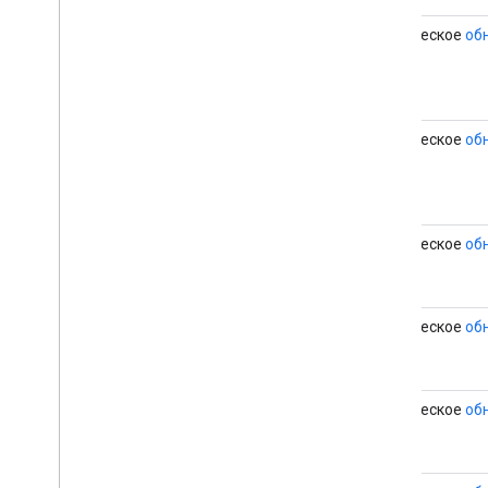
статическое
об
статическое
об
статическое
об
статическое
об
статическое
об