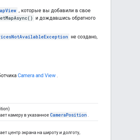
apView
, которые вы добавили в свое
etMapAsync()
и дождавшись обратного
vicesNotAvailableException
не создано,
ботчика
Camera and View
.
tion)
CameraPosition
ает камеру в указанное
.
ет центр экрана на широту и долготу,