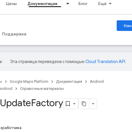
Цены
Документация
Блог
Ещё
Нач
Поддержка
Эта страница переведена с помощью
Cloud Translation API
.
ы
Google Maps Platform
Документация
Android
Android
Справочные материалы
Update
Factory
азработчика