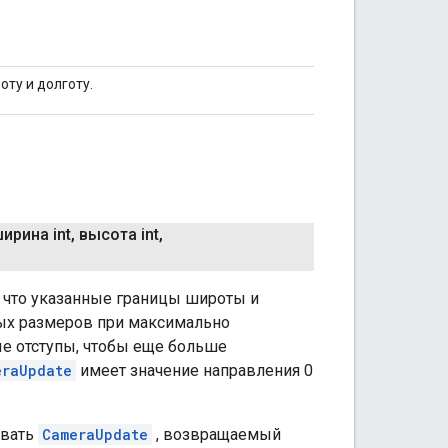
ту и долготу.
ирина int
,
высота int
,
, что указанные границы широты и
ых размеров при максимально
е отступы, чтобы еще больше
eraUpdate
имеет значение направления 0
овать
CameraUpdate
, возвращаемый