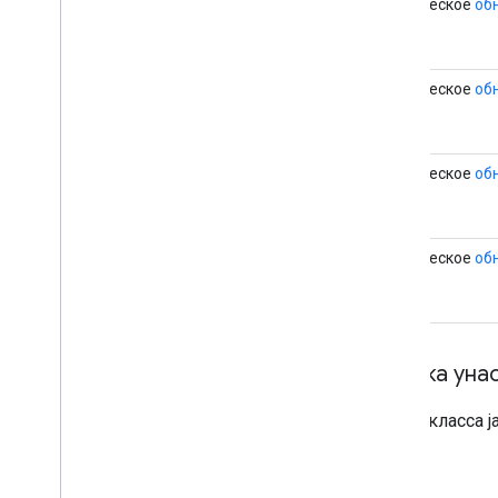
статическое
об
статическое
об
статическое
об
статическое
об
Сводка уна
Из класса ja