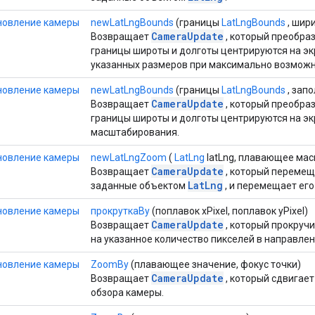
новление камеры
newLatLngBounds
(границы
LatLngBounds
, шири
CameraUpdate
Возвращает
, который преобраз
границы широты и долготы центрируются на э
указанных размеров при максимально возмож
новление камеры
newLatLngBounds
(границы
LatLngBounds
, запо
CameraUpdate
Возвращает
, который преобраз
границы широты и долготы центрируются на э
масштабирования.
новление камеры
newLatLngZoom
(
LatLng
latLng, плавающее ма
CameraUpdate
Возвращает
, который перемеща
LatLng
заданные объектом
, и перемещает ег
новление камеры
прокруткаBy
(поплавок xPixel, поплавок yPixel)
CameraUpdate
Возвращает
, который прокручи
на указанное количество пикселей в направлени
новление камеры
ZoomBy
(плавающее значение, фокус точки)
CameraUpdate
Возвращает
, который сдвигае
обзора камеры.