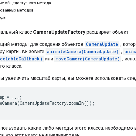
ие общедоступного метода
дованных методов
оды
нальный класс
CameraUpdateFactory
расширяет объект
ащий методы для создания объектов
CameraUpdate
, кото
ру карты, вызовите
animateCamera(CameraUpdate)
,
anim
celableCallback)
или
moveCamera(CameraUpdate)
, исп
о класса.
бы увеличить масштаб карты, вы можете использовать сл
ap = ...;

eCamera(CameraUpdateFactory.zoomIn());

пользовать какие-либо методы этого класса, необходимо 
я, что этот класс инициализирован: