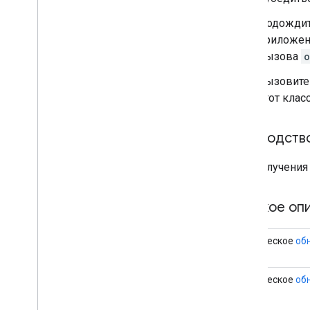
com
.
google
.
android
.
libraries
.
maps
.
model
Подождит
приложен
вызова
o
Вызовит
этот клас
Руководств
Для получения
Краткое оп
статическое
об
статическое
об