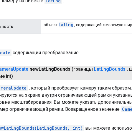
т камеру на объекте
LatLng
.
Lat
Lng
объект
, содержащий желаемую широ
ьность
date
содержащий преобразование.
amera
Update
new
Lat
Lng
Bounds
(границы
Lat
Lng
Bounds
,
ш
е int)
ameraUpdate
, который преобразует камеру таким образом
ируются на экране внутри ограничивающей рамки указанн
вне масштабирования. Вы можете указать дополнительны
змер ограничивающей рамки. Возвращенное значение
Cam
ewLatLngBounds(LatLngBounds, int)
вы можете использ