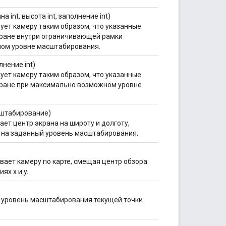
на int, высота int, заполнение int)
ует камеру таким образом, что указанные
кране внутри ограничивающей рамки
ном уровне масштабирования.
лнение int)
ует камеру таким образом, что указанные
кране при максимально возможном уровне
сштабирование)
ет центр экрана на широту и долготу,
о на заданный уровень масштабирования.
вает камеру по карте, смещая центр обзора
ях x и y.
т уровень масштабирования текущей точки