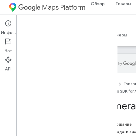
Обзор
Товары
Maps Platform
Android
Maps SDK for Android
Информация
Руководства
Справочные материалы
Примеры
Чат
API
Справочные материалы
Главная
Товар
com
.
google
.
android
.
gms
.
maps
Maps SDK for 
com
.
google
.
android
.
gms
.
maps
.
model
Camera
Бета (поддержка прекращена)
com
.
google
.
android
.
libraries
.
maps
Содержание
Обзор
Руководство р
Camera
Update