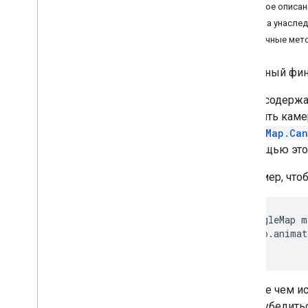
Краткое описан
Camera
Update
Factory
Сводка унасле
Google
Map
Публичные мет
Google
Map
Options
Location
Source
публичный фи
Map
Fragment
Map
View
Класс, содерж
Maps
Initializer
изменить каме
On
Map
Ready
Callback
GoogleMap.Can
On
Street
View
Panorama
Ready
с помощью этог
Callback
Projection
Например, что
Street
View
Panorama
Street
View
Panorama
Fragment
GoogleMap m
Street
View
Panorama
Options
 map.animat
Street
View
Panorama
View
Support
Map
Fragment
Support
Street
View
Panorama
Fragment
Прежде чем ис
Ui
Settings
чтобы убедитьс