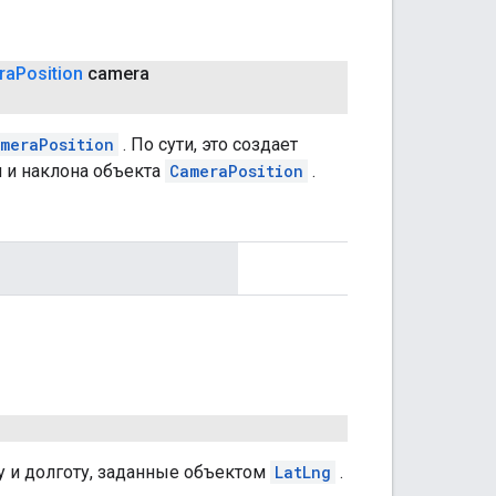
ra
Position
camera
meraPosition
. По сути, это создает
 и наклона объекта
CameraPosition
.
у и долготу, заданные объектом
LatLng
.