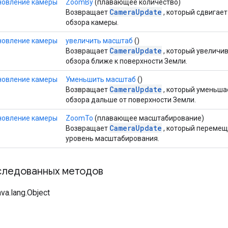
новление камеры
ZoomBy
(плавающее количество)
CameraUpdate
Возвращает
, который сдвигае
обзора камеры.
новление камеры
увеличить масштаб
()
CameraUpdate
Возвращает
, который увеличи
обзора ближе к поверхности Земли.
новление камеры
Уменьшить масштаб
()
CameraUpdate
Возвращает
, который уменьша
обзора дальше от поверхности Земли.
новление камеры
ZoomTo
(плавающее масштабирование)
CameraUpdate
Возвращает
, который перемещ
уровень масштабирования.
следованных методов
va.lang.Object