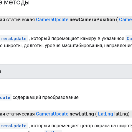
е методы
ая статическая
Camera
Update
new
Camera
Position
(
Came
ameraUpdate
, который перемещает камеру в указанное
Ca
е широты, долготы, уровня масштабирования, направления
я
date
содержащий преобразование.
ая статическая
Camera
Update
new
Lat
Lng
(
Lat
Lng
lat
Lng)
ameraUpdate
, который перемещает центр экрана на широт