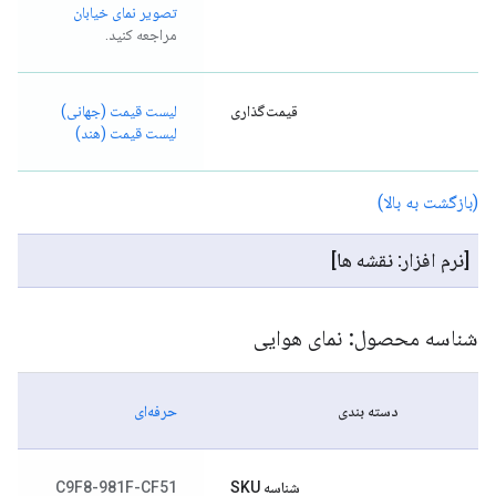
تصویر نمای خیابان
مراجعه کنید.
قیمت‌گذاری
لیست قیمت (جهانی)
لیست قیمت (هند)
(بازگشت به بالا)
[نرم افزار: نقشه ها]
شناسه محصول: نمای هوایی
دسته بندی
حرفه‌ای
شناسه SKU
C9F8-981F-CF51