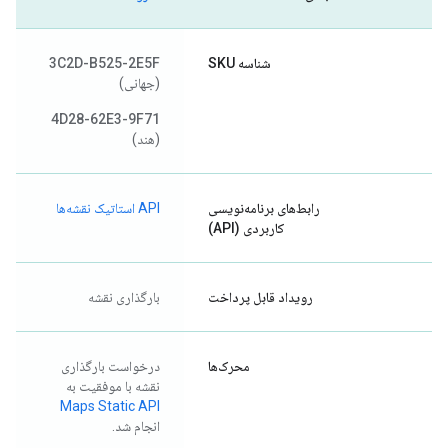
شناسه SKU
3C2D-B525-2E5F
(جهانی)
4D28-62E3-9F71
(هند)
رابط‌های برنامه‌نویسی
API استاتیک نقشه‌ها
کاربردی (API)
رویداد قابل پرداخت
بارگذاری نقشه
محرک‌ها
درخواست بارگذاری
نقشه با موفقیت به
Maps Static API
انجام شد.