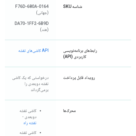
شناسه SKU
0164-F76D-680A
(جهانی)
DA70-1FF2-6B9D
(هند)
رابط‌های برنامه‌نویسی
API کاشی‌های نقشه
کاربردی (API)
رویداد قابل پرداخت
درخواستی که یک کاشی
نقشه دوبعدی را
برمی‌گرداند
محرک‌ها
کاشی نقشه
دوبعدی -
نقشه راه
کاشی نقشه