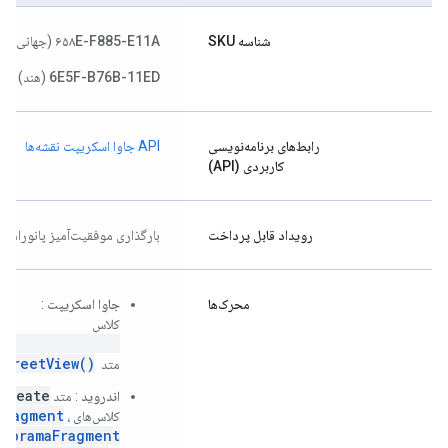
شناسه SKU
۶۵۸E-F885-E11A
(جهانی)
6E5F-B76B-11ED
(هند)
رابط‌های برنامه‌نویسی
API جاوا اسکریپت نقشه‌ها
کاربردی (API)
رویداد قابل پرداخت
بارگذاری موفقیت‌آمیز پانوراما
محرک‌ها
جاوا اسکریپت
:
کلاس
etViewPanorama()
StreetView()
متد
‎.
Create()
اندروید
: متد
Fragment
کلاس‌های
،
anoramaFragment