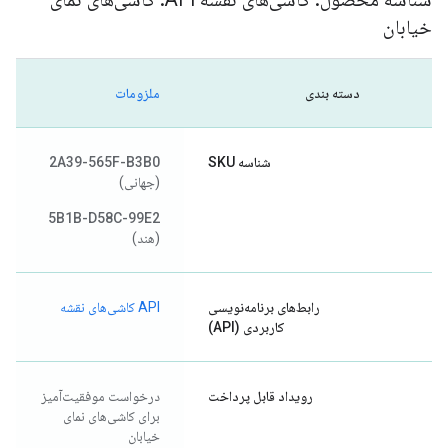
خیابان
دسته بندی
ملزومات
شناسه SKU
2A39-565F-B3B0
(جهانی)
5B1B-D58C-99E2
(هند)
رابط‌های برنامه‌نویسی
API کاشی‌های نقشه
کاربردی (API)
رویداد قابل پرداخت
درخواست موفقیت‌آمیز
برای کاشی‌های نمای
خیابان