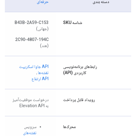
دسته بندی
حرفه‌ای
شناسه SKU
B43B-2A59-C153
(جهانی)
2C90-4807-194C
(هند)
رابط‌های برنامه‌نویسی
API جاوا اسکریپت
کاربردی (API)
نقشه‌ها
،
API ارتفاع
رویداد قابل پرداخت
درخواست موفقیت‌آمیز
به Elevation API
محرک‌ها
سرویس
نقشه‌های