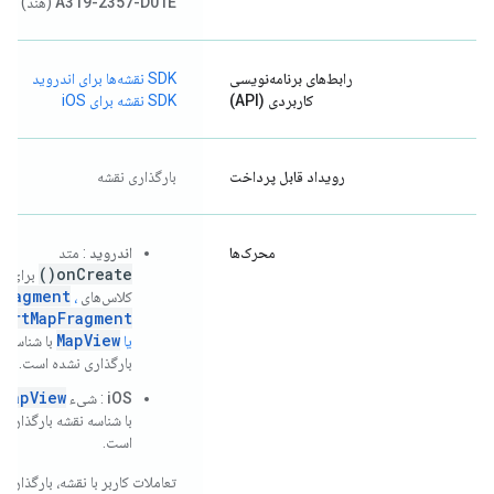
A319-2357-D01E
(هند)
رابط‌های برنامه‌نویسی
SDK نقشه‌ها برای اندروید
کاربردی (API)
SDK نقشه برای iOS
رویداد قابل پرداخت
بارگذاری نقشه
محرک‌ها
اندروید
: متد
onCreate()
برای
Fragment
کلاس‌های
،
portMapFragment
MapView
یا
با شناسه ن
بارگذاری نشده است.
SMapView
iOS
: شیء
با شناسه نقشه بارگذاری 
است.
تعاملات کاربر با نقشه، بارگذاری‌