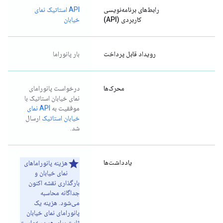
رابط‌های برنامه‌نویسی
API استاتیک نمای
کاربردی (API)
خیابان
رویداد قابل پرداخت
بار پانوراما
محرک‌ها
درخواست پانورامای
نمای خیابان استاتیک با
موفقیت به
API نمای
خیابان استاتیک
ارسال
شد.
یادداشت‌ها
هزینه پانوراماهای
نمای خیابان و
بارگذاری نقشه اکنون
جداگانه محاسبه
می‌شود. هزینه یک
پانورامای نمای خیابان
ثابت برای هر درخواست