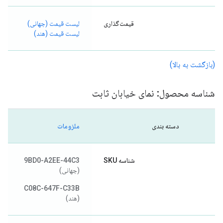
قیمت‌گذاری
لیست قیمت (جهانی)
لیست قیمت (هند)
(بازگشت به بالا)
شناسه محصول: نمای خیابان ثابت
دسته بندی
ملزومات
شناسه SKU
9BD0-A2EE-44C3
(جهانی)
C08C-647F-C33B
(هند)