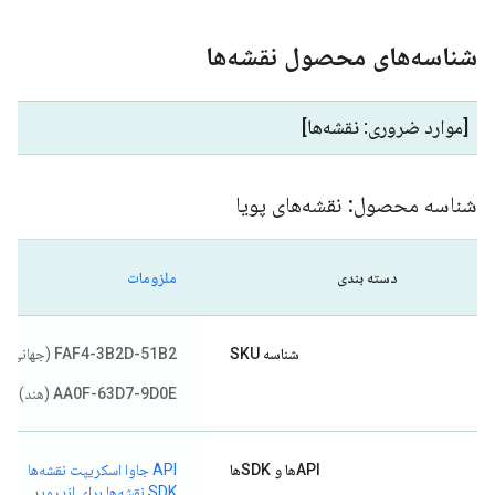
شناسه‌های محصول نقشه‌ها
[موارد ضروری: نقشه‌ها]
شناسه محصول: نقشه‌های پویا
دسته بندی
ملزومات
شناسه SKU
FAF4-3B2D-51B2
(جهانی)
AA0F-63D7-9D0E
(هند)
APIها و SDKها
API جاوا اسکریپت نقشه‌ها
SDK نقشه‌ها برای اندروید