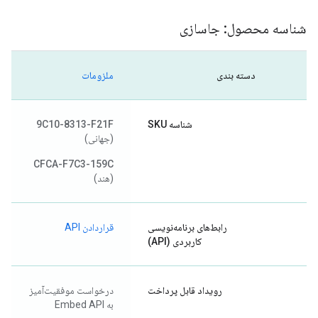
شناسه محصول: جاسازی
دسته بندی
ملزومات
شناسه SKU
9C10-8313-F21F
(جهانی)
CFCA-F7C3-159C
(هند)
رابط‌های برنامه‌نویسی
قراردادن API
کاربردی (API)
رویداد قابل پرداخت
درخواست موفقیت‌آمیز
به Embed API