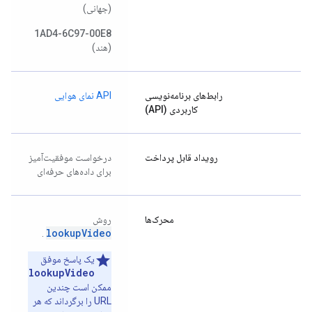
(جهانی)
1AD4-6C97-00E8
(هند)
رابط‌های برنامه‌نویسی
API نمای هوایی
کاربردی (API)
رویداد قابل پرداخت
درخواست موفقیت‌آمیز
برای داده‌های حرفه‌ای
محرک‌ها
روش
lookupVideo
.
یک پاسخ موفق
lookupVideo
ممکن است چندین
URL را برگرداند که هر