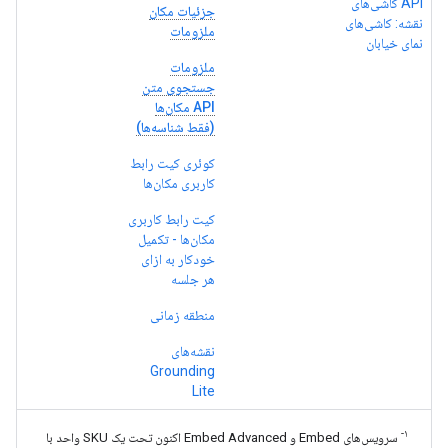
API کاشی‌های
جزئیات مکان
نقشه: کاشی‌های
ملزومات
نمای خیابان
ملزومات
جستجوی متن
API مکان‌ها
(فقط شناسه‌ها)
کوئری کیت رابط
کاربری مکان‌ها
کیت رابط کاربری
مکان‌ها - تکمیل
خودکار به ازای
هر جلسه
منطقه زمانی
نقشه‌های
Grounding
Lite
۱-
سرویس‌های Embed و Embed Advanced اکنون تحت یک SKU واحد با