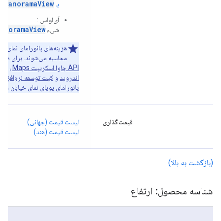
ewPanoramaView
یا
آی‌او‌اس
:
anoramaView
شیء
هزینه‌های پانورامای نمای خی
محاسبه می‌شوند. برای هر نم
API جاوا اسکریپت Maps
،
اندروید
و
کیت توسعه نرم‌افزار Maps برای iOS
پانورامای پویای نمای خیابان مح
قیمت‌گذاری
لیست قیمت (جهانی)
لیست قیمت (هند)
(بازگشت به بالا)
شناسه محصول: ارتفاع