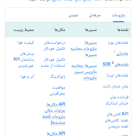
ملزومات
حرفه‌ای
تصدی
نقشه‌ها
مسیرها
مکان‌ها
محیط زیست
نقشه‌های پویا
مسیرها:
درخواست‌های
کیفیت هوا
ملزومات محاسبه
تکمیل خودکار
۱
جاسازی
بینش‌های
مسیرها
تکمیل خودکار
ساختمان API
2
نقشه‌های SDK
مسیرها: محاسبه
استفاده از جلسه
خورشیدی
ماتریس مسیر،
نقشه‌های ایستا
ژئوکدینگ
آب و هوا
ملزومات
نمای خیابان ثابت
موقعیت
جغرافیایی
فراداده نمای
خیابان استاتیک
API مکان‌ها،
جزئیات مکان،
API کاشی‌های
ملزومات (فقط
نقشه: کاشی‌های
شناسه‌ها)
نقشه دوبعدی
API مکان‌ها