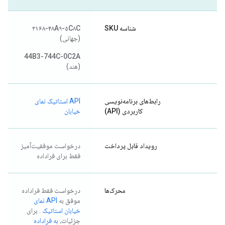
شناسه SKU
۳۱۶۸-۴۸A۹-۵C۸C
(جهانی)
44B3-744C-0C2A
(هند)
رابط‌های برنامه‌نویسی
API استاتیک نمای
کاربردی (API)
خیابان
رویداد قابل پرداخت
درخواست موفقیت‌آمیز
فقط برای فراداده
محرک‌ها
درخواست فقط فراداده
موفق به
API نمای
خیابان استاتیک
. برای
جزئیات،
به فراداده