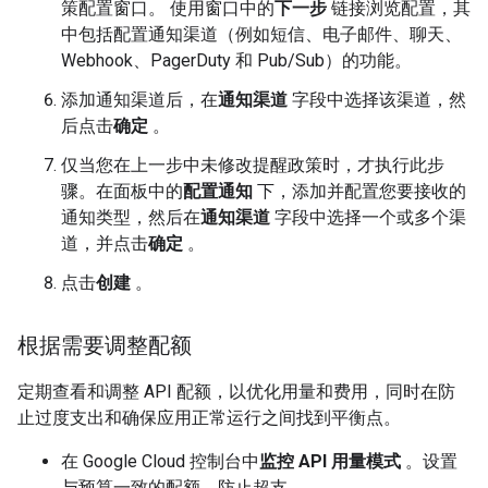
策配置窗口。 使用窗口中的
下一步
链接浏览配置，其
中包括配置通知渠道（例如短信、电子邮件、聊天、
Webhook、PagerDuty 和 Pub/Sub）的功能。
添加通知渠道后，在
通知渠道
字段中选择该渠道，然
后点击
确定
。
仅当您在上一步中未修改提醒政策时，才执行此步
骤。在面板中的
配置通知
下，添加并配置您要接收的
通知类型，然后在
通知渠道
字段中选择一个或多个渠
道，并点击
确定
。
点击
创建
。
根据需要调整配额
定期查看和调整 API 配额，以优化用量和费用，同时在防
止过度支出和确保应用正常运行之间找到平衡点。
在 Google Cloud 控制台中
监控 API 用量模式
。设置
与预算一致的配额，防止超支。