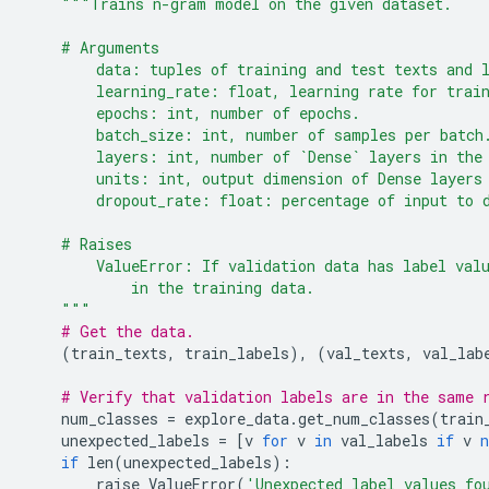
"
""
Trains n-gram model on the given dataset.
    # Arguments
        data: tuples of training and test texts and 
        learning_rate: float, learning rate for trai
        epochs: int, number of epochs.
        batch_size: int, number of samples per batch
        layers: int, number of `Dense` layers in the
        units: int, output dimension of Dense layers
        dropout_rate: float: percentage of input to 
    # Raises
        ValueError: If validation data has label val
            in the training data.
""
"
# Get the data.
(
train_texts
,
train_labels
),
(
val_texts
,
val_lab
# Verify that validation labels are in the same 
num_classes
=
explore_data
.
get_num_classes
(
train
unexpected_labels
=
[
v
for
v
in
val_labels
if
v
n
if
len
(
unexpected_labels
)
:
raise
ValueError
(
'Unexpected label values fo