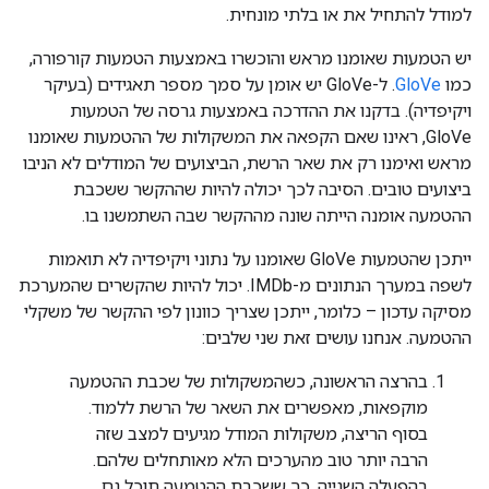
למודל להתחיל את או בלתי מונחית.
יש הטמעות שאומנו מראש והוכשרו באמצעות הטמעות קורפורה,
כמו
GloVe
. ל-GloVe יש אומן על סמך מספר תאגידים (בעיקר
ויקיפדיה). בדקנו את ההדרכה באמצעות גרסה של הטמעות
GloVe, ראינו שאם הקפאה את המשקולות של ההטמעות שאומנו
מראש ואימנו רק את שאר הרשת, הביצועים של המודלים לא הניבו
ביצועים טובים. הסיבה לכך יכולה להיות שההקשר ששכבת
ההטמעה אומנה הייתה שונה מההקשר שבה השתמשנו בו.
ייתכן שהטמעות GloVe שאומנו על נתוני ויקיפדיה לא תואמות
לשפה במערך הנתונים מ-IMDb. יכול להיות שהקשרים שהמערכת
מסיקה עדכון – כלומר, ייתכן שצריך כוונון לפי ההקשר של משקלי
ההטמעה. אנחנו עושים זאת שני שלבים:
בהרצה הראשונה, כשהמשקולות של שכבת ההטמעה
מוקפאות, מאפשרים את השאר של הרשת ללמוד.
בסוף הריצה, משקולות המודל מגיעים למצב שזה
הרבה יותר טוב מהערכים הלא מאותחלים שלהם.
בהפעלה השנייה, כך ששכבת ההטמעה תוכל גם