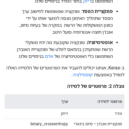
השתמשנו ב
דיוק
בתור המדד בניסויים שלנו.
פונקציית הפסד
: פונקציה שמשמשת לחישוב ערך
הפסד שתהליך האימון מנסה למזער אותו על ידי
כוונון המשקולות של הרשת. במקרה של בעיות סיווג,
אובדן חוצה-אנטרופיה פועל היטב.
אופטימיזציה
: פונקציה שקובעת מה יהיו משקלי
הרשת שמתעדכן בהתאם לפלט של פונקציית האובדן.
השתמשנו כלי האופטימיזציה של
אדם
בניסויים שלנו.
ב-Keras, אנחנו יכולים להעביר את הפרמטרים של הלמידה האלה
למודל באמצעות
קומפילציה
.
טבלה 2: פרמטרים של למידה
פרמטר למידה
ערך
מדד
דיוק
פונקציית אובדן – סיווג בינארי
binary_crossentropy