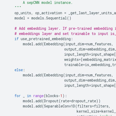
        A sepCNN model instance.
    """
op_units
,
op_activation
=
_get_last_layer_units_a
model
=
models
.
Sequential
()
# Add embedding layer. If pre-trained embedding 
# embeddings layer and set trainable to input is
if
use_pretrained_embedding
:
model
.
add
(
Embedding
(
input_dim
=
num_features
,
output_dim
=
embedding_dim
input_length
=
input_shape
[
weights
=
[
embedding_matri
trainable
=
is_embedding_t
else
:
model
.
add
(
Embedding
(
input_dim
=
num_features
,
output_dim
=
embedding_dim
input_length
=
input_shape
[
for
_
in
range
(
blocks
-
1
):
model
.
add
(
Dropout
(
rate
=
dropout_rate
))
model
.
add
(
SeparableConv1D
(
filters
=
filters
,
kernel_size
=
kernel_