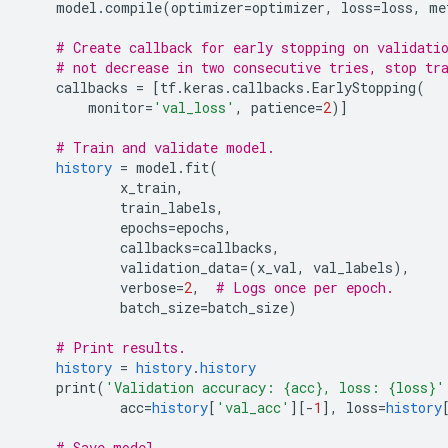
model
.
compile
(
optimizer
=
optimizer
,
loss
=
loss
,
me
# Create callback for early stopping on validati
# not decrease in two consecutive tries, stop tr
callbacks
=
[
tf
.
keras
.
callbacks
.
EarlyStopping
(
monitor
=
'val_loss'
,
patience
=
2
)
]
# Train and validate model.
history
=
model
.
fit
(
x_train
,
train_labels
,
epochs
=
epochs
,
callbacks
=
callbacks
,
validation_data
=
(
x_val
,
val_labels
),
verbose
=
2
,
# Logs once per epoch.
batch_size
=
batch_size
)
# Print results.
history
=
history
.
history
print
(
'Validation accuracy: {acc}, loss: {loss}'
acc
=
history
[
'val_acc'
][
-
1
]
,
loss
=
history
# Save model.