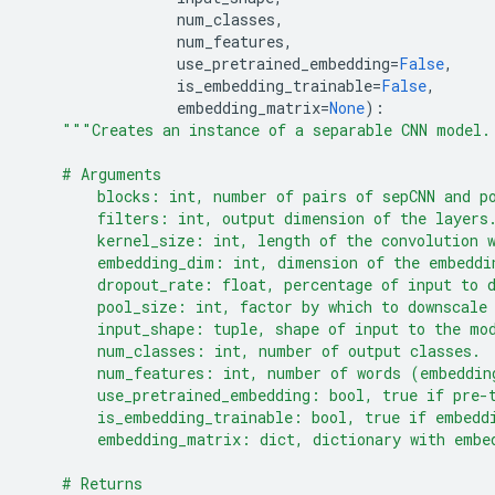
num_classes
,
num_features
,
use_pretrained_embedding
=
False
,
is_embedding_trainable
=
False
,
embedding_matrix
=
None
):
"""Creates an instance of a separable CNN model.
    # Arguments
        blocks: int, number of pairs of sepCNN and p
        filters: int, output dimension of the layers
        kernel_size: int, length of the convolution 
        embedding_dim: int, dimension of the embeddi
        dropout_rate: float, percentage of input to 
        pool_size: int, factor by which to downscale
        input_shape: tuple, shape of input to the mo
        num_classes: int, number of output classes.
        num_features: int, number of words (embeddin
        use_pretrained_embedding: bool, true if pre-
        is_embedding_trainable: bool, true if embedd
        embedding_matrix: dict, dictionary with embe
    # Returns