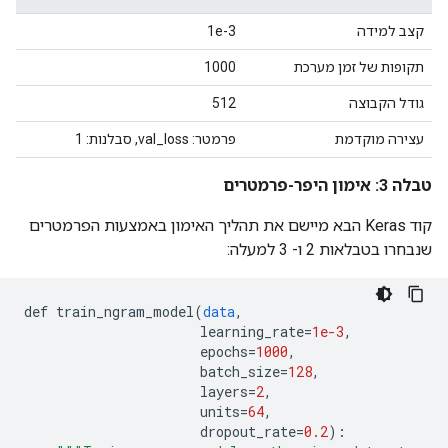
קצב למידה
1e-3
תקופות של זמן מערכת
1000
גודל הקבוצה
512
עצירה מוקדמת
פרמטר: val_loss, סבלנות: 1
טבלה 3: אימון היפר-פרמטרים
קוד Keras הבא מיישם את תהליך האימון באמצעות הפרמטרים
שנבחרו בטבלאות 2 ו- 3 למעלה:
def
train_ngram_model
(
data
,
learning_rate
=
1e-3
,
epochs
=
1000
,
batch_size
=
128
,
layers
=
2
,
units
=
64
,
dropout_rate
=
0.2
)
: