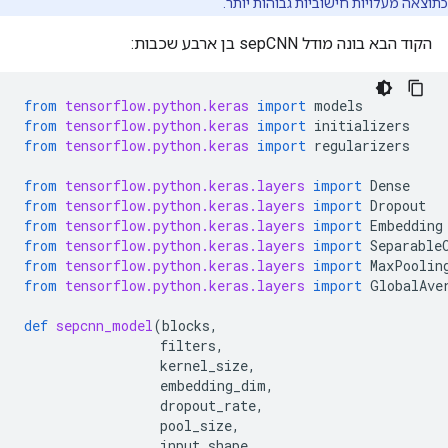
כתוצאה מעלויות חישוביות גבוהות יותר.
הקוד הבא בונה מודל sepCNN בן ארבע שכבות:
from
tensorflow.python.keras
import
models
from
tensorflow.python.keras
import
initializers
from
tensorflow.python.keras
import
regularizers
from
tensorflow.python.keras.layers
import
Dense
from
tensorflow.python.keras.layers
import
Dropout
from
tensorflow.python.keras.layers
import
Embedding
from
tensorflow.python.keras.layers
import
Separable
from
tensorflow.python.keras.layers
import
MaxPoolin
from
tensorflow.python.keras.layers
import
GlobalAve
def
sepcnn_model
(
blocks
,
filters
,
kernel_size
,
embedding_dim
,
dropout_rate
,
pool_size
,
input_shape
,