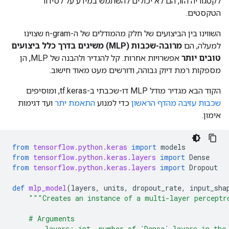
לקטגוריה הזו, הם לא יכולים להשתמש במידע על לסידור
הטקסטים.
השווינו בין הביצועים של חלק מהמודלים של ה-n-gram שצוינו
למעלה, הם
מרובה-שכבות (MLP) משיגים בדרך כלל ביצועים
טובים יותר
אפשרויות אחרות. קל להגדיר ולהבנה של MLP, הן
מספקות רמת דיוק גבוהה, ודורשים מעט מאוד חישוב.
הקוד הבא מגדיר מודל MLP דו-שכבתי ב-tf.keras, ומוסיפים
שכבות עזיבה מהדף הראשון
כדי למנוע
התאמת יתר
ועד דגימות
אימון.
from
tensorflow.python.keras
import
models
from
tensorflow.python.keras.layers
import
Dense
from
tensorflow.python.keras.layers
import
Dropout
def
mlp_model
(
layers
,
units
,
dropout_rate
,
input_sha
"""Creates an instance of a multi-layer perceptr
    # Arguments
        layers: int, number of `Dense` layers in the