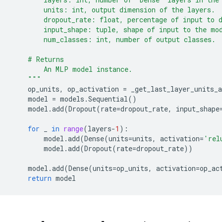
        units: int, output dimension of the layers.
        dropout_rate: float, percentage of input to 
        input_shape: tuple, shape of input to the mo
        num_classes: int, number of output classes.
    # Returns
        An MLP model instance.
    """
op_units
,
op_activation
=
_get_last_layer_units_a
model
=
models
.
Sequential
()
model
.
add
(
Dropout
(
rate
=
dropout_rate
,
input_shape
for
_
in
range
(
layers
-
1
):
model
.
add
(
Dense
(
units
=
units
,
activation
=
'rel
model
.
add
(
Dropout
(
rate
=
dropout_rate
))
model
.
add
(
Dense
(
units
=
op_units
,
activation
=
op_ac
return
model