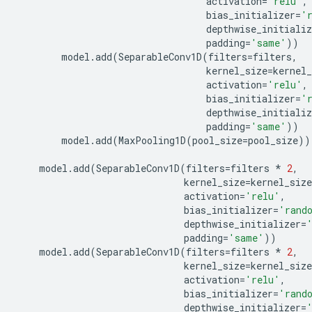
activation
=
'relu'
,
bias_initializer
=
'
depthwise_initializ
padding
=
'same'
))
model
.
add
(
SeparableConv1D
(
filters
=
filters
,
kernel_size
=
kernel_
activation
=
'relu'
,
bias_initializer
=
'
depthwise_initializ
padding
=
'same'
))
model
.
add
(
MaxPooling1D
(
pool_size
=
pool_size
))
model
.
add
(
SeparableConv1D
(
filters
=
filters
*
2
,
kernel_size
=
kernel_size
activation
=
'relu'
,
bias_initializer
=
'rand
depthwise_initializer
=
padding
=
'same'
))
model
.
add
(
SeparableConv1D
(
filters
=
filters
*
2
,
kernel_size
=
kernel_size
activation
=
'relu'
,
bias_initializer
=
'rand
depthwise_initializer
=