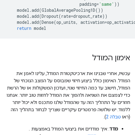
padding
=
'same'
))
model
.
add
(
GlobalAveragePooling1D
())
model
.
add
(
Dropout
(
rate
=
dropout_rate
))
model
.
add
(
Dense
(
op_units
,
activation
=
op_activati
return
model
אימון המודל
עכשיו, אחרי שבנינו את ארכיטקטורת המודל, עלינו לאמן את
המודל. האימון כולל ביצוע חיזוי שמבוסס על המצב הנוכחי של
המודל, חישוב עד כמה החיזוי שגוי, ועדכון המשקולות או של הרשת
כדי לצמצם את השגיאה ולהפוך את המודל לחזות טוב יותר. אנחנו
חוזרים על התהליך הזה עד שהמודל שלנו מתכנס ולא יכול יותר
ללמוד. יש שלושה פרמטרים עיקריים שצריך לבחור בתהליך הזה
(ראו
טבלה 2
).
מדד
: איך מודדים את ביצועי המודל באמצעות
.