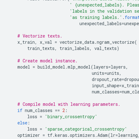
' {unexpected_labels}. Plea
'labels in the validation s
'as training labels.'
.
forma
unexpected_labels
=
unexpe
# Vectorize texts.
x_train
,
x_val
=
vectorize_data
.
ngram_vectorize
(
train_texts
,
train_labels
,
val_texts
)
# Create model instance.
model
=
build_model
.
mlp_model
(
layers
=
layers
,
units
=
units
,
dropout_rate
=
dropou
input_shape
=
x_train
num_classes
=
num_cl
# Compile model with learning parameters.
if
num_classes
==
2
:
loss
=
'binary_crossentropy'
else
:
loss
=
'sparse_categorical_crossentropy'
optimizer
=
tf
.
keras
.
optimizers
.
Adam
(
lr
=
learning