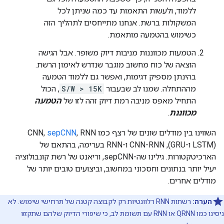
ללמוד, ולעשות התאמות עד כמה שניתן לכל
המשקולות ברשת. אנחנו מתייחסים לתהליך הזה
כשימוש בהטמעה מותאמת.
הטמעות מכווננות מניבות דיוק משופר. אבל הגישה
הוצאה של כוח מחשוב מוגבר שנדרש לאימון הרשת.
בהינתן מספיק דגימות, ואפשר גם ללמוד הטמעה
מההתחלה. שמנו לב שבעבור
S/W > 15K
, הכול
התחיל מאפס מניבה רמת דיוק זהה לזו של
הטמעה
מכווננת
.
השווינו בין מודלים שונים של רצף כמו CNN,
, RNN
sepCNN
(LSTM ו-GRU), CNN-RNN ו-RNN בערימה, בהתאם של
הארכיטקטורות. גילינו שה-sepCNN, וריאנט של רשת קונבולוציה
יעיל יותר בנתונים וחסכוני במחשוב, וביצועים טובים יותר של
מודלים אחרים.
הערה:
רשתות RNN רלוונטיות רק לקבוצה קטנה של תרחישי שימוש. לא
ניסינו כמו QRNN או RNN עם תשומת לב, כי שיפורי הדיוק שלהם שתקזזו