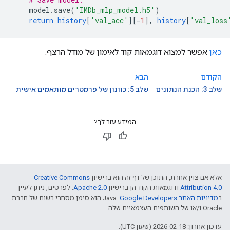
model
.
save
(
'IMDb_mlp_model.h5'
)
return
history
[
'val_acc'
][
-
1
]
,
history
[
'val_loss
כאן
אפשר למצוא דוגמאות קוד לאימון של מודל הרצף.
הקודם
הבא
שלב 3: הכנת הנתונים
שלב 5: כוונון של פרמטרים מותאמים אישית
המידע עזר לך?
אלא אם צוין אחרת, התוכן של דף זה הוא ברישיון
Creative Commons
Attribution 4.0
ודוגמאות הקוד הן ברישיון
Apache 2.0
. לפרטים, ניתן לעיין
ב
מדיניות האתר Google Developers‏
.‏ Java הוא סימן מסחרי רשום של חברת
Oracle ו/או של השותפים העצמאיים שלה.
עדכון אחרון: 2026-02-18 (שעון UTC).