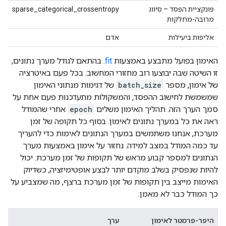
פונקציית הפסד – סיווג
sparse_categorical_crossentropy
מרובה-מחלקות
אליפות ביעילות
אדם
האימון בפועל מתבצע באמצעות
fit
. בהתאם לגודל מערך נתונים,
זו השיטה שבה יבוצעו רוב מחזורי המחשוב. בכל פעם באיטרציה
של אימון, מספר
batch_size
של דגימות מנתוני האימון
שמשמשת לחישוב ההפסד, והמשקולות מתעדכנות פעם אחת על
סמך הערך הזה. תהליך האימון משלים
epoch
אחרי שהמודל
ראה את כל במערך נתונים לאימון. בסוף כל תקופה של זמן
מערכת, אנחנו משתמשים במערך הנתונים לאימות כדי להעריך
עד כמה המודל במצב למידה. נחזור על אימון באמצעות מערך
הנתונים למספר קבוע מראש של תקופות של זמן מערכת. יכול
להיות שנפסיק בשלב מוקדם יותר לבצע אופטימיזציה, כשדיוק
האימות מייצב בין תקופות של זמן מערכת ברצף, מה שמצביע על
כך המודל כבר לא מאמן.
היפר-פרמטר לאימון
ערך