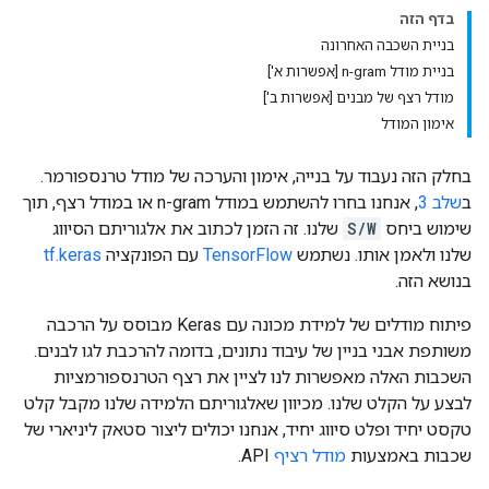
בדף הזה
בניית השכבה האחרונה
בניית מודל n-gram [אפשרות א']
מודל רצף של מבנים [אפשרות ב']
אימון המודל
בחלק הזה נעבוד על בנייה, אימון והערכה של מודל טרנספורמר.
ב
שלב 3
, אנחנו בחרו להשתמש במודל n-gram או במודל רצף, תוך
שימוש ביחס
S/W
שלנו. זה הזמן לכתוב את אלגוריתם הסיווג
שלנו ולאמן אותו. נשתמש
TensorFlow
עם הפונקציה
tf.keras
בנושא הזה.
פיתוח מודלים של למידת מכונה עם Keras מבוסס על הרכבה
משותפת אבני בניין של עיבוד נתונים, בדומה להרכבת לגו לבנים.
השכבות האלה מאפשרות לנו לציין את רצף הטרנספורמציות
לבצע על הקלט שלנו. מכיוון שאלגוריתם הלמידה שלנו מקבל קלט
טקסט יחיד ופלט סיווג יחיד, אנחנו יכולים ליצור סטאק ליניארי של
שכבות באמצעות
מודל רציף
API.