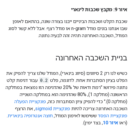
איור 9: מקבץ שכבות לינארי
שכבת הקלט ושכבות הביניים ייבנו בצורה שונה, בהתאם לאופן
שבו אנחנו בונים מודל n-gram או מודל רצף. אבל ללא קשר לסוג
המודל, השכבה האחרונה תהיה זהה לבעיה נתונה.
בניית השכבה האחרונה
כשיש לנו רק 2 סיווגים (סיווג בינארי), המודל שלנו צריך להפיק את
הפלט בציון הסתברות אחת. לדוגמה, פלט
0.2
עבור דגימת קלט
נתונה פירושו "רמת ודאות של 20% שהדגימה הזו נמצאת במחלקה
הראשונה (מחלקה 1), 80% שהדגימה הוא במחלקה השנייה
(מחלקה 0)." כדי להפיק ציון הסתברות כזה,
פונקציית הפעלה
השכבה האחרונה צריכה להיות
פונקציית sigmoid
, את הרצף
פונקציית הפסד
ששימשו לאימון המודל,
חוצה אנטרופיה בינארית
.
(ראו
איור 10
, בצד ימין).