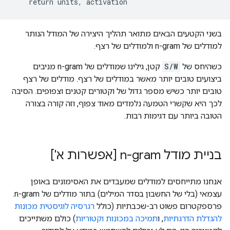
בשני הקטעים הבאים מתואר תהליך היצירה של המודל הנותר
למודלים של n-gram ולמודלים של רצף.
כשהיחס של
S/W
קטן, גילינו שמודלים של n-gram מניבים
ביצועים טובים יותר מאשר במודלים של רצף. מודלים של רצף
טובים יותר כשיש מספר גדול של וקטורים קטנים וצפופים. הסיבה
לכך היא שקשרי הטמעה נלמדים מאוד צפוף, וזה קורה בצורה
הטובה ביותר עם דגימות רבות.
בניית מודל n-gram [אפשרות א']
אנחנו מתייחסים למודלים שמעבדים את האסימונים באופן
עצמאי (בלי של החשבון בסדר המילים) בתור מודלים של n-gram.
פרספקטרום פשוט רב-שכבתיות (כולל
רגרסיה לוגיסטית
מכונות
להגדלת הדרגתיות
, ו
תמיכה במכונות וקטוריות
) כולם משתייכים