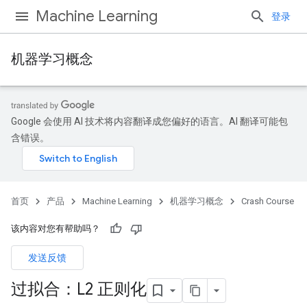
Machine Learning
登录
机器学习概念
Google 会使用 AI 技术将内容翻译成您偏好的语言。AI 翻译可能包
含错误。
首页
产品
Machine Learning
机器学习概念
Crash Course
该内容对您有帮助吗？
发送反馈
过拟合：L2 正则化