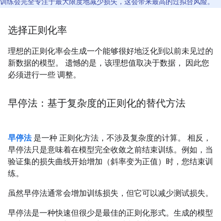
训练会完全专注于最大限度地减少损失，这会带来最高的过拟合风险。
选择正则化率
理想的正则化率会生成一个能够很好地泛化到以前未见过的
新数据的模型。 遗憾的是，该理想值取决于数据， 因此您
必须进行一些 调整。
早停法：基于复杂度的正则化的替代方法
早停法
是一种 正则化方法，不涉及复杂度的计算。 相反，
早停法只是意味着在模型完全收敛之前结束训练。例如，当
验证集的损失曲线开始增加（斜率变为正值）时，您结束训
练。
虽然早停法通常会增加训练损失，但它可以减少测试损失。
早停法是一种快速但很少是最佳的正则化形式。生成的模型