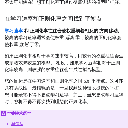
不太可能像在理想正则化率下经过彻底训练的模型那样好。
在学习速率和正则化率之间找到平衡点
学习速率
和 正则化率往往会使权重朝着相反的 方向移动。
较高的学习速率通常会使权重
远离
零；较高的正则化率会
使权重
接近
于零。
如果正则化率相对于学习速率较高，则较弱的权重往往会生
成预测效果较差的模型。 相反，如果学习速率相对于正则
化率较高，则较强的权重往往会生成过拟合模型。
您的目标是在学习速率和正则化率之间找到平衡点。这可能
具有挑战性。最糟糕的是，一旦找到这种难以捉摸的平衡，
您可能最终不得不更改学习速率。并且，当您更改学习速率
时，您将不得不再次找到理想的正则化率。
**关键术语**
：
早停法