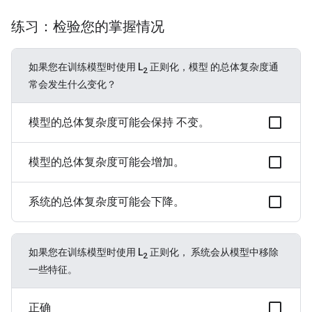
练习：检验您的掌握情况
如果您在训练模型时使用 L
正则化，模型 的总体复杂度通
2
常会发生什么变化？
模型的总体复杂度可能会保持 不变。
模型的总体复杂度可能会增加。
系统的总体复杂度可能会下降。
如果您在训练模型时使用 L
正则化， 系统会从模型中移除
2
一些特征。
正确