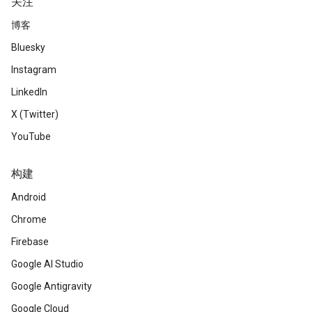
关注
博客
Bluesky
Instagram
LinkedIn
X (Twitter)
YouTube
构建
Android
Chrome
Firebase
Google AI Studio
Google Antigravity
Google Cloud