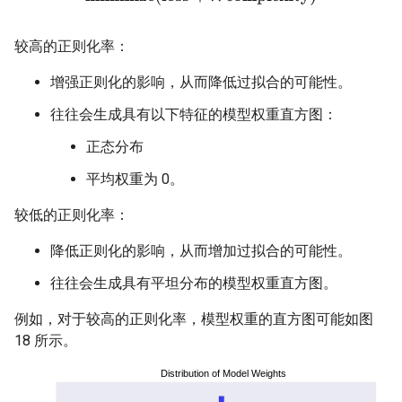
较高的正则化率：
增强正则化的影响，从而降低过拟合的可能性。
往往会生成具有以下特征的模型权重直方图：
正态分布
平均权重为 0。
较低的正则化率：
降低正则化的影响，从而增加过拟合的可能性。
往往会生成具有平坦分布的模型权重直方图。
例如，对于较高的正则化率，模型权重的直方图可能如图
18 所示。