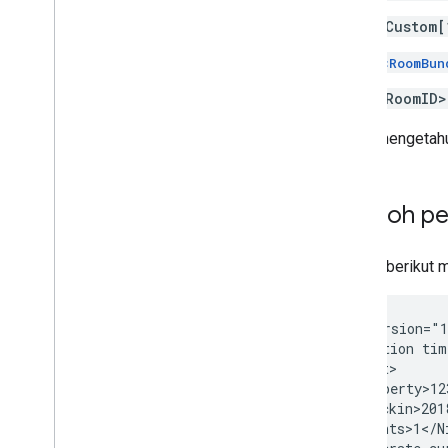
<Custom[
<RoomBun
<RoomID>
Untuk mengetahu
Contoh pe
Contoh berikut 
<?xml
version="
<Transaction
tim