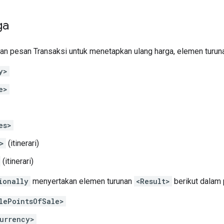
ga
n pesan Transaksi untuk menetapkan ulang harga, elemen turu
y>
e>
es>
>
(itinerari)
(itinerari)
ionally
menyertakan elemen turunan
<Result>
berikut dalam 
lePointsOfSale>
urrency>