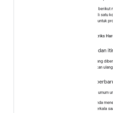
Matriks berikut 
mewakili satu ko
Google untuk pro
Matriks Ha
Hotel dan it
Hotel yang diber
ditetapkan ulan
Memperbaru
Proses umum unt
Anda menen
berkala sa