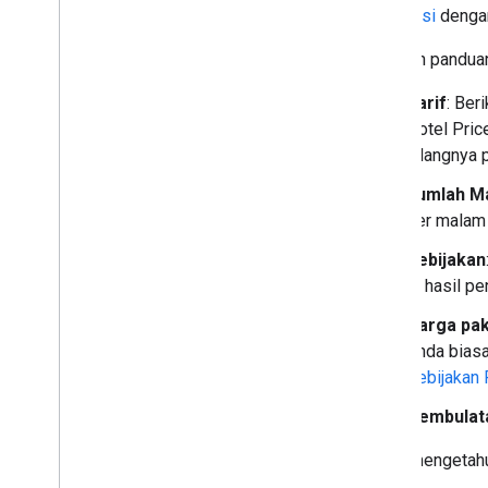
Transaksi
denga
Gunakan panduan
Tarif
: Ber
Hotel Pric
hilangnya
Jumlah M
per malam 
Kebijakan
di hasil p
Harga pak
Anda biasa
Kebijakan 
Pembulat
Untuk mengetahui