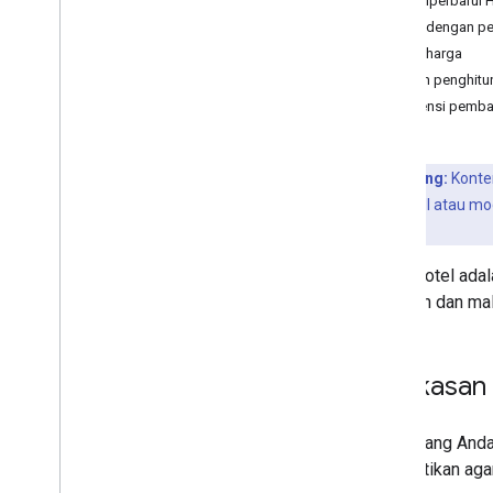
Memperbarui 
Ketersediaan
,
Tarif
,
dan Inventaris
Harga dengan pe
(ARI)
Pesan harga
Ringkasan ARI (Mode pengiriman
Contoh penghitu
push)
Frekuensi pemba
Pesan Transaksi (Data Properti)
Beri Rating Pesan
Pesan Inventaris
Poin Penting:
Konten
Pesan Ketersediaan
pengiriman Pull atau m
Pesan Pajak dan Biaya
Ringkasan ARI
.
Pesan Promosi
Glosarium ARI
Harga hotel adal
check-in dan ma
Mode pengiriman pull untuk
Transaksi
Ringkasan (Mode pengiriman pull)
Ringkasan
Pesan Transaksi
Menambahkan dan Memperbarui
Inventaris
Harga yang Anda 
Menghapus Inventaris
memastikan agar 
Menggunakan Paket Kamar