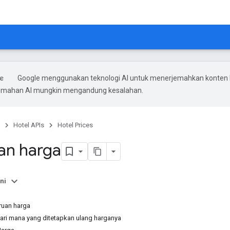
Google menggunakan teknologi AI untuk menerjemahkan konten
rjemahan AI mungkin mengandung kesalahan.
Hotel APIs
Hotel Prices
an harga
ni
uan harga
erari mana yang ditetapkan ulang harganya