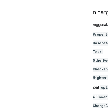
Pesan har
Saat menggunaka
<Propert
<Baserat
<Tax>
<OtherFe
<Checkin
<Nights>
Anda dapat
opt
<Allowab
<ChargeC