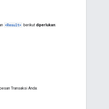
nan
<Result>
berikut
diperlukan
:
pesan Transaksi Anda: