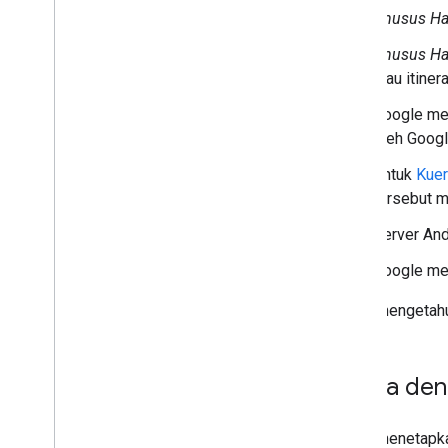
Khusus Ha
Khusus Ha
atau itine
Google me
oleh Googl
Untuk
Kuer
tersebut m
Server An
Google mem
Untuk mengetahu
Harga den
Untuk menetapkan