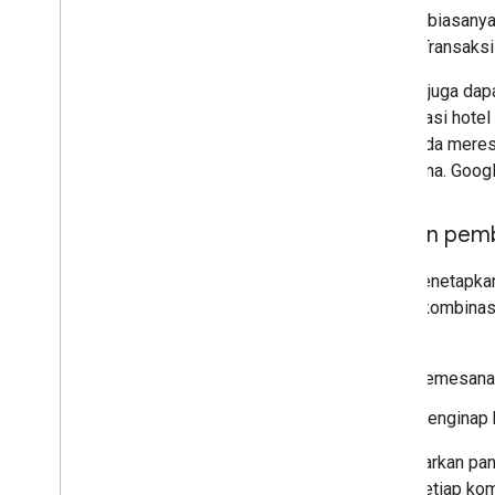
Google biasanya
Tarif Bersyarat
pesan Transaksi
Tarif Khusus
Pesan Error Aturan Tarif
Google juga dapa
Pesan Kueri & Petunjuk
kombinasi hotel 
Pesan Error Status Feed
Jika Anda meresp
pengguna. Googl
Laman Landas
Ringkasan
Ukuran pem
Sintaksis File Halaman Landing
Aturan Pencocokan Halaman Landing
Saat menetapkan
Menggunakan Variabel dan Ketentuan
setiap kombinasi
Menggunakan Pelacakan
berikut:
Bidding (Iklan Hotel)
Pemesanan
Mengirimkan Bid
Menginap 
Menetapkan Batas Pengeluaran
Berdasarkan pan
untuk setiap kom