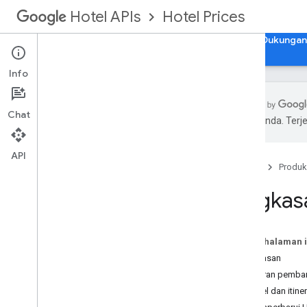
Hotel Prices
Hotel APIs
Panduan
Referensi API
Referensi XML
Dukungan
Info
Chat
pilihan Anda. Te
Ringkasan
API
Beranda
Produk
Penyiapan dan Konfigurasi
Ringkasan Integrasi
Ringkas
Mode Pengiriman Harga
Skema
Poin loyalitas
Pada halaman i
Ringkasan
Daftar Hotel
Ukuran pembar
Menyiapkan Daftar Hotel di XML
Hotel dan itin