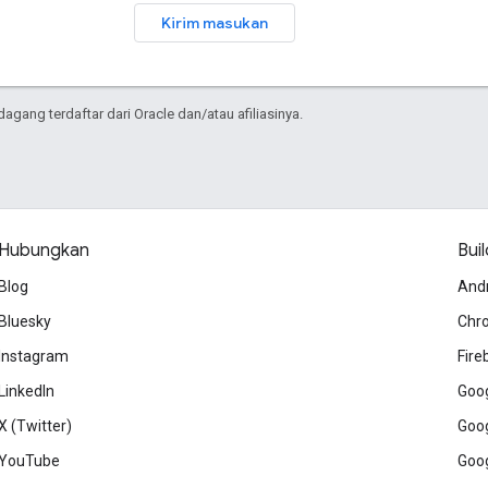
Kirim masukan
ang terdaftar dari Oracle dan/atau afiliasinya.
Hubungkan
Buil
Blog
And
Bluesky
Chr
Instagram
Fire
LinkedIn
Goog
X (Twitter)
Goog
YouTube
Goog