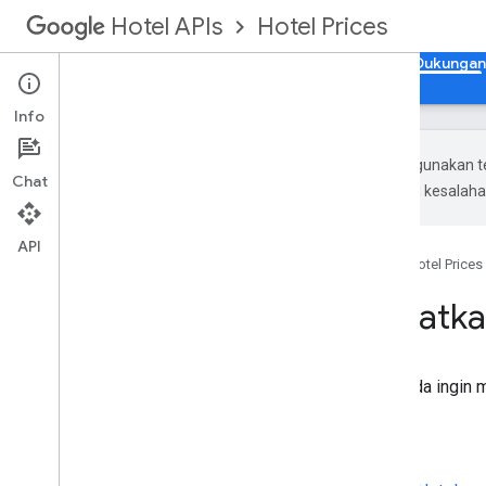
Hotel Prices
Hotel APIs
Panduan
Referensi API
Referensi XML
Dukungan
Info
Google menggunakan te
Chat
Terjemahan AI mungkin mengandung kesalaha
API
Beranda
Produk
Hotel APIs
Hotel Prices
Dimana mendapatka
Referensi berikut tersedia jika Anda ingin m
Pusat Bantuan