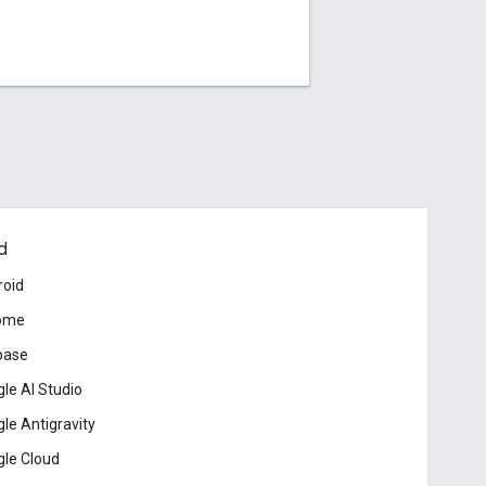
d
roid
ome
base
le AI Studio
le Antigravity
le Cloud