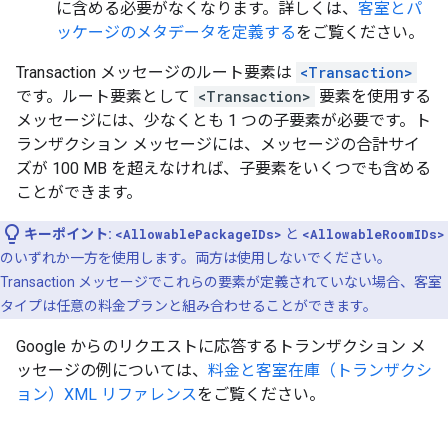
に含める必要がなくなります。詳しくは、
客室とパ
ッケージのメタデータを定義する
をご覧ください。
Transaction メッセージのルート要素は
<Transaction>
です。ルート要素として
<Transaction>
要素を使用する
メッセージには、少なくとも 1 つの子要素が必要です。ト
ランザクション メッセージには、メッセージの合計サイ
ズが 100 MB を超えなければ、子要素をいくつでも含める
ことができます。
キーポイント:
<AllowablePackageIDs>
と
<AllowableRoomIDs>
のいずれか一方を使用します。両方は使用しないでください。
Transaction メッセージでこれらの要素が定義されていない場合、客室
タイプは任意の料金プランと組み合わせることができます。
Google からのリクエストに応答するトランザクション メ
ッセージの例については、
料金と客室在庫（トランザクシ
ョン）XML リファレンス
をご覧ください。