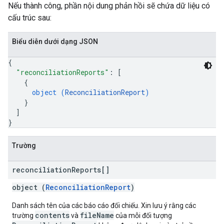
Nếu thành công, phần nội dung phản hồi sẽ chứa dữ liệu có
cấu trúc sau:
Biểu diễn dưới dạng JSON
{
"reconciliationReports"
: 
[
{
object (
ReconciliationReport
)
}
]
}
Trường
reconciliation
Reports[]
object (
ReconciliationReport
)
Danh sách tên của các báo cáo đối chiếu. Xin lưu ý rằng các
contents
fileName
trường
và
của mỗi đối tượng