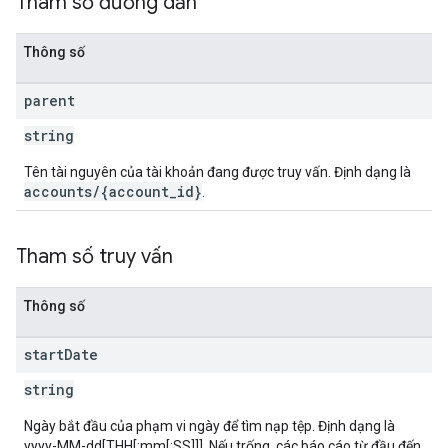
Tham số đường dẫn
Thông số
parent
string
Tên tài nguyên của tài khoản đang được truy vấn. Định dạng là
accounts/{account_id}
.
Tham số truy vấn
Thông số
start
Date
string
Ngày bắt đầu của phạm vi ngày để tìm nạp tệp. Định dạng là
yyyy-MM-dd[THH[:mm[:SS]]]. Nếu trống, các báo cáo từ đầu đến