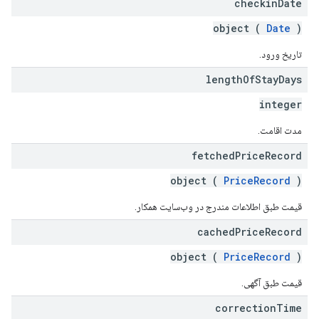
checkin
Date
object (
Date
)
تاریخ ورود.
length
Of
Stay
Days
integer
مدت اقامت.
fetched
Price
Record
object (
PriceRecord
)
قیمت طبق اطلاعات مندرج در وب‌سایت همکار.
cached
Price
Record
object (
PriceRecord
)
قیمت طبق آگهی.
correction
Time