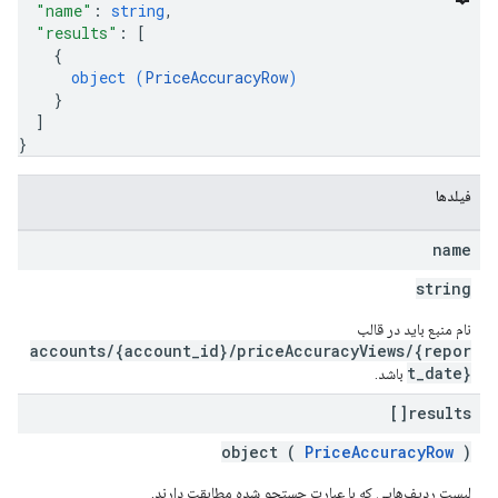
"name"
: 
string
,
"results"
: 
[
{
object (
PriceAccuracyRow
)
}
]
}
فیلدها
name
string
نام منبع باید در قالب
accounts/{account_id}/priceAccuracyViews/{repor
t_date}
باشد.
results[]
object (
PriceAccuracyRow
)
لیست ردیف‌هایی که با عبارت جستجو شده مطابقت دارند.