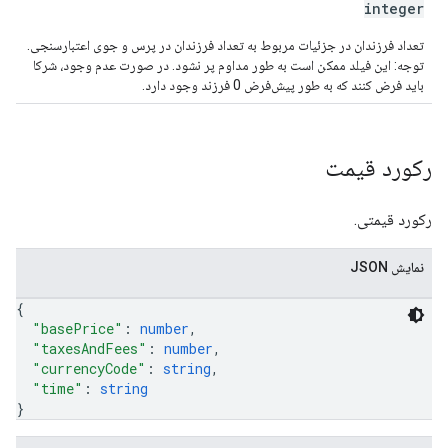
integer
تعداد فرزندان در جزئیات مربوط به تعداد فرزندان در پرس و جوی اعتبارسنجی.
توجه: این فیلد ممکن است به طور مداوم پر نشود. در صورت عدم وجود، شرکا
باید فرض کنند که به طور پیش‌فرض 0 فرزند وجود دارد.
رکورد قیمت
رکورد قیمتی.
نمایش JSON
{
"basePrice"
: 
number
,
"taxesAndFees"
: 
number
,
"currencyCode"
: 
string
,
"time"
: 
string
}