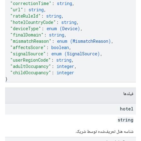
"correctionTime"
: 
string
,
"url"
: 
string
,
"rateRuleId"
: 
string
,
"hotelCountryCode"
: 
string
,
"deviceType"
: 
enum (
Device
)
,
"finalDomain"
: 
string
,
"mismatchReason"
: 
enum (
MismatchReason
)
,
"affectsScore"
: 
boolean
,
"signalSource"
: 
enum (
SignalSource
)
,
"userRegionCode"
: 
string
,
"adultOccupancy"
: 
integer
,
"childOccupancy"
: 
integer
}
فیلدها
hotel
string
شناسه هتل تعریف‌شده توسط شریک.