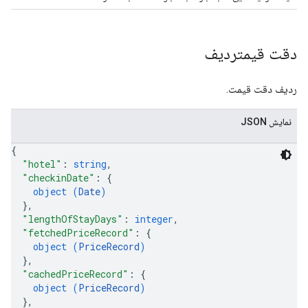
دقت قیمتردیف
ردیف دقت قیمت.
نمایش JSON
{
"hotel"
: 
string
,
"checkinDate"
: 
{
object (
Date
)
}
,
"lengthOfStayDays"
: 
integer
,
"fetchedPriceRecord"
: 
{
object (
PriceRecord
)
}
,
"cachedPriceRecord"
: 
{
object (
PriceRecord
)
}
,