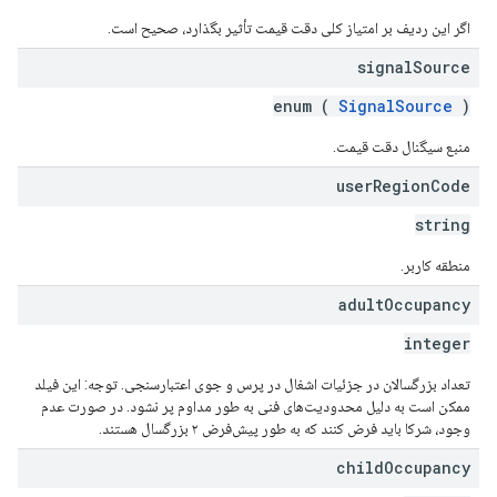
اگر این ردیف بر امتیاز کلی دقت قیمت تأثیر بگذارد، صحیح است.
signal
Source
enum (
SignalSource
)
منبع سیگنال دقت قیمت.
user
Region
Code
string
منطقه کاربر.
adult
Occupancy
integer
تعداد بزرگسالان در جزئیات اشغال در پرس و جوی اعتبارسنجی. توجه: این فیلد
ممکن است به دلیل محدودیت‌های فنی به طور مداوم پر نشود. در صورت عدم
وجود، شرکا باید فرض کنند که به طور پیش‌فرض ۲ بزرگسال هستند.
child
Occupancy