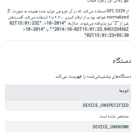
مهر زمانی این رکورد قیمت.
از RFC 3339 استفاده می‌کند، که در آن خروجی تولید شده همیشه به صورت Z-
normalized خواهد بود و از ارقام کسری ۰، ۳، ۶ یا ۹ استفاده می‌کند. آفست‌های
"2014-10-02T15:01:23Z"
غیر از "Z" نیز پذیرفته می‌شوند. مثال‌ها:
،
"2014-10-
"2014-10-02T15:01:23.045123456Z"
یا
02T15:01:23+05:30"
.
دستگاه
دستگاه‌های پشتیبانی‌شده را فهرست می‌کند.
انوم‌ها
DEVICE
_
UNSPECIFIED
مشخص نشده است.
DEVICE
_
UNKNOWN