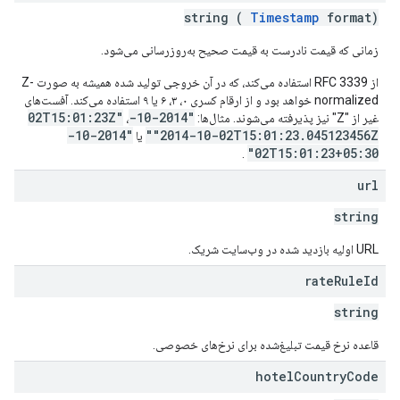
string (
Timestamp
format)
زمانی که قیمت نادرست به قیمت صحیح به‌روزرسانی می‌شود.
از RFC 3339 استفاده می‌کند، که در آن خروجی تولید شده همیشه به صورت Z-
normalized خواهد بود و از ارقام کسری ۰، ۳، ۶ یا ۹ استفاده می‌کند. آفست‌های
"2014-10-02T15:01:23Z"
غیر از "Z" نیز پذیرفته می‌شوند. مثال‌ها:
،
"2014-10-
"2014-10-02T15:01:23.045123456Z"
یا
02T15:01:23+05:30"
.
url
string
URL اولیه بازدید شده در وب‌سایت شریک.
rate
Rule
Id
string
قاعده نرخ قیمت تبلیغ‌شده برای نرخ‌های خصوصی.
hotel
Country
Code