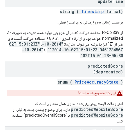
update
Time
string (
Timestamp
format)
برچسب زمانی به‌روزرسانی برای امتیاز فعلی.
از RFC 3339 استفاده می‌کند، که در آن خروجی تولید شده همیشه به صورت Z-
normalized خواهد بود و از ارقام کسری ۰، ۳، ۶ یا ۹ استفاده می‌کند. آفست‌های
"2014-10-02T15:01:23Z"
غیر از "Z" نیز پذیرفته می‌شوند. مثال‌ها:
،
"2014-10-
"2014-10-02T15:01:23.045123456Z"
یا
02T15:01:23+05:30"
.
predicted
Score
(deprecated)
enum (
PriceAccuracyState
)
این کالا منسوخ شده است!
امتیاز دقت قیمت پیش‌بینی‌شده. حاوی همان مقداری است که
predictedWebsiteScore
دارد. برای وضوح بیشتر، بسته به نیاز، از
predictedWebsiteScore
یا 'predictedOverallScore' استفاده
کنید.