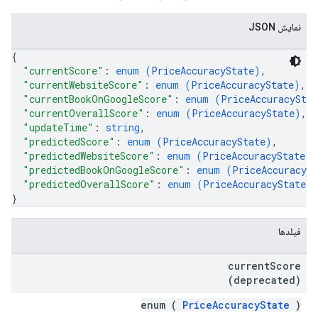
نمایش JSON
{
"currentScore"
: 
enum (
PriceAccuracyState
)
,
"currentWebsiteScore"
: 
enum (
PriceAccuracyState
)
,
"currentBookOnGoogleScore"
: 
enum (
PriceAccuracyStat
"currentOverallScore"
: 
enum (
PriceAccuracyState
)
,
"updateTime"
: 
string
,
"predictedScore"
: 
enum (
PriceAccuracyState
)
,
"predictedWebsiteScore"
: 
enum (
PriceAccuracyState
)
,
"predictedBookOnGoogleScore"
: 
enum (
PriceAccuracySt
"predictedOverallScore"
: 
enum (
PriceAccuracyState
)
}
فیلدها
current
Score
(deprecated)
enum (
PriceAccuracyState
)