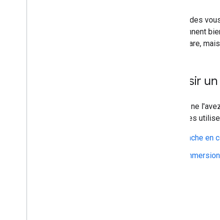
Commencer
Ces guides vous
Démarrage rapide
fonctionnent bie
Démarrage de Glassware
Glassware, mais
Autorisations système
Authentification
Choisir u
Interface utilisateur
Synchronisation des notifications
Cartes en direct
Si vous ne l'ave
Immersion
quand les utilise
Conception de cartes
Tâche en c
Barre de défilement des cartes
Curseur
Immersion
Entrées et capteurs
Saisie vocale
Gestes tactiles
Emplacement et capteurs