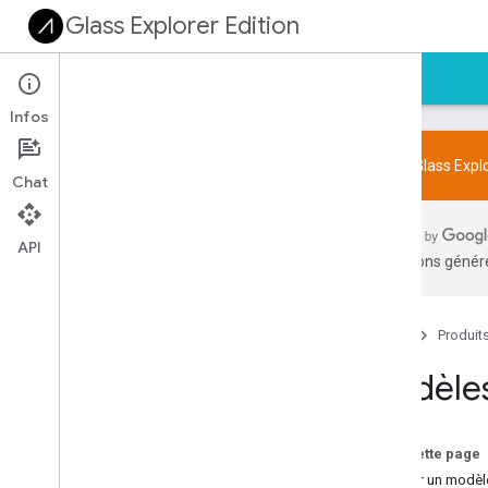
Glass Explorer Edition
Accueil
Guides
Référence
Exemples
Infos
Le SDK Glass Expl
Chat
Design
Principes
API
traductions généré
Interface utilisateur
Patterns
Style
Accueil
Produit
Concepteur de flux de verrerie
Modèle
Modèles de développement
Tâche en cours
Sur cette page
Immersion
Choisir un modèl