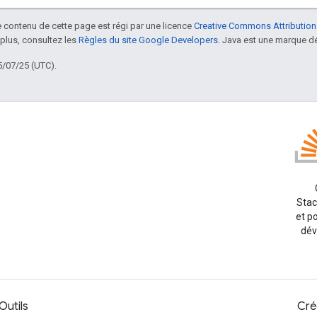
le contenu de cette page est régi par une licence
Creative Commons Attribution
 plus, consultez les
Règles du site Google Developers
. Java est une marque dé
5/07/25 (UTC).
Stac
et p
dév
Outils
Cré