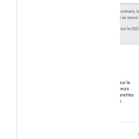
Appareil photo
Sauf indication contraire, 
Répartition
Apache 2.0
. Pour en savoir
Checklist Glassware
Dernière mise à jour le 202
Mise à jour de Glassware
Liste de contrôle des commandes
vocales
Informations relatives aux marques
Bonnes pratiques
Glass Enterprise Edition
Vidéos
Regardez des vidéos sur la
façon dont les utilisateurs
interagissent avec les lunettes
Glass au quotidien.
Infos produits