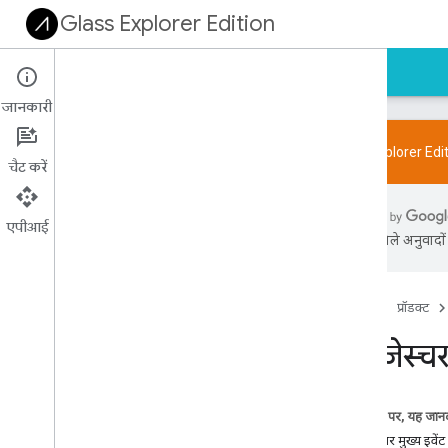
Glass Explorer Edition
होम पेज
गाइड
रेफ़रंस
सैंपल
जानकारी
Glass Explorer Editi
चैट करें
डिज़ाइन
सिद्धांत
एपीआई
एआई से मिले अनुवादों म
यूज़र इंटरफ़ेस
पैटर्न
स्टाइल
होम पेज
प्रॉडक्ट
ग्लासवेयर फ़्लो डिज़ाइनर
टच जेस्च
डेवलपमेंट पैटर्न
जारी टास्क
इस पेज पर, यह जानक
इमर्सन
डी-पैड पर मुख्य इवें