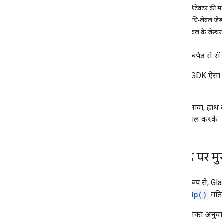
जेस्चर डिटेक्टर की 
शुरू करें
गतिविधि-लेवल जेस
क्विक स्टार्ट
व्यू-लेवल के जेस्
शुरुआती ग्लासवेयर
सिस्टम की अनुमतियां
Glass टचपैड से रॉ 
प्रमाणीकरण
हालांकि, GDK ऐसा ज
यूज़र इंटरफ़ेस
मिलती है.
सूचना सिंक
लाइव कार्ड
इसके अलावा, हाथ के
इमर्सन
का इस्तेमाल करके
कार्ड डिज़ाइन
कार्ड स्क्रोलर
स्लाइडर
डी-पैड पर म
इनपुट और सेंसर
डिफ़ॉल्ट रूप से, Gl
बोलकर फ़ोन को निर्देश
onKeyUp()
गतिव
टच जेस्चर
जगह और सेंसर
इसका अनुव