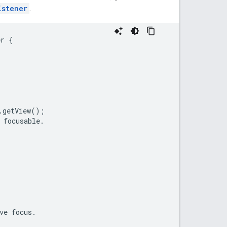
istener
.
er
{
.
getView
();
focusable
.
ve
focus
.