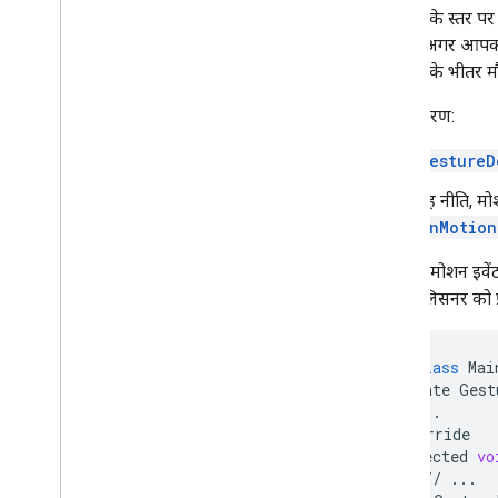
गतिविधि के स्तर प
के लिए, अगर आपको 
गतिविधि के भीतर मौ
यह उदाहरण:
GestureD
यह नीति, मोश
onMotion
जब कोई मोशन इवेंट 
से, सही लिसनर को प
public
class
Mai
private
Gest
//
...
@
Override
protected
vo
//
...