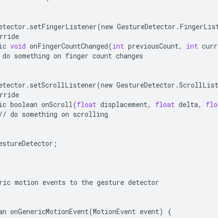
etector
.
setFingerListener
(
new
GestureDetector
.
FingerLis
rride
ic
void
onFingerCountChanged
(
int
previousCount
,
int
curr
do
something
on
finger
count
changes
etector
.
setScrollListener
(
new
GestureDetector
.
ScrollLis
rride
ic
boolean
onScroll
(
float
displacement
,
float
delta
,
flo
//
do
something
on
scrolling
estureDetector
;
ric
motion
events
to
the
gesture
detector
an
onGenericMotionEvent
(
MotionEvent
event
)
{