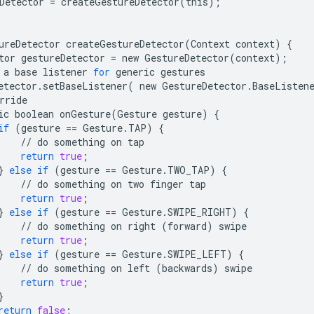
Detector
=
createGestureDetector
(
this
);
ureDetector
createGestureDetector
(
Context
context
)
{
tor
gestureDetector
=
new
GestureDetector
(
context
);
a
base
listener
for
generic
gestures
etector
.
setBaseListener
(
new
GestureDetector
.
BaseListen
rride
ic
boolean
onGesture
(
Gesture
gesture
)
{
if
(
gesture
==
Gesture
.
TAP
)
{
//
do
something
on
tap
return
true
;
}
else
if
(
gesture
==
Gesture
.
TWO_TAP
)
{
//
do
something
on
two
finger
tap
return
true
;
}
else
if
(
gesture
==
Gesture
.
SWIPE_RIGHT
)
{
//
do
something
on
right
(
forward
)
swipe
return
true
;
}
else
if
(
gesture
==
Gesture
.
SWIPE_LEFT
)
{
//
do
something
on
left
(
backwards
)
swipe
return
true
;
}
return
false
;