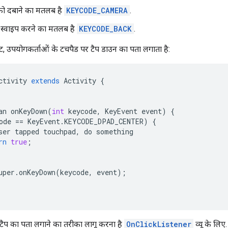
को दबाने का मतलब है
KEYCODE_CAMERA
.
 स्वाइप करने का मतलब है
KEYCODE_BACK
.
पेट, उपयोगकर्ताओं के टचपैड पर टैप डाउन का पता लगाता है:
ctivity
extends
Activity
{
an
onKeyDown
(
int
keycode
,
KeyEvent
event
)
{
ode
==
KeyEvent
.
KEYCODE_DPAD_CENTER
)
{
ser
tapped
touchpad
,
do
something
rn
true
;
uper
.
onKeyDown
(
keycode
,
event
);
ैप का पता लगाने का तरीका लागू करना है
OnClickListener
व्यू के लिए