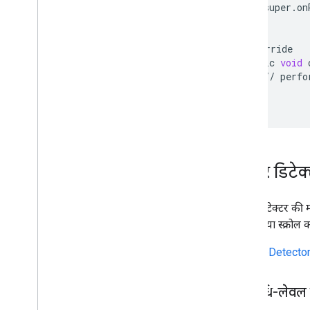
super
.
on
}
@
Override
public
void
//
perfo
}
}
जेस्चर डिटे
जेस्चर डिटेक्टर की
उंगलियों या स्क्रोल 
GestureDetecto
गतिविधि-लेवल 