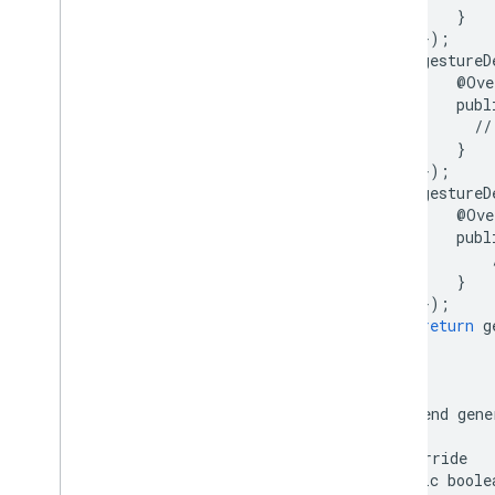
}
});
gestureD
@
Ove
publ
//
}
});
gestureD
@
Ove
publ
}
});
return
g
}
/*
*
Send
gene
*/
@
Override
public
boole