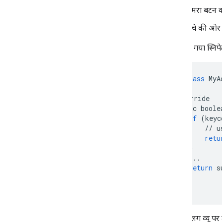
कैमरा
कैमरा बटन 
कॉन्टेंट डिस्ट्रिब्यूट करने का अधिकार
नीचे की ओर
Glassware चेकलिस्ट
नीचे दिया गया स्नि
Glassware अपडेट
बोलकर दिए जाने वाले निर्देशों की चेकलिस्ट
ब्रैंडिंग के दिशा-निर्देश
public
class
MyA
सबसे अच्छे तरीके
...
Glass Enterprise का वर्शन
@
Override
public
boole
if
(
keyc
//
u
retu
}
...
return
s
}
}
अलग-अलग व्यू पर ट