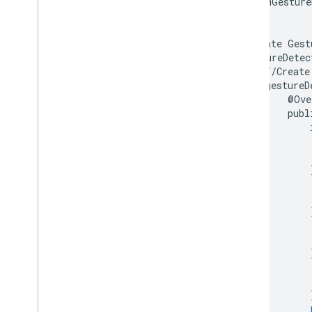
mGesture
}
private
Gest
GestureDetec
//
Create
gestureD
@
Ove
publ