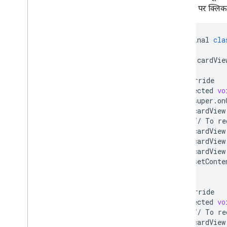
वाले बटन पर क्लिक क
public
final
cla
View
cardVie
@
Override
protected
vo
super
.
on
cardView
//
To
re
cardView
cardView
cardView
setConte
}
@
Override
protected
vo
//
To
re
cardView