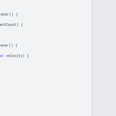
tener
()
{
entCount
)
{
tener
()
{
at
velocity
)
{