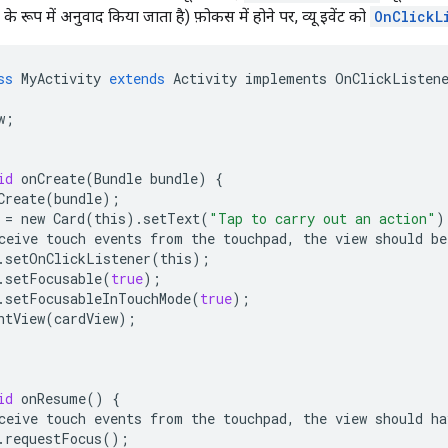
े रूप में अनुवाद किया जाता है) फ़ोकस में होने पर, व्यू इवेंट को
OnClickL
ss
MyActivity
extends
Activity
implements
OnClickListen
w
;
id
onCreate
(
Bundle
bundle
)
{
Create
(
bundle
);
=
new
Card
(
this
)
.
setText
(
"Tap to carry out an action"
)
ceive
touch
events
from
the
touchpad
,
the
view
should
be
.
setOnClickListener
(
this
);
.
setFocusable
(
true
);
.
setFocusableInTouchMode
(
true
);
ntView
(
cardView
);
id
onResume
()
{
ceive
touch
events
from
the
touchpad
,
the
view
should
ha
.
requestFocus
();