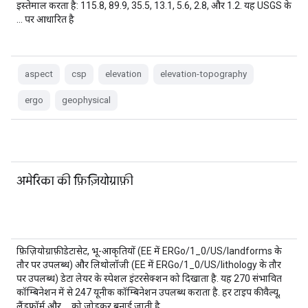
इस्तेमाल करता है: 115.8, 89.9, 35.5, 13.1, 5.6, 2.8, और 1.2. यह USGS के
… पर आधारित है
aspect
csp
elevation
elevation-topography
ergo
geophysical
अमेरिका की फ़िज़ियोग्राफ़ी
फ़िज़ियोग्राफ़ी डेटासेट, भू-आकृतियों (EE में ERGo/1_0/US/landforms के
तौर पर उपलब्ध) और लिथोलॉजी (EE में ERGo/1_0/US/lithology के तौर
पर उपलब्ध) डेटा लेयर के स्पेशल इंटरसेक्शन को दिखाता है. यह 270 संभावित
कॉम्बिनेशन में से 247 यूनीक कॉम्बिनेशन उपलब्ध कराता है. हर टाइप की वैल्यू,
लैंडफ़ॉर्म और … को जोड़कर बनाई जाती है