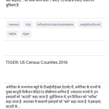
और आइलैंड … को कवर करने वाली 1 करोड़ 10 लाख से ज़्यादा पॉलीगॉन
सुविधाएं हैं
census
city
infrastructure-boundaries
neighborhood
table
tiger
TIGER: US Census Counties 2016
अमेरिका के जनगणना ब्यूरो के टीआईजीईआर डेटासेट में, अमेरिका के राज्यों के
मुख्य कानूनी डिवीज़न की 2016 की सीमाएं शामिल हैं. ज़्यादातर राज्यों में, इन
इकाइयों को "काउंटी" कहा जाता है. लुईज़ियाना में, इन डिविज़न को "पारिश"
कहा जाता है. अलास्का में सरकारी इकाइयों को "बरो" कहा जाता है. ये इकाइयां,
काउंटी के …