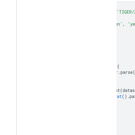
var
dataset
=
ee
.
FeatureCollection
(
'TIGER/
var
visParams
=
{
palette
:
[
'purple'
,
'blue'
,
'green'
,
'ye
min
:
0
,
max
:
50
,
opacity
:
0.8
,
};
// Turn the strings into numbers
dataset
=
dataset
.
map
(
function
(
f
)
{
return
f
.
set
(
'STATEFP'
,
ee
.
Number
.
parse
});
var
image
=
ee
.
Image
().
float
().
paint
(
datas
var
countyOutlines
=
ee
.
Image
().
float
().
pa
featureCollection
:
dataset
,
color
:
'black'
,
width
:
1
});
Map
.
setCenter
(
-
99.844
,
37.649
,
5
);