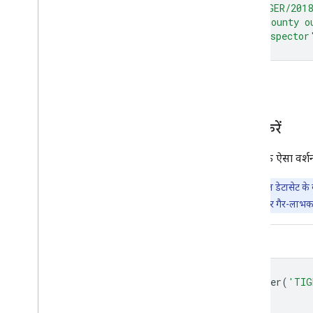
Map
.
addLayer
(
image
,
visParams
,
'TIGER/2018
Map
.
addLayer
(
countyOutlines
,
{},
'county o
Map
.
addLayer
(
dataset
,
null
,
'for Inspector
कोड एडिटर में खोलें
FeatureView के तौर पर विज़ुअलाइज़ करें
FeatureView
,
FeatureCollection
का एक ऐसा वर्शन ह
अहम जानकारी:
Earth Engine, पेटाबाइट-स्केल के जियोस्पेशल डेटासेट के 
लिए भी किया जाता है. Earth Engine का इस्तेमाल रिसर्च, शिक्षा, और गैर-लाभक
कोड एडिटर (JavaScript)
var
fvLayer
=
ui
.
Map
.
FeatureViewLayer
(
'TIG
var
visParams
=
{