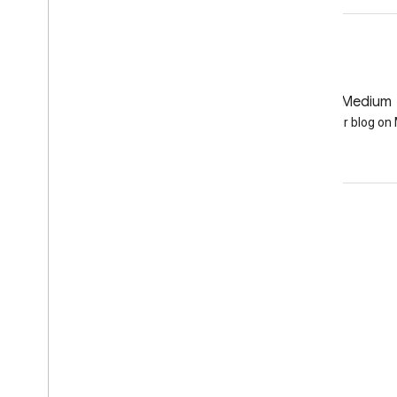
GitHub
Medium
Earth Engine on GitHub
Follow our blog o
दर्शकों की दिलचस्पी से जुड़े आंकड़े
Google Developer Program
Google Developer Groups
Google Developer Experts
Accelerators
Google Cloud & NVIDIA