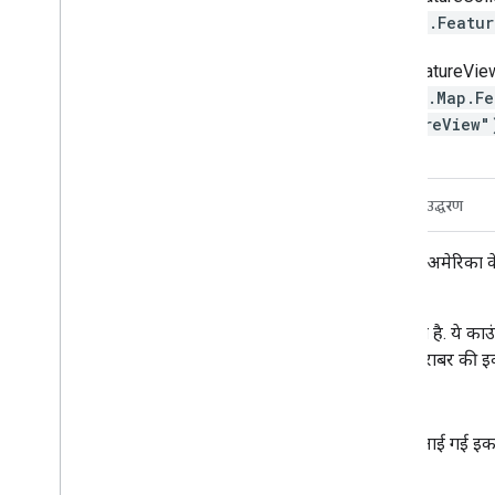
ee.Featu
FeatureVie
ui.Map.Fe
tureView
ब्यौरा
टेबल स्कीमा
इस्तेमाल की शर्तें
उद्धरण
यूनाइटेड स्टेट्स सेंसस ब्यूरो के TIGER डेटासेट में, अमेरिका 
इन डिविज़न को "पारिश" कहा जाता है.
अलास्का में सरकारी इकाइयों को "बरो" कहा जाता है. ये का
से पूरी की जाती हैं. अलास्का के लिए, काउंटी के बराबर की इका
संगठित बरो,
शहर और बरो की इकाइयों को मिलाकर बनाई गई इकाइया
नगरपालिकाओं, और