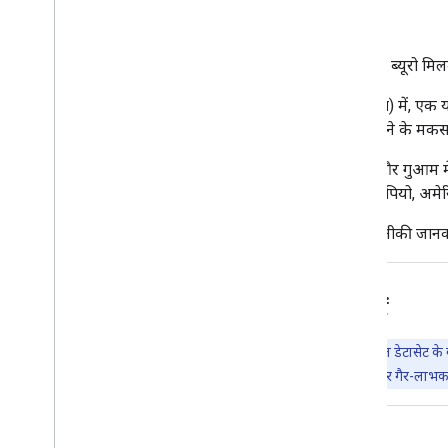
जनगणना वाले इलाकों के हिसाब से.
जनगणना क्षेत्रों को, अलास्का राज्य और जनगणना ब्यूरो मिल
चार राज्यों (मैरीलैंड, मिसौरी, नेवाडा, और वर्जीनिया) में, ए
गई जगहों को स्वतंत्र शहर कहा जाता है. डेटा दिखाने के मकसद
डेटा प्रज़ेंटेशन के लिए, डिस्ट्रिक्ट ऑफ़ कोलंबिया और गुआम
काउंटी के बराबर मानता है: प्योर्तो रिको में म्यूनिसिपियो, अ
TIGER 2018 के सभी प्रॉडक्ट के बारे में पूरी तकनीकी जान
Earth Engine की मदद से एक्सप्लोर करें
अहम जानकारी:
Earth Engine, पेटाबाइट-स्केल के जियोस्पेशल डेटासेट के 
लिए भी किया जाता है. Earth Engine का इस्तेमाल रिसर्च, शिक्षा, और गैर-लाभक
कोड एडिटर (JavaScript)