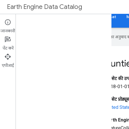
Earth Engine Data Catalog
होम पेज
श्रेणियां
सभी डेटासेट
सभी टैग
Landsat
जानकारी
Google आपकी पसंदीदा भाषा में कॉन्टेंट का अनुवाद कर
चैट करें
TIGER: US Census Counti
एपीआई
डेटासेट की उ
2018-01-01
डेटासेट प्रोड्यू
United Sta
Earth Engine
FeatureColl