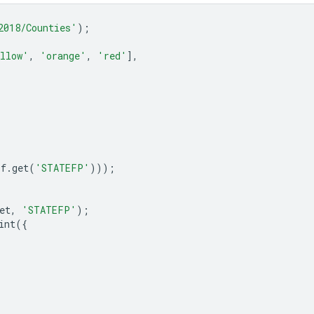
2018/Counties'
);
llow'
,
'orange'
,
'red'
],
(
f
.
get
(
'STATEFP'
)));
et
,
'STATEFP'
);
int
({