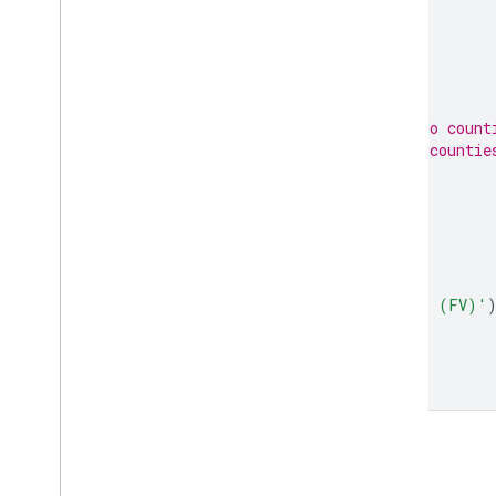
opacity
:
1
,
polygonStrokeColor
:
'black'
,
polygonFillColor
:
{
property
:
'STATEFP'
,
categories
:
[
[
'08'
,
'purple'
],
// Colorado count
[
'32'
,
'blue'
]
// Nevada countie
],
defaultValue
:
'white'
}
};
fvLayer
.
setVisParams
(
visParams
);
fvLayer
.
setName
(
'US census counties (FV)'
Map
.
setCenter
(
-
99.844
,
37.649
,
5
);
Map
.
add
(
fvLayer
);
कोड एडिटर में खोलें