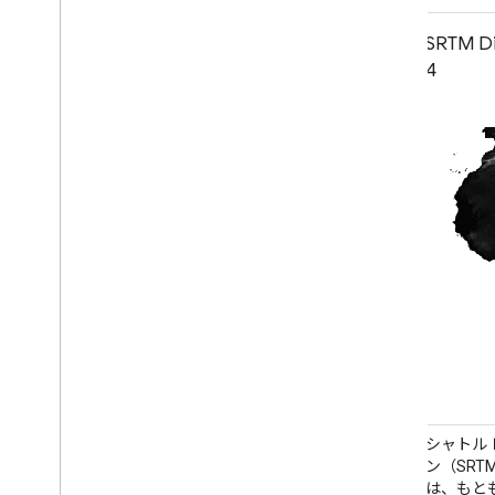
NASADEM: NASA 30 m 数値標高モ
SRTM Di
デル
4
NASADEM は SRTM データの再処理であ
シャトル 
り、ASTER GDEM、ICESat GLAS、PRISM
ン（SR
データセットの補助データを取り込むこと
は、もと