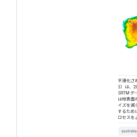
水文強制デジタル標高モデル（DEM-H）
平滑化さ
は、2000 年 2 月に NASA が取得した SRTM
S）は、20
データから導出されました。モデルは水理
SRTM 
学的に調整され、排水が適用されていま
は地表面
す。DEM-H は、SRTM 標高とマッピングさ
イズを減
れたストリームラインに基づいてフローパ
するため
スをキャプチャし、… の境界線をサポート
ロセスを
します。
australia