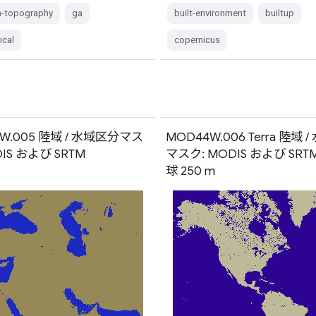
n-topography
ga
built-environment
builtup
ical
copernicus
W.005 陸域 / 水域区分マス
MOD44W.006 Terra 陸域 
DIS および SRTM
マスク: MODIS および SR
球 250 m