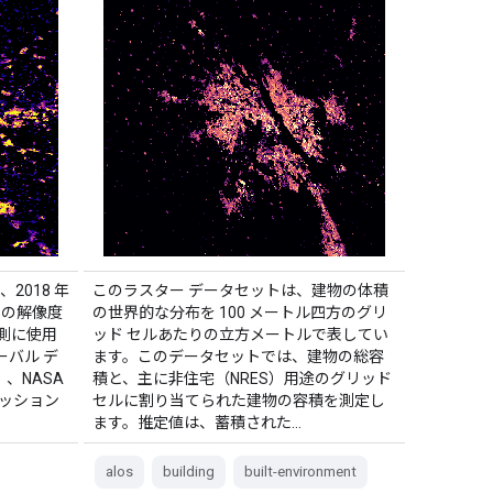
2018 年
このラスター データセットは、建物の体積
 の解像度
の世界的な分布を 100 メートル四方のグリ
測に使用
ッド セルあたりの立方メートルで表してい
ーバル デ
ます。このデータセットでは、建物の総容
）、NASA
積と、主に非住宅（NRES）用途のグリッド
ミッション
セルに割り当てられた建物の容積を測定し
ます。推定値は、蓄積された…
alos
building
built-environment