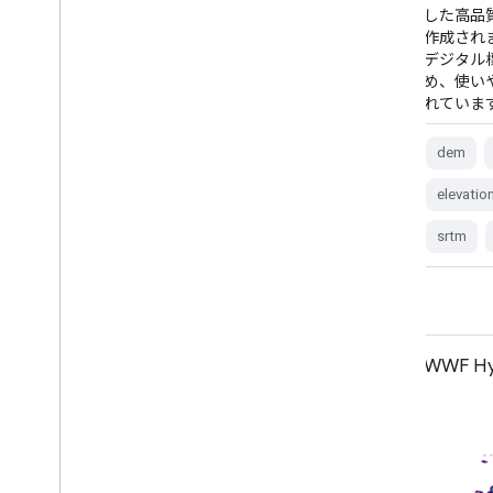
で精度が向上しています。処理の最も大き
した高品
な改善点は、位相アンラッピングの改善と
作成され
ICESat GLAS データの制御への使用による
デジタル
ボイドの削減です。ドキュメント: ユーザー
め、使い
ガイド
れていま
dem
elevation
dem
elevation-topography
geophysical
elevatio
nasa
srtm
srtm
WWF HydroATLAS Basins Level 05
WWF Hyd