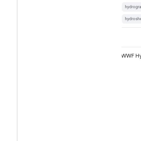
hydrography
hydrology
hydrogr
hydrosheds
srtm
hydrosh
WWF HydroATLAS Basins Level 09
WWF Hyd