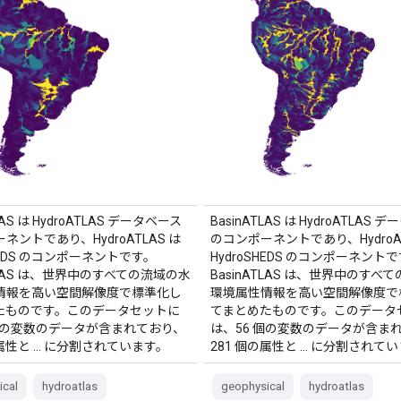
LAS は HydroATLAS データベース
BasinATLAS は HydroATLAS 
ネントであり、HydroATLAS は
のコンポーネントであり、HydroAT
SHEDS のコンポーネントです。
HydroSHEDS のコンポーネント
ATLAS は、世界中のすべての流域の水
BasinATLAS は、世界中のすべ
情報を高い空間解像度で標準化し
環境属性情報を高い空間解像度で
たものです。このデータセットに
てまとめたものです。このデータ
 個の変数のデータが含まれており、
は、56 個の変数のデータが含ま
の属性と … に分割されています。
281 個の属性と … に分割されて
ical
hydroatlas
geophysical
hydroatlas