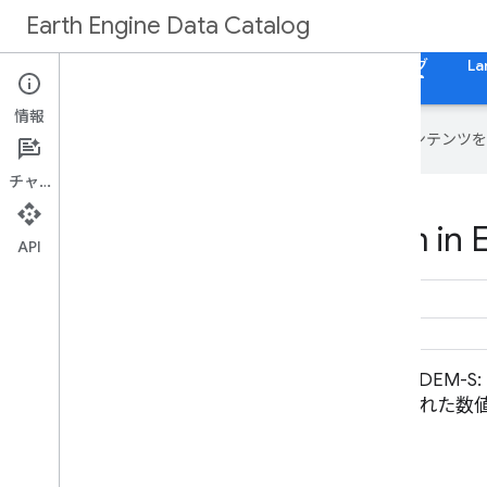
Earth Engine Data Catalog
ホーム
カテゴリ
All Datasets
すべてのタグ
La
情報
Google は AI 技術を使用して、コン
チャット
Datasets tagged srtm in 
API
DEM-H: オーストラリアの SRTM 水
DEM-
文強制数値標高モデル
れた数