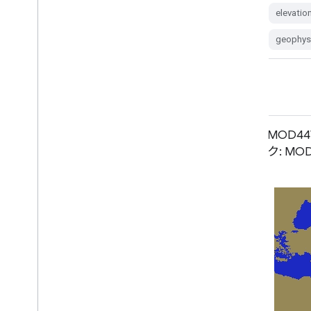
australia
dem
elevation
elevatio
elevation-topography
ga
geophys
geophysical
GMTED2010: Global Multi-
MOD44
resolution Terrain Elevation Data
ク: MO
2010