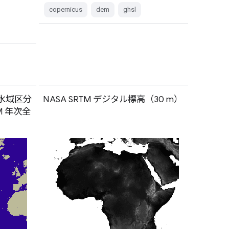
copernicus
dem
ghsl
/ 水域区分
NASA SRTM デジタル標高（30 m）
TM 年次全