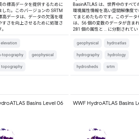
質の標高データを提供するために
BasinATLAS は、世界中のすべ
ました。このバージョンの SRTM
環境属性情報を高い空間解像度で
標高データは、データの欠落を埋
てまとめたものです。このデータ
やすさを向上させるために処理さ
は、56 個の変数のデータが含ま
す。
281 個の属性と … に分割されて
elevation
geophysical
hydroatlas
n-topography
geophysical
hydrography
hydrology
topography
hydrosheds
srtm
roATLAS Basins Level 06
WWF HydroATLAS Basins L