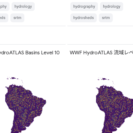
aphy
hydrology
hydrography
hydrology
eds
srtm
hydrosheds
srtm
roATLAS Basins Level 10
WWF HydroATLAS 流域レベ