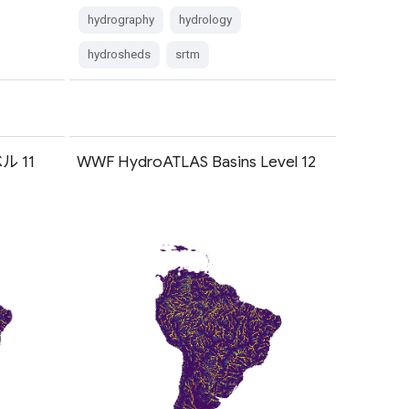
hydrography
hydrology
hydrosheds
srtm
ル 11
WWF HydroATLAS Basins Level 12