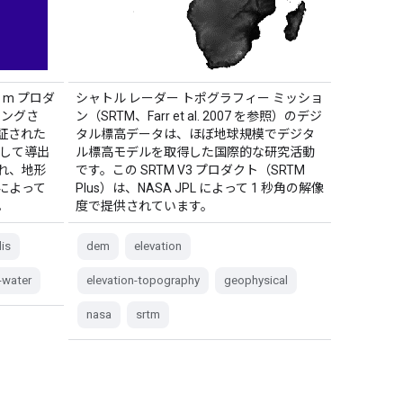
0 m プロダ
シャトル レーダー トポグラフィー ミッショ
ニングさ
ン（SRTM、Farr et al. 2007 を参照）のデジ
検証された
タル標高データは、ほぼ地球規模でデジタ
用して導出
ル標高モデルを取得した国際的な研究活動
れ、地形
です。この SRTM V3 プロダクト（SRTM
によって
Plus）は、NASA JPL によって 1 秒角の解像
。
度で提供されています。
is
dem
elevation
-water
elevation-topography
geophysical
nasa
srtm