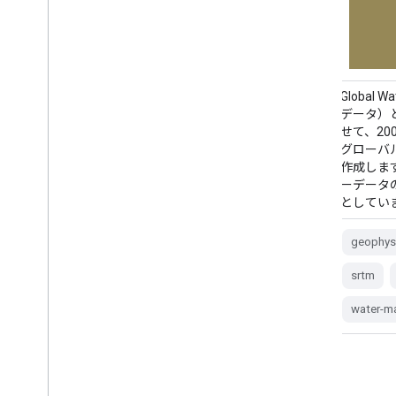
Global Multi-resolution Terrain Elevation
Global 
Data 2010（GMTED2010）データセットに
データ）と
は、さまざまなソースから収集された地球
せて、20
の標高データが 7.5 秒角の解像度で含まれ
グローバル
ています。詳しくは、データセット レポー
作成しま
トをご覧ください。GMTED2010 の主なソ
ーデータ
ース データセットは、NGA の SRTM Digital
としてい
Terrain Elevation Data（DTED®、…
geophys
dem
elevation
srtm
elevation-topography
geophysical
water-m
srtm
topography