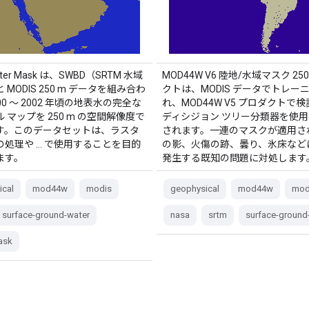
Water Mask は、SWBD（SRTM 水域
MOD44W V6 陸地/水域マスク 25
 MODIS 250 m データを組み合わ
クトは、MODIS データでトレー
00 ～ 2002 年頃の地表水の完全な
れ、MOD44W V5 プロダクトで
 マップを 250 m の空間解像度で
ディシジョン ツリー分類器を使
す。このデータセットは、ラスタ
されます。一連のマスクが適用さ
の処理や … で使用することを目的
の影、火傷の跡、曇り、氷床など
ます。
発生する既知の問題に対処します
ical
mod44w
modis
geophysical
mod44w
mod
surface-ground-water
nasa
srtm
surface-ground
ask