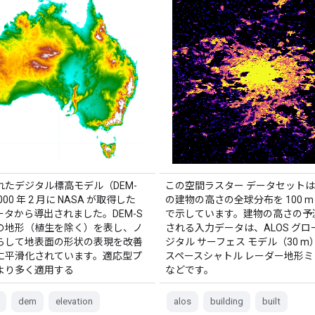
れたデジタル標高モデル（DEM-
この空間ラスター データセットは、
00 年 2 月に NASA が取得した
の建物の高さの全球分布を 100 m
データから導出されました。DEM-S
で示しています。建物の高さの予
の地形（植生を除く）を表し、ノ
される入力データは、ALOS グロ
らして地表面の形状の表現を改善
ジタル サーフェス モデル（30 m
に平滑化されています。適応型プ
スペースシャトル レーダー地形
より多く適用する
などです。
dem
elevation
alos
building
built