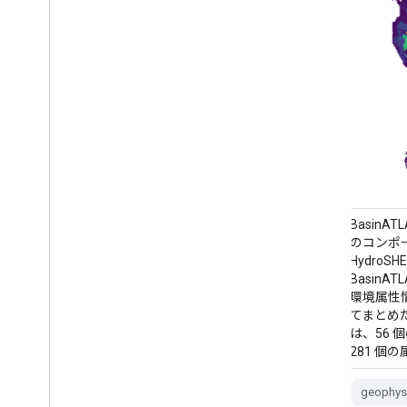
BasinATLAS は HydroATLAS データベース
BasinAT
のコンポーネントであり、HydroATLAS は
のコンポー
HydroSHEDS のコンポーネントです。
Hydro
BasinATLAS は、世界中のすべての流域の水
Basin
環境属性情報を高い空間解像度で標準化し
環境属性
てまとめたものです。このデータセットに
てまとめ
は、56 個の変数のデータが含まれており、
は、56
281 個の属性と … に分割されています。
281 個
geophysical
hydroatlas
geophys