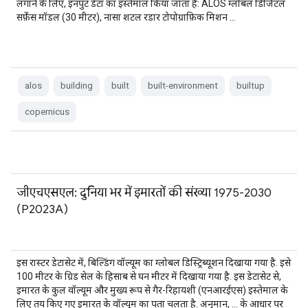
लगाने के लिए, इनपुट डेटा का इस्तेमाल किया जाता है: ALOS ग्लोबल डिजिटल
सर्फ़ेस मॉडल (30 मीटर), नासा शटल रडार टोपोग्राफ़िक मिशन …
alos
building
built
built-environment
builtup
copernicus
जीएचएसएल: दुनिया भर में इमारतों की संख्या 1975-2030
(P2023A)
इस रास्टर डेटासेट में, बिल्डिंग वॉल्यूम का ग्लोबल डिस्ट्रिब्यूशन दिखाया गया है. इसे
100 मीटर के ग्रिड सेल के हिसाब से घन मीटर में दिखाया गया है. इस डेटासेट से,
इमारत के कुल वॉल्यूम और मुख्य रूप से गैर-रिहायशी (एनआरईएस) इस्तेमाल के
लिए तय किए गए इमारत के वॉल्यूम का पता चलता है. अनुमान, … के आधार पर