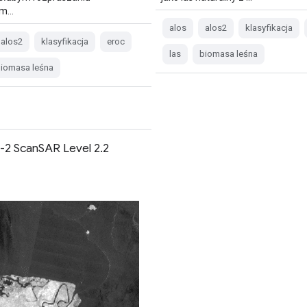
ym…
alos
alos2
klasyfikacja
alos2
klasyfikacja
eroc
las
biomasa leśna
iomasa leśna
2 ScanSAR Level 2.2