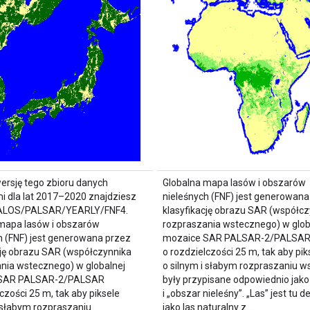
rsję tego zbioru danych
Globalna mapa lasów i obszarów
mi dla lat 2017–2020 znajdziesz
nieleśnych (FNF) jest generowana
ALOS/PALSAR/YEARLY/FNF4.
klasyfikację obrazu SAR (współcz
mapa lasów i obszarów
rozpraszania wstecznego) w glob
h (FNF) jest generowana przez
mozaice SAR PALSAR-2/PALSA
cję obrazu SAR (współczynnika
o rozdzielczości 25 m, tak aby pik
nia wstecznego) w globalnej
o silnym i słabym rozpraszaniu 
 SAR PALSAR-2/PALSAR
były przypisane odpowiednio jako 
czości 25 m, tak aby piksele
i „obszar nieleśny”. „Las” jest tu 
i słabym rozpraszaniu
jako las naturalny z …