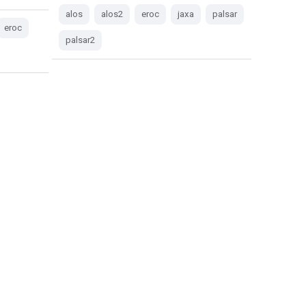
alos
alos2
eroc
jaxa
palsar
eroc
palsar2