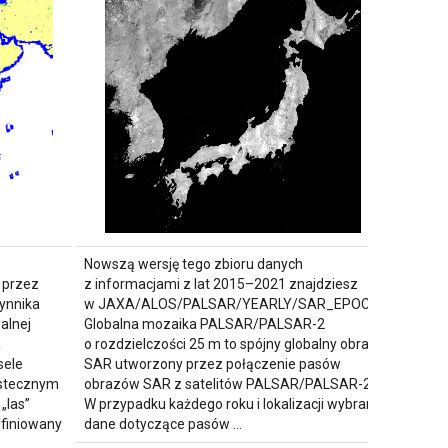
Nowszą wersję tego zbioru danych
 przez
z informacjami z lat 2015–2021 znajdziesz
ynnika
w JAXA/ALOS/PALSAR/YEARLY/SAR_EPOCH.
alnej
Globalna mozaika PALSAR/PALSAR-2
R
o rozdzielczości 25 m to spójny globalny obraz
sele
SAR utworzony przez połączenie pasów
wstecznym
obrazów SAR z satelitów PALSAR/PALSAR-2.
„las”
W przypadku każdego roku i lokalizacji wybrano
definiowany
dane dotyczące pasów …