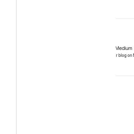
GitHub
Medium
Earth Engine on GitHub
Follow our blog o
Komunikacja
Google Developer Program
Google Developer Groups
Google Developer Experts
Accelerators