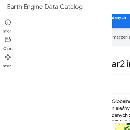
Earth Engine Data Catalog
Strona główna
Kategorie
Wszystkie zbiory danych
Informacje
Google używa technologii AI do tłumaczeni
Czat
Datasets tagged palsar2 i
Interfejs API
ALOS-2 PALSAR-2 StripMap Level
Globaln
2.1
nieleśn
danych 
2/PALS