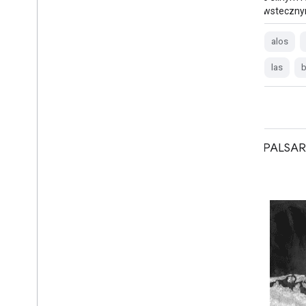
wsteczn
alos2
eroc
jaxa
palsar2
radar
sar
alos
las
b
Global PALSAR-2/PALSAR Yearly
PALSAR-
Mosaic, wersja 2.5.0