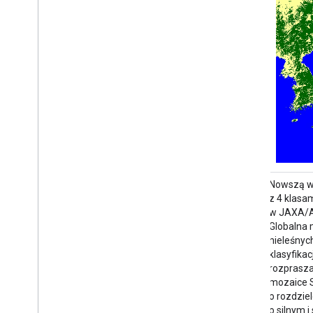
W nocy z 1 na 2 stycznia 2024 r. na prośbę
Nowszą we
japońskich ministerstw i powiązanych
z 4 klasa
organizacji JAXA przeprowadziła
w JAXA/
obserwację awaryjną za pomocą ALOS-2
Globalna 
PALSAR-2. JAXA uważa, że te dane
nieleśnyc
obserwacyjne w sytuacjach kryzysowych
klasyfika
będą niezwykle przydatne w zarządzaniu
rozprasza
kryzysowym, dlatego zdecydowała się
mozaice
udostępnić je w …
o rozdziel
o silnym 