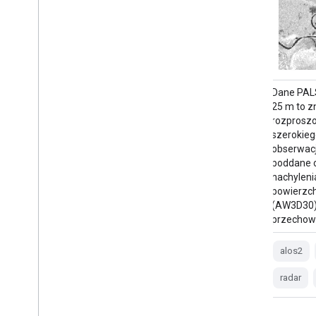
Globalna mozaika PALSAR/PALSAR-2
Dane PAL
o rozdzielczości 25 m to spójny globalny
25 m to 
obraz SAR utworzony przez połączenie
rozproszo
pasów obrazów SAR z PALSAR/PALSAR-2.
szerokieg
W przypadku każdego roku i lokalizacji dane
obserwacj
dotyczące pasów zostały wybrane na
poddane or
podstawie wizualnej kontroli mozaik
nachyleni
przeglądowych dostępnych w danym
powierzch
okresie. Wybrano te, które wykazywały
(AW3D30).
minimalne…
przecho
alos
alos2
eroc
jaxa
palsar
alos2
palsar2
radar