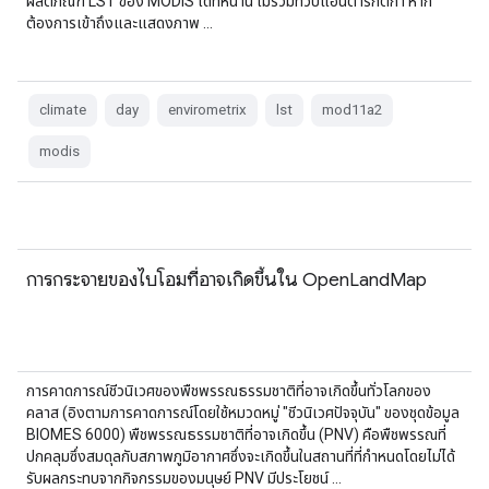
ผลิตภัณฑ์ LST ของ MODIS ได้ที่หน้านี้ ไม่รวมทวีปแอนตาร์กติกา หาก
ต้องการเข้าถึงและแสดงภาพ …
climate
day
envirometrix
lst
mod11a2
modis
การกระจายของไบโอมที่อาจเกิดขึ้นใน OpenLandMap
การคาดการณ์ชีวนิเวศของพืชพรรณธรรมชาติที่อาจเกิดขึ้นทั่วโลกของ
คลาส (อิงตามการคาดการณ์โดยใช้หมวดหมู่ "ชีวนิเวศปัจจุบัน" ของชุดข้อมูล
BIOMES 6000) พืชพรรณธรรมชาติที่อาจเกิดขึ้น (PNV) คือพืชพรรณที่
ปกคลุมซึ่งสมดุลกับสภาพภูมิอากาศซึ่งจะเกิดขึ้นในสถานที่ที่กำหนดโดยไม่ได้
รับผลกระทบจากกิจกรรมของมนุษย์ PNV มีประโยชน์ …