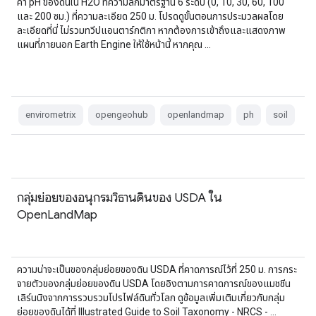
ค่า pH ของดินใน H2O ที่ความลึกมาตรฐาน 6 ระดับ (0, 10, 30, 60, 100
และ 200 ซม.) ที่ความละเอียด 250 ม. โปรดดูขั้นตอนการประมวลผลโดย
ละเอียดที่นี่ ไม่รวมทวีปแอนตาร์กติกา หากต้องการเข้าถึงและแสดงภาพ
แผนที่ภายนอก Earth Engine ให้ใช้หน้านี้ หากคุณ …
envirometrix
opengeohub
openlandmap
ph
soil
กลุ่มย่อยของอนุกรมวิธานดินของ USDA ใน
OpenLandMap
ความน่าจะเป็นของกลุ่มย่อยของดิน USDA ที่คาดการณ์ไว้ที่ 250 ม. การกระ
จายตัวของกลุ่มย่อยของดิน USDA โดยอิงตามการคาดการณ์ของแมชชีน
เลิร์นนิงจากการรวบรวมโปรไฟล์ดินทั่วโลก ดูข้อมูลเพิ่มเติมเกี่ยวกับกลุ่ม
ย่อยของดินได้ที่ Illustrated Guide to Soil Taxonomy - NRCS - …