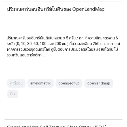
ปริมาณคาร์บอนอินทรีย์ในดินของ OpenLandMap
ปริมาณคาร์บอนอินทรีย์ในดินในหน่วย x 5 กรัม / กก. ที่ความลึกมาตรฐาน 6
ระดับ (0, 10, 30, 60, 100 และ 200 ซม.) ที่ความละเอียด 250 ม. คาดการณ์
จากการรวบรวมจุดดินทั่วโลก ดูขั้นตอนการประมวลผลโดยละเอียดได้ที่นี่ ไม่
รวมทวีปแอนตาร์กติกา …
คาร์บอน
envirometrix
opengeohub
openlandmap
ดิน