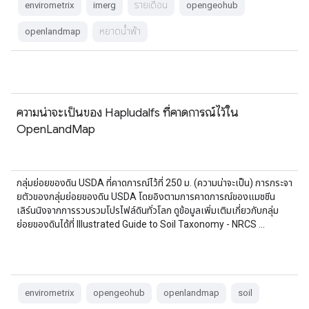
envirometrix
imerg
รายเดือน
opengeohub
openlandmap
หยาดน้ำฟ้า
ความน่าจะเป็นของ Hapludalfs ที่คาดการณ์ไว้ใน
OpenLandMap
กลุ่มย่อยของดิน USDA ที่คาดการณ์ไว้ที่ 250 ม. (ความน่าจะเป็น) การกระจา
ยตัวของกลุ่มย่อยของดิน USDA โดยอิงตามการคาดการณ์ของแมชชีน
เลิร์นนิงจากการรวบรวมโปรไฟล์ดินทั่วโลก ดูข้อมูลเพิ่มเติมเกี่ยวกับกลุ่ม
ย่อยของดินได้ที่ Illustrated Guide to Soil Taxonomy - NRCS …
envirometrix
opengeohub
openlandmap
soil