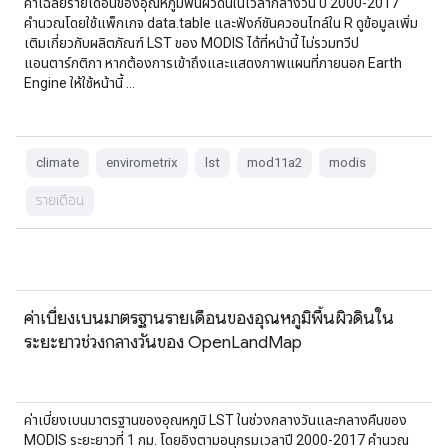
ค่าเฉลี่ยรายเดือนของอุณหภูมิพื้นผิวดินในเวลากลางวัน ปี 2000-2017
คำนวณโดยใช้แพ็กเกจ data.table และฟังก์ชันควอนไทล์ใน R ดูข้อมูลเพิ่ม
เติมเกี่ยวกับผลิตภัณฑ์ LST ของ MODIS ได้ที่หน้านี้ ไม่รวมทวีป
แอนตาร์กติกา หากต้องการเข้าถึงและแสดงภาพแผนที่ภายนอก Earth
Engine ให้ใช้หน้านี้ …
climate
envirometrix
lst
mod11a2
modis
รายเดือน
ค่าเบี่ยงเบนมาตรฐานรายเดือนของอุณหภูมิพื้นผิวดินใน
ระยะยาวช่วงกลางวันของ OpenLandMap
ค่าเบี่ยงเบนมาตรฐานของอุณหภูมิ LST ในช่วงกลางวันและกลางคืนของ
MODIS ระยะยาวที่ 1 กม. โดยอิงตามอนุกรมเวลาปี 2000-2017 คำนวณ