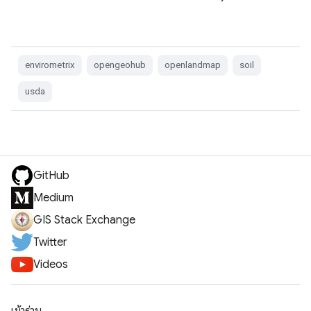
envirometrix
opengeohub
openlandmap
soil
usda
GitHub
Medium
GIS Stack Exchange
Twitter
Videos