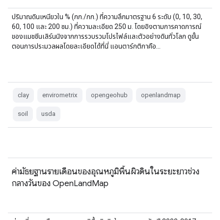
ปริมาณดินเหนียวใน % (กก./กก.) ที่ความลึกมาตรฐาน 6 ระดับ (0, 10, 30,
60, 100 และ 200 ซม.) ที่ความละเอียด 250 ม. โดยอิงตามการคาดการณ์
ของแมชชีนเลิร์นนิงจากการรวบรวมโปรไฟล์และตัวอย่างดินทั่วโลก ดูขั้น
ตอนการประมวลผลโดยละเอียดได้ที่นี่ แอนตาร์กติกาคือ...
clay
envirometrix
opengeohub
openlandmap
soil
usda
ค่ามัธยฐานรายเดือนของอุณหภูมิพื้นผิวดินในระยะยาวช่วง
กลางวันของ OpenLandMap