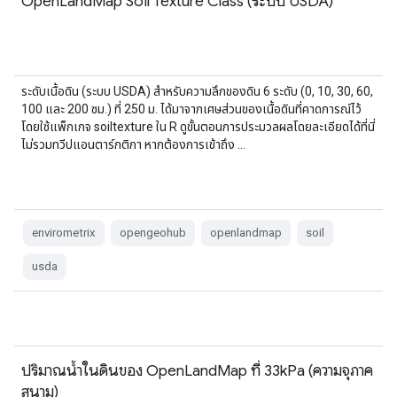
OpenLandMap Soil Texture Class (ระบบ USDA)
ระดับเนื้อดิน (ระบบ USDA) สำหรับความลึกของดิน 6 ระดับ (0, 10, 30, 60,
100 และ 200 ซม.) ที่ 250 ม. ได้มาจากเศษส่วนของเนื้อดินที่คาดการณ์ไว้
โดยใช้แพ็กเกจ soiltexture ใน R ดูขั้นตอนการประมวลผลโดยละเอียดได้ที่นี่
ไม่รวมทวีปแอนตาร์กติกา หากต้องการเข้าถึง …
envirometrix
opengeohub
openlandmap
soil
usda
ปริมาณน้ำในดินของ OpenLandMap ที่ 33kPa (ความจุภาค
สนาม)