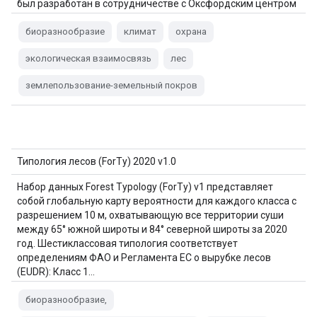
был разработан в сотрудничестве с Оксфордским центром
восстановления природы имени Леверхулма…
биоразнообразие
климат
охрана
экологическая взаимосвязь
лес
землепользование-земельный покров
Типология лесов (ForTy) 2020 v1.0
Набор данных Forest Typology (ForTy) v1 представляет
собой глобальную карту вероятности для каждого класса с
разрешением 10 м, охватывающую все территории суши
между 65° южной широты и 84° северной широты за 2020
год. Шестиклассовая типология соответствует
определениям ФАО и Регламента ЕС о вырубке лесов
(EUDR): Класс 1…
биоразнообразие,