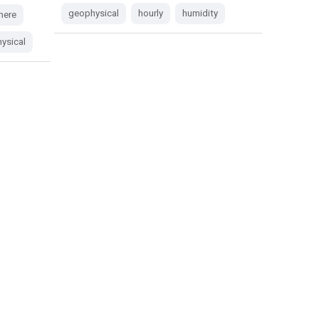
geophysical
hourly
humidity
here
ysical