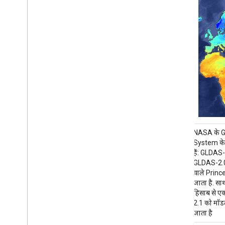
एफ़एलडीएएस डेटासेट (मैकनैली वगैरह, 2017) को ऐसे
NASA के G
विकासशील देशों में खाद्य सुरक्षा के आकलन में मदद
System के द
करने के लिए डिज़ाइन किया गया था जहां डेटा कम
हैं: GLDA
उपलब्ध है. इसमें जलवायु से जुड़े कई वैरिएबल की
GLDAS-2.0 
जानकारी शामिल होती है. जैसे, नमी की मात्रा, नमी,
वाले Prince
इवैपोट्रांसपिरेशन, मिट्टी का औसत तापमान, बारिश की
जाता है. स
कुल दर वगैरह. FLDAS के कई अलग-अलग डेटासेट हैं;
हिसाब से ए
…
2.1 को मॉड
जाता है