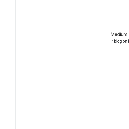
GitHub
Medium
Earth Engine on GitHub
Follow our blog o
दर्शकों की दिलचस्पी से जुड़े आंकड़े
Google Developer Program
Google Developer Groups
Google Developer Experts
Accelerators
Google Cloud & NVIDIA