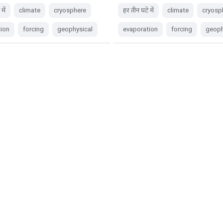
में
climate
cryosphere
हर तीन घंटे में
climate
cryosp
tion
forcing
geophysical
evaporation
forcing
geoph