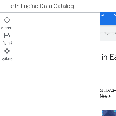
Earth Engine Data Catalog
होम पेज
श्रेणियां
सभी डेटासेट
सभी टैग
Landsat
जानकारी
Google आपकी पसंदीदा भाषा में कॉन्टेंट का अनुवाद कर
चैट करें
Datasets tagged ldas in E
एपीआई
एफ़एलडीएएस: फ़ेमिन अर्ली वॉर्निंग सिस्टम
GLDAS-2.
नेटवर्क (एफ़ईडब्ल्यूएस नेट) लैंड डेटा
सिस्टम
एसिमिलेशन सिस्टम