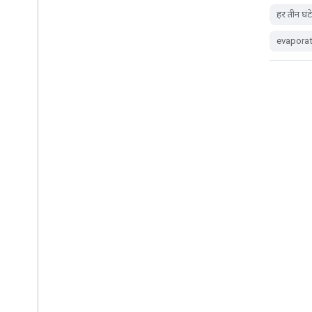
climate
cryosphere
हर तीन घंटे 
evapotranspiration
humidity
ldas
evapora
monthly
फिर से प्रोसेस किया गया GLDAS-2.0:
ग्लोबल लैंड डेटा एसिमिलेशन सिस्टम