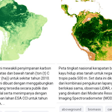
ini mewakili penyimpanan karbon
Peta tingkat nasional kerapatan 
 atas dan bawah tanah (ton (t) C
kayu hidup atas tanah untuk neg
 (ha)) untuk sekitar tahun 2010.
tropis pada 500 m. Set data ini d
ini dibuat dengan menggabungkan
dari kombinasi pengukuran lapan
yang tersedia secara publik dan
berlokasi sama, observasi LiDAR, 
dal serta menimpanya dengan
yang direkam dari Moderate Reso
pan lahan ESA CCI untuk tahun
Imaging Spectroradiometer (MODI
, …
aboveground
biomass
ca