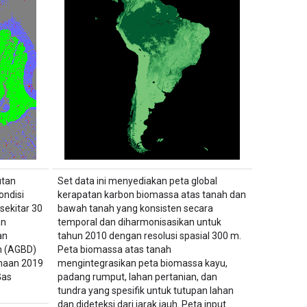
utan
Set data ini menyediakan peta global
ondisi
kerapatan karbon biomassa atas tanah dan
sekitar 30
bawah tanah yang konsisten secara
an
temporal dan diharmonisasikan untuk
an
tahun 2010 dengan resolusi spasial 300 m.
h (AGBD)
Peta biomassa atas tanah
naan 2019
mengintegrasikan peta biomassa kayu,
Gas
padang rumput, lahan pertanian, dan
tundra yang spesifik untuk tutupan lahan
dan dideteksi dari jarak jauh. Peta input