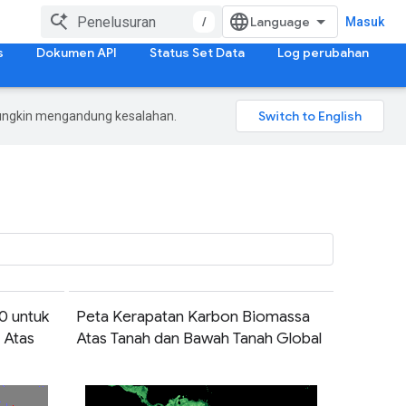
/
Masuk
s
Dokumen API
Status Set Data
Log perubahan
mungkin mengandung kesalahan.
20 untuk
Peta Kerapatan Karbon Biomassa
 Atas
Atas Tanah dan Bawah Tanah Global