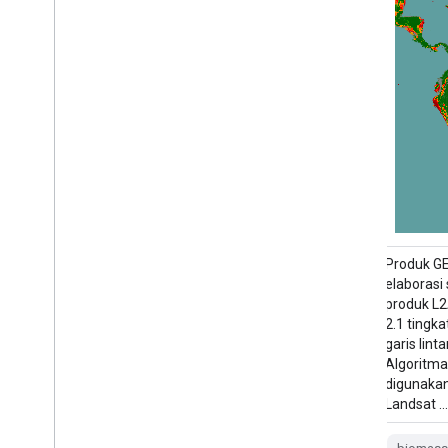
Set data ini yang diperbarui ke v6.0
Produk GE
memberikan estimasi biomassa atas tanah
elaborasi
hutan untuk tahun 2007, 2010, 2015, 2016,
produk L2
2017, 2018, 2019, 2020, 2021, dan 2022.
2.1 tingka
Estimasi ini berasal dari kombinasi data
garis lint
observasi Bumi, bergantung pada
Algoritma
tahunnya, yang diperoleh dari Copernicus
digunakan
Sentinel-1 …
Landsat 