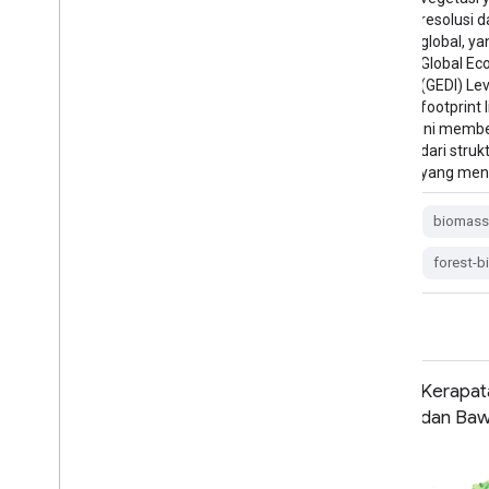
resolusi dan siap dianalisis yang hampir
resolusi d
global, yang berasal dari produk NASA
global, y
Global Ecosystem Dynamics Investigation
Global Ec
(GEDI) Level 2 dan 4A yang terkait dengan
(GEDI) Le
footprint lidar berdiameter 25 m. Set data
footprint 
ini memberikan representasi komprehensif
ini membe
dari struktur vegetasi yang hampir global
dari struk
yang mencakup …
yang men
biomass
canopy
forest
biomas
forest-biomass
gedi
larse
forest-
USFS TreeMap v2022
Kerapat
dan Ba