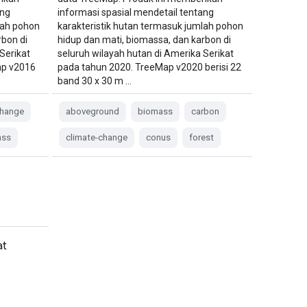
ang
informasi spasial mendetail tentang
lah pohon
karakteristik hutan termasuk jumlah pohon
rbon di
hidup dan mati, biomassa, dan karbon di
Serikat
seluruh wilayah hutan di Amerika Serikat
ap v2016
pada tahun 2020. TreeMap v2020 berisi 22
band 30 x 30 m …
change
aboveground
biomass
carbon
ass
climate-change
conus
forest
at