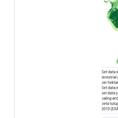
Produk ini adalah bagian dari rangkaian
Set data 
data TreeMap. Produk ini memberikan
terestrial
informasi spasial mendetail tentang
per hektar
karakteristik hutan termasuk jumlah pohon
Set data 
hidup dan mati, biomassa, dan karbon di
set data 
seluruh wilayah hutan di Amerika Serikat
paling an
pada tahun 2022. TreeMap v2022 berisi 22
peta tutu
band 30 x 30 m …
2010 (ESA