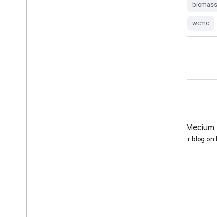
aboveground
biomass
carbon
biomas
climate-change
conus
forest
wcmc
GitHub
Medium
Earth Engine on GitHub
Follow our blog o
Interaksi
Google Developer Program