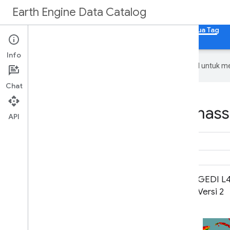
Earth Engine Data Catalog
Beranda
Kategori
Semua Set Data
Semua Tag
Info
Google menggunakan teknologi AI untuk m
Chat
Datasets tagged biomass 
API
Biomassa Atas Tanah ESA CCI untuk
GEDI L
tahun 2007, 2010, 2015-2022 (v6.0)
Versi 2