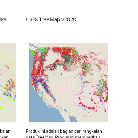
ika
USFS TreeMap v2020
gkaian
Produk ini adalah bagian dari rangkaian
ikan
data TreeMap. Produk ini memberikan