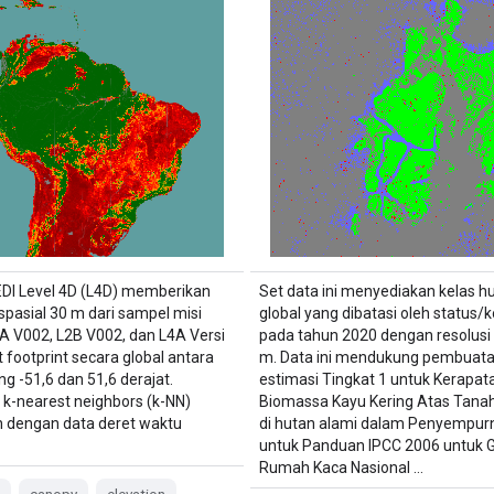
DI Level 4D (L4D) memberikan
Set data ini menyediakan kelas h
 spasial 30 m dari sampel misi
global yang dibatasi oleh status/k
A V002, L2B V002, dan L4A Versi
pada tahun 2020 dengan resolusi 
t footprint secara global antara
m. Data ini mendukung pembuat
ang -51,6 dan 51,6 derajat.
estimasi Tingkat 1 untuk Kerapat
 k-nearest neighbors (k-NN)
Biomassa Kayu Kering Atas Tana
 dengan data deret waktu
di hutan alami dalam Penyempur
…
untuk Panduan IPCC 2006 untuk 
Rumah Kaca Nasional …