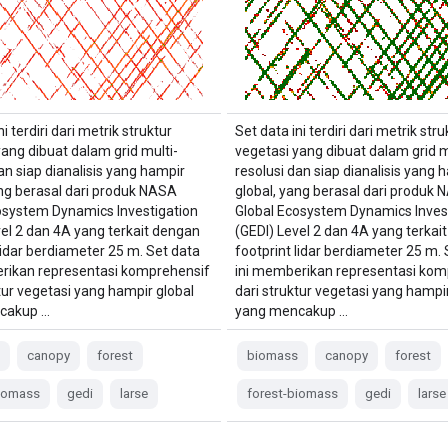
ni terdiri dari metrik struktur
Set data ini terdiri dari metrik stru
yang dibuat dalam grid multi-
vegetasi yang dibuat dalam grid m
an siap dianalisis yang hampir
resolusi dan siap dianalisis yang 
ang berasal dari produk NASA
global, yang berasal dari produk
osystem Dynamics Investigation
Global Ecosystem Dynamics Inves
vel 2 dan 4A yang terkait dengan
(GEDI) Level 2 dan 4A yang terkai
lidar berdiameter 25 m. Set data
footprint lidar berdiameter 25 m. 
rikan representasi komprehensif
ini memberikan representasi kom
tur vegetasi yang hampir global
dari struktur vegetasi yang hampir
cakup …
yang mencakup …
s
canopy
forest
biomass
canopy
forest
biomass
gedi
larse
forest-biomass
gedi
larse