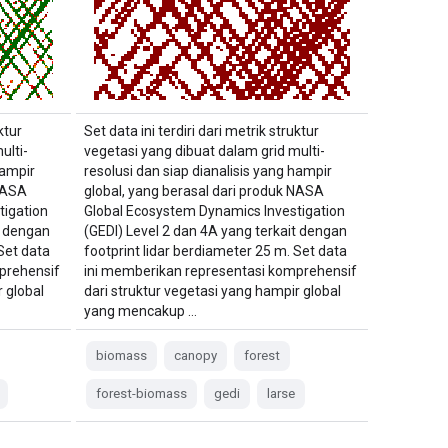
ktur
Set data ini terdiri dari metrik struktur
ulti-
vegetasi yang dibuat dalam grid multi-
hampir
resolusi dan siap dianalisis yang hampir
 NASA
global, yang berasal dari produk NASA
tigation
Global Ecosystem Dynamics Investigation
t dengan
(GEDI) Level 2 dan 4A yang terkait dengan
Set data
footprint lidar berdiameter 25 m. Set data
prehensif
ini memberikan representasi komprehensif
 global
dari struktur vegetasi yang hampir global
yang mencakup …
biomass
canopy
forest
forest-biomass
gedi
larse