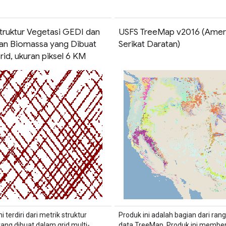
Struktur Vegetasi GEDI dan
USFS TreeMap v2016 (Amer
an Biomassa yang Dibuat
Serikat Daratan)
id, ukuran piksel 6 KM
ni terdiri dari metrik struktur
Produk ini adalah bagian dari ran
yang dibuat dalam grid multi-
data TreeMap. Produk ini member