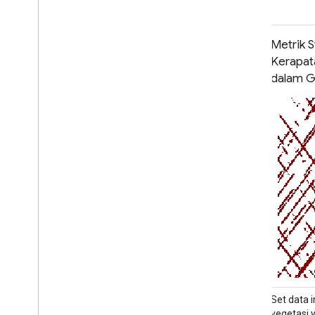
Metrik Struktur Vegetasi GEDI dan
Metrik 
Kerapatan Biomassa yang Dibuat
Kerapat
dalam Grid, ukuran piksel 1 KM
dalam Gr
Set data ini terdiri dari metrik struktur
Set data i
vegetasi yang dibuat dalam grid multi-
vegetasi 