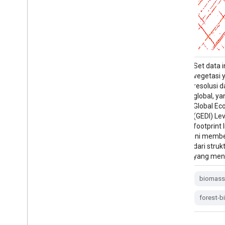
Set data ini terdiri dari metrik struktur
Set data i
vegetasi yang dibuat dalam grid multi-
vegetasi 
resolusi dan siap dianalisis yang hampir
resolusi d
global, yang berasal dari produk NASA
global, y
Global Ecosystem Dynamics Investigation
Global Ec
(GEDI) Level 2 dan 4A yang terkait dengan
(GEDI) Le
footprint lidar berdiameter 25 m. Set data
footprint 
ini memberikan representasi komprehensif
ini membe
dari struktur vegetasi yang hampir global
dari struk
yang mencakup …
yang men
biomass
canopy
forest
biomas
forest-biomass
gedi
larse
forest-