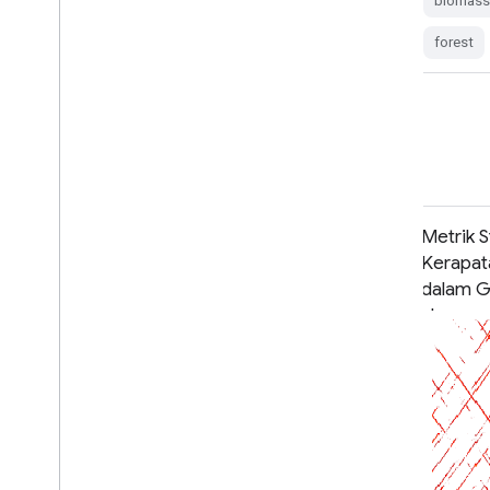
biomass
cci
ecosystems
esa
biomas
forest
forest
Metrik Struktur Vegetasi GEDI dan
Metrik 
Kerapatan Biomassa yang Dibuat
Kerapat
dalam Grid dengan metrik COUNTS,
dalam G
ukuran piksel 12 KM
ukuran p