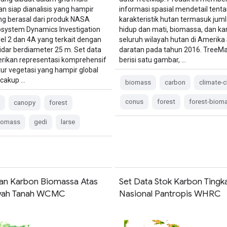
an siap dianalisis yang hampir
informasi spasial mendetail tent
ang berasal dari produk NASA
karakteristik hutan termasuk jum
osystem Dynamics Investigation
hidup dan mati, biomassa, dan ka
vel 2 dan 4A yang terkait dengan
seluruh wilayah hutan di Amerika 
lidar berdiameter 25 m. Set data
daratan pada tahun 2016. TreeM
rikan representasi komprehensif
berisi satu gambar, …
tur vegetasi yang hampir global
cakup …
biomass
carbon
climate-
conus
forest
forest-biom
s
canopy
forest
biomass
gedi
larse
an Karbon Biomassa Atas
Set Data Stok Karbon Tingk
wah Tanah WCMC
Nasional Pantropis WHRC