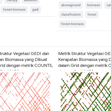
s
canopy
elevation
aboveground
biomass
ca
forest-biomass
gedi
classification
forest
forest-biomass
Struktur Vegetasi GEDI dan
Metrik Struktur Vegetasi G
an Biomassa yang Dibuat
Kerapatan Biomassa yang D
rid dengan metrik COUNTS,
dalam Grid dengan metrik
iksel 1 KM
ukuran piksel 6 KM