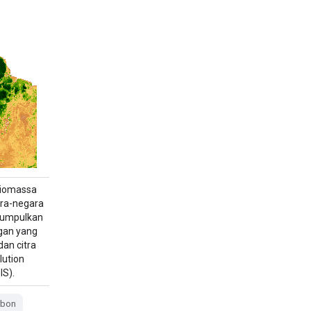
biomassa
ara-negara
ikumpulkan
gan yang
dan citra
lution
S).
rbon