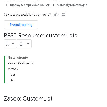
Display & amp; Video 360 API
Materiały referencyjne
ons
Czy te wskazówki były pomocne?
ych.
Prześlij opinię
REST Resource: custom
Lists
Na tej stronie
Zasób: CustomList
Metody
get
list
Zasób: Custom
List