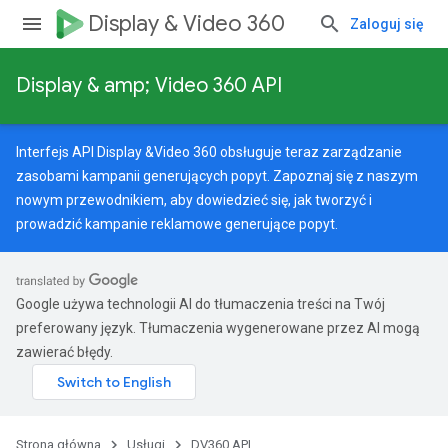
Display & Video 360
Zaloguj się
Display & amp; Video 360 API
Interfejs API Display &Video 360 obsługuje teraz zarządzanie
assignedKierowanieOptions
zasobami kampanii generujących popyt. Zapoznaj się z naszym
s.youtubeAssetAssociations
nowym przewodnikiem
, aby dowiedzieć się, jak tworzyć i
prowadzić kampanie reklamowe generujące popyt.
Google używa technologii AI do tłumaczenia treści na Twój
preferowany język. Tłumaczenia wygenerowane przez AI mogą
zawierać błędy.
igned
s.youtubeAssetAssociations
Strona główna
Usługi
DV360 API