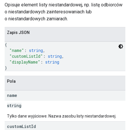
Opisuje element listy niestandardowej, np. listę odbiorców
o niestandardowych zainteresowaniach lub
o niestandardowych zamiarach.
Zapis JSON
Sources,
{
"name"
: 
string
,
"customListId"
: 
string
,
"displayName"
: 
string
}
ngOptions
Pola
name
string
Tylko dane wyjściowe. Nazwa zasobu listy niestandardowej.
custom
List
Id