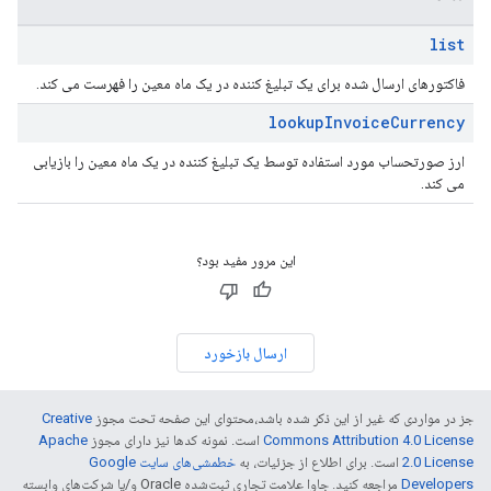
list
فاکتورهای ارسال شده برای یک تبلیغ کننده در یک ماه معین را فهرست می کند.
inventor
lookup
Invoice
Currency
ارز صورتحساب مورد استفاده توسط یک تبلیغ کننده در یک ماه معین را بازیابی
می کند.
این مرور مفید بود؟
partners
ارسال بازخورد
جز در مواردی که غیر از این ذکر شده باشد،‌محتوای این صفحه تحت مجوز
Creative
Commons Attribution 4.0 License
است. نمونه کدها نیز دارای مجوز
Apache
2.0 License
است. برای اطلاع از جزئیات، به
خطمشی‌های سایت Google
Developers‏
مراجعه کنید. جاوا علامت تجاری ثبت‌شده Oracle و/یا شرکت‌های وابسته