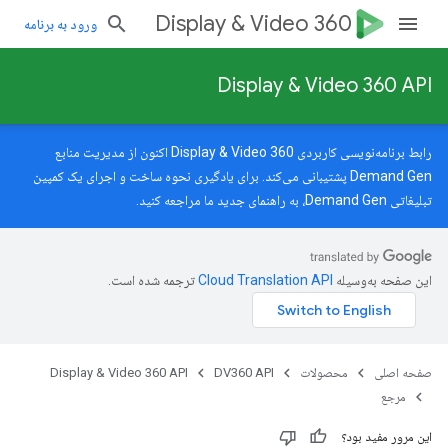
Display & Video 360
ورود به برنامه
Display & Video 360 API
رابط برنامه‌نویسی کاربردی Display & Video 360 اکنون از مدیریت منابع
Demand Gen پشتیبانی می‌کند. برای یادگیری نحوه ساخت و اجرای یک کمپین
تبلیغاتی Demand Gen، به
راهنمای جدید
ما مراجعه کنید.
advertisers.adGroups.
adverters.adGroups.yout
این صفحه به‌وسیله
ترجمه شده است.
صفحه اصلی
محصولات
DV360 API
Display & Video 360 API
مرجع
این مرور مفید بود؟