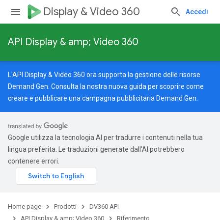
Display & Video 360
Accedi
API Display & amp; Video 360
L'API Display & Video 360 ora supporta la gestione delle risorse
Demand Gen. Consulta la nostra
nuova guida
per scoprire come
creare e pubblicare una campagna pubblicitaria Demand Gen.
Google utilizza la tecnologia AI per tradurre i contenuti nella tua
rySources
lingua preferita. Le traduzioni generate dall'AI potrebbero
contenere errori.
Home page
Prodotti
DV360 API
gOptions
API Display & amp; Video 360
Riferimento