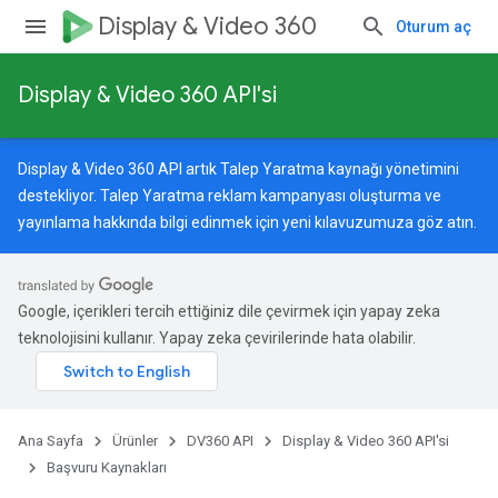
Display & Video 360
Oturum aç
eri.negatifAnahtar
Display & Video 360 API'si
Display & Video 360 API artık Talep Yaratma kaynağı yönetimini
destekliyor. Talep Yaratma reklam kampanyası oluşturma ve
yayınlama hakkında bilgi edinmek için
yeni kılavuzumuza
göz atın.
Google, içerikleri tercih ettiğiniz dile çevirmek için yapay zeka
teknolojisini kullanır. Yapay zeka çevirilerinde hata olabilir.
Ana Sayfa
Ürünler
DV360 API
Display & Video 360 API'si
Başvuru Kaynakları
rySources