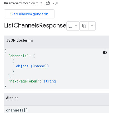
Bu size yardımcı oldu mu?
Geri bildirim gönderin
List
Channels
Response
JSON gösterimi
{
"channels"
: 
[
{
object (
Channel
)
}
]
,
"nextPageToken"
: 
string
}
Alanlar
channels[]