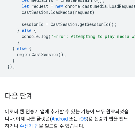
let
mediaInfo
=
createMediaInfo
();
let
request
=
new
chrome
.
cast
.
media
.
LoadReques
castSession
.
loadMedia
(
request
)
sessionId
=
CastSession
.
getSessionId
();
}
else
{
console
.
log
(
"Error: Attempting to play media w
}
}
else
{
rejoinCastSession
();
}
});
다음 단계
이로써 웹 전송기 앱에 추가할 수 있는 기능이 모두 완료되었습
니다. 이제 다른 플랫폼(
Android
또는
iOS
)용 전송기 앱을 빌드
하거나
수신기 앱
을 빌드할 수 있습니다.