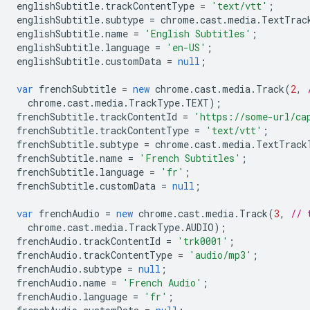
englishSubtitle
.
trackContentType
=
'text/vtt'
;
englishSubtitle
.
subtype
=
chrome
.
cast
.
media
.
TextTrac
englishSubtitle
.
name
=
'English Subtitles'
;
englishSubtitle
.
language
=
'en-US'
;
englishSubtitle
.
customData
=
null
;
var
frenchSubtitle
=
new
chrome
.
cast
.
media
.
Track
(
2
,
chrome
.
cast
.
media
.
TrackType
.
TEXT
);
frenchSubtitle
.
trackContentId
=
'https://some-url/ca
frenchSubtitle
.
trackContentType
=
'text/vtt'
;
frenchSubtitle
.
subtype
=
chrome
.
cast
.
media
.
TextTrack
frenchSubtitle
.
name
=
'French Subtitles'
;
frenchSubtitle
.
language
=
'fr'
;
frenchSubtitle
.
customData
=
null
;
var
frenchAudio
=
new
chrome
.
cast
.
media
.
Track
(
3
,
// 
chrome
.
cast
.
media
.
TrackType
.
AUDIO
);
frenchAudio
.
trackContentId
=
'trk0001'
;
frenchAudio
.
trackContentType
=
'audio/mp3'
;
frenchAudio
.
subtype
=
null
;
frenchAudio
.
name
=
'French Audio'
;
frenchAudio
.
language
=
'fr'
;