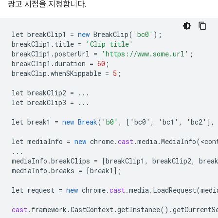
광고 시점을 지정합니다.
let
breakClip1
=
new
BreakClip
(
'bc0'
);
breakClip1
.
title
=
'Clip title'
breakClip1
.
posterUrl
=
'https://www.some.url'
;
breakClip1
.
duration
=
60
;
breakClip
.
whenSKippable
=
5
;
let
breakClip2
=
...
let
breakClip3
=
...
let
break1
=
new
Break
(
'b0'
,
[
'bc0', 'bc1', 'bc2'
]
,
let
mediaInfo
=
new
chrome
.
cast
.
media
.
MediaInfo
(
<
con
...
mediaInfo
.
breakClips
=
[
breakClip1, breakClip2, brea
mediaInfo
.
breaks
=
[
break1
]
;
let
request
=
new
chrome
.
cast
.
media
.
LoadRequest
(
medi
cast
.
framework
.
CastContext
.
getInstance
().
getCurrentS