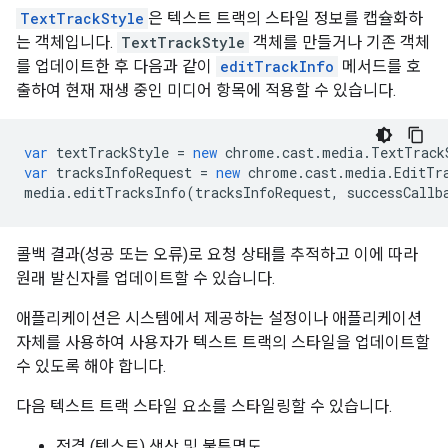
TextTrackStyle
은 텍스트 트랙의 스타일 정보를 캡슐화하
는 객체입니다.
TextTrackStyle
객체를 만들거나 기존 객체
를 업데이트한 후 다음과 같이
editTrackInfo
메서드를 호
출하여 현재 재생 중인 미디어 항목에 적용할 수 있습니다.
var
textTrackStyle
=
new
chrome
.
cast
.
media
.
TextTrack
var
tracksInfoRequest
=
new
chrome
.
cast
.
media
.
EditTr
media
.
editTracksInfo
(
tracksInfoRequest
,
successCallb
콜백 결과(성공 또는 오류)로 요청 상태를 추적하고 이에 따라
원래 발신자를 업데이트할 수 있습니다.
애플리케이션은 시스템에서 제공하는 설정이나 애플리케이션
자체를 사용하여 사용자가 텍스트 트랙의 스타일을 업데이트할
수 있도록 해야 합니다.
다음 텍스트 트랙 스타일 요소를 스타일링할 수 있습니다.
전경 (텍스트) 색상 및 불투명도