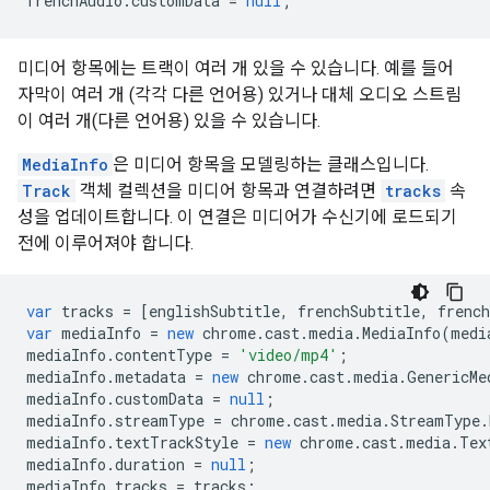
frenchAudio
.
customData
=
null
;
미디어 항목에는 트랙이 여러 개 있을 수 있습니다. 예를 들어
자막이 여러 개 (각각 다른 언어용) 있거나 대체 오디오 스트림
이 여러 개(다른 언어용) 있을 수 있습니다.
MediaInfo
은 미디어 항목을 모델링하는 클래스입니다.
Track
객체 컬렉션을 미디어 항목과 연결하려면
tracks
속
성을 업데이트합니다. 이 연결은 미디어가 수신기에 로드되기
전에 이루어져야 합니다.
var
tracks
=
[
englishSubtitle
,
frenchSubtitle
,
french
var
mediaInfo
=
new
chrome
.
cast
.
media
.
MediaInfo
(
medi
mediaInfo
.
contentType
=
'video/mp4'
;
mediaInfo
.
metadata
=
new
chrome
.
cast
.
media
.
GenericMe
mediaInfo
.
customData
=
null
;
mediaInfo
.
streamType
=
chrome
.
cast
.
media
.
StreamType
.
mediaInfo
.
textTrackStyle
=
new
chrome
.
cast
.
media
.
Tex
mediaInfo
.
duration
=
null
;
mediaInfo
.
tracks
=
tracks
;