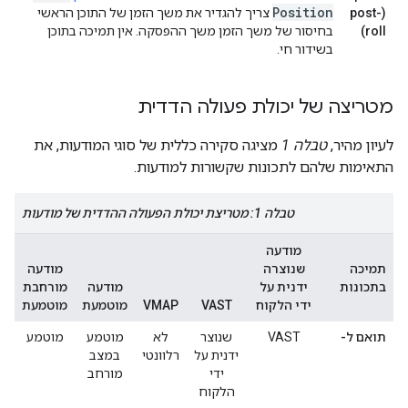
Position
(post-
צריך להגדיר את משך הזמן של התוכן הראשי
roll)
בחיסור של משך הזמן משך ההפסקה. אין תמיכה בתוכן
בשידור חי.
מטריצה של יכולת פעולה הדדית
לעיון מהיר,
טבלה 1
מציגה סקירה כללית של סוגי המודעות, את
התאימות שלהם לתכונות שקשורות למודעות.
טבלה 1: מטריצת יכולת הפעולה ההדדית של מודעות
מודעה
תמיכה
שנוצרה
מודעה
בתכונות
ידנית על
מודעה
מורחבת
ידי הלקוח
VAST
VMAP
מוטמעת
מוטמעת
תואם ל-
VAST
שנוצר
לא
מוטמע
מוטמע
ידנית על
רלוונטי
במצב
ידי
מורחב
הלקוח