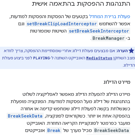
התנהגות ההפסקות בהתאמה אישית
פעולת ברירת המחדל
בקטעים של הפסקות והפסקות למודעות,
אפשר להשתמש
setBreakClipLoadInterceptor
וגם
setBreakSeekInterceptor
השיטות שמפורטות
ב-
BreakManager
.
הערה:
אם מבצעים פעולת דילוג אחרי שמסתיימת ההפסקה, צריך לוודא
מצב השחקן
MediaStatus
האובייקט השתנה ל-
PLAYING
לפני ביצוע פעולת
הדילוג.
מיירט הדילוג
מיירט הדילוג להפעלת הדילוג מאפשר לאפליקציה לשלוט
בהתנהגות של דילוג מעל הפסקות למודעות. הפונקציה מופעלת
כשנשלחת בקשה לפעולת דילוג שמחפש קדימה או אחורה
בהפסקה אחת או יותר. כשקוראים לפונקציה,
BreakSeekData
מועבר כפרמטר לפונקציית הקריאה החוזרת. האובייקט
BreakSeekData
מכיל מערך של
Break
אובייקטים