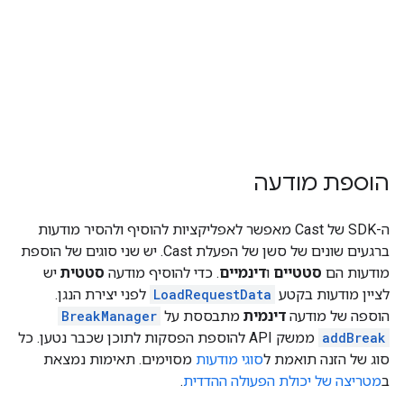
אירעה
שגיאה.
BREAK_ENDED
מופעל כשהקליפ
האחרון בהפסקה
מסתיים.
הוספת מודעה
ה-SDK של Cast מאפשר לאפליקציות להוסיף ולהסיר מודעות
ברגעים שונים של סשן של הפעלת Cast. יש שני סוגים של הוספת
מודעות הם
סטטיים
ו
דינמיים
. כדי להוסיף מודעה
סטטית
יש
לציין מודעות בקטע
LoadRequestData
לפני יצירת הנגן.
הוספה של מודעה
דינמית
מתבססת על
BreakManager
addBreak
ממשק API להוספת הפסקות לתוכן שכבר נטען. כל
סוג של הזנה תואמת ל
סוגי מודעות
מסוימים. תאימות נמצאת
ב
מטריצה של יכולת הפעולה ההדדית
.