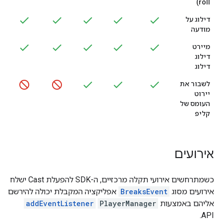
roll)
דילוג על
מודעה
מיירט
דילוג
דילוג
לשבור את
יירוט
העומס של
קליפ
אירועים
כשמתרחשים אירועי תקלה מרכזיים, ה-SDK להפעלת Cast ישלח
אירועים מסוג
BreaksEvent
אפליקציה המקבלת יכולה להירשם
אליהם באמצעות
PlayerManager
addEventListener
API.