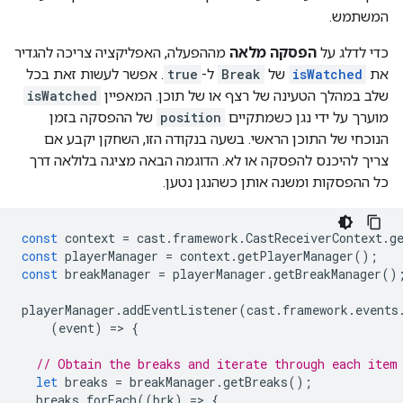
המשתמש.
כדי לדלג על
הפסקה מלאה
מההפעלה, האפליקציה צריכה להגדיר
את
isWatched
של
Break
ל-
true
. אפשר לעשות זאת בכל
שלב במהלך הטעינה של רצף או של תוכן. המאפיין
isWatched
מוערך על ידי נגן כשמתקיים
position
של ההפסקה בזמן
הנוכחי של התוכן הראשי. בשעה בנקודה הזו, השחקן יקבע אם
צריך להיכנס להפסקה או לא. הדוגמה הבאה מציגה בלולאה דרך
כל ההפסקות ומשנה אותן כשהנגן נטען.
const
context
=
cast
.
framework
.
CastReceiverContext
.
g
const
playerManager
=
context
.
getPlayerManager
();
const
breakManager
=
playerManager
.
getBreakManager
()
playerManager
.
addEventListener
(
cast
.
framework
.
events
(
event
)
=
>
{
// Obtain the breaks and iterate through each item
let
breaks
=
breakManager
.
getBreaks
();
breaks
.
forEach
((
brk
)
=
>
{