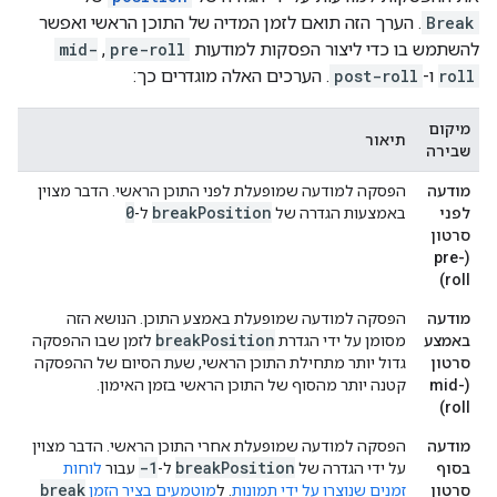
Break
. הערך הזה תואם לזמן המדיה של התוכן הראשי ואפשר
להשתמש בו כדי ליצור הפסקות למודעות
pre-roll
,
mid-
roll
ו-
post-roll
. הערכים האלה מוגדרים כך:
מיקום
תיאור
שבירה
מודעה
הפסקה למודעה שמופעלת לפני התוכן הראשי. הדבר מצוין
0
break
Position
לפני
באמצעות הגדרה של
ל-
סרטון
(pre-
roll)
מודעה
הפסקה למודעה שמופעלת באמצע התוכן. הנושא הזה
break
Position
באמצע
מסומן על ידי הגדרת
לזמן שבו ההפסקה
סרטון
גדול יותר מתחילת התוכן הראשי, שעת הסיום של ההפסקה
(mid-
קטנה יותר מהסוף של התוכן הראשי בזמן האימון.
roll)
מודעה
הפסקה למודעה שמופעלת אחרי התוכן הראשי. הדבר מצוין
-1
break
Position
בסוף
על ידי הגדרה של
ל-
עבור
לוחות
break
סרטון
זמנים שנוצרו על ידי תמונות
. ל
מוטמעים בציר הזמן