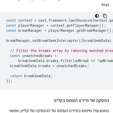
נצפו.
const
context
=
cast
.
framework
.
CastReceiverContext
.
g
const
playerManager
=
context
.
getPlayerManager
();
const
breakManager
=
playerManager
.
getBreakManager
()
breakManager
.
setBreakSeekInterceptor
((
breakSeekData
)
// Filter the breaks array by removing watched bre
const
unwatchedBreaks
=
breakSeekData
.
breaks
.
filter
(
adBreak
=
>
!
adBrea
breakSeekData
.
breaks
=
unwatchedBreaks
;
return
breakSeekData
;
});
הפסקה של מיירט העומס בקליפ
באמצעות שימוש במיירט העומס של ההפסקה של קליפ, אפשר