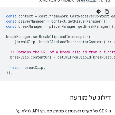
id
של
BreakClip
ממופה לכתובת URL.
const
context
=
cast
.
framework
.
CastReceiverContext
.
g
const
playerManager
=
context
.
getPlayerManager
();
const
breakManager
=
playerManager
.
getBreakManager
()
breakManager
.
setBreakClipLoadInterceptor
(
(
breakClip
,
breakClipLoadInterceptorContext
)
=
>
// Obtains the URL of a break clip id from a funct
breakClip
.
contentUrl
=
getUrlFromClipId
(
breakClip
.
return
breakClip
;
});
דילוג על מודעה
ה-SDK של מקלט האינטרנט מספק ממשקי API לדילוג על