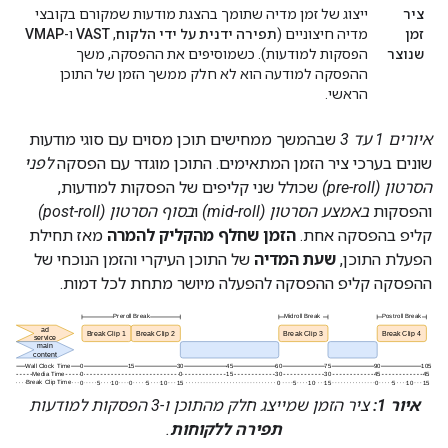
ציר
ייצוג של זמן מדיה שתומך בהצגת מודעות שמקורם בקובצי
זמן
מדיה חיצוניים (
תפירה ידנית על ידי הלקוח
,
VAST
ו-
VMAP
שנוצר
הפסקות למודעות). כשמוסיפים את ההפסקה, משך
ההפסקה למודעה הוא לא חלק ממשך הזמן של התוכן
הראשי.
איורים 1 עד 3
שבהמשך ממחישים תוכן מסוים עם סוגי מודעות
שונים בערכי ציר הזמן המתאימים. התוכן מוגדר עם הפסקה
לפני
הסרטון (pre-roll)
שכולל שני קליפים של הפסקות למודעות,
והפסקות
באמצע הסרטון (mid-roll)
ו
בסוף הסרטון (post-roll)
קליפ בהפסקה אחת.
הזמן שחלף מהקליק להמרה
מאז תחילת
הפעלת התוכן,
שעת המדיה
של התוכן העיקרי והזמן הנוכחי של
ההפסקה קליפ ההפסקה להפעלה מיושר מתחת לכל דמות.
איור 1:
ציר הזמן שמייצג חלק מהתוכן ו-3 הפסקות למודעות
תפירה ללקוחות
.