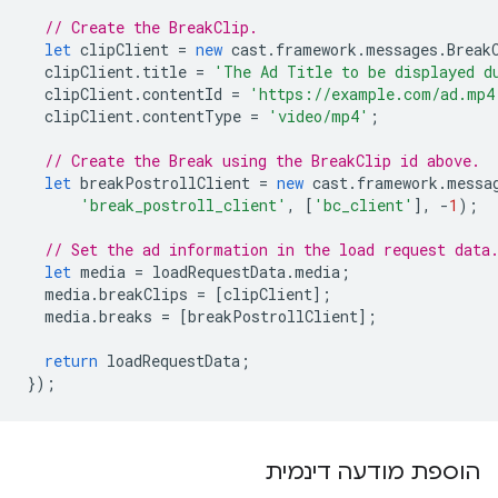
// Create the BreakClip.
let
clipClient
=
new
cast
.
framework
.
messages
.
Break
clipClient
.
title
=
'The Ad Title to be displayed d
clipClient
.
contentId
=
'https://example.com/ad.mp4
clipClient
.
contentType
=
'video/mp4'
;
// Create the Break using the BreakClip id above.
let
breakPostrollClient
=
new
cast
.
framework
.
messa
'break_postroll_client'
,
[
'bc_client'
],
-
1
);
// Set the ad information in the load request data
let
media
=
loadRequestData
.
media
;
media
.
breakClips
=
[
clipClient
];
media
.
breaks
=
[
breakPostrollClient
];
return
loadRequestData
;
});
הוספת מודעה דינמית