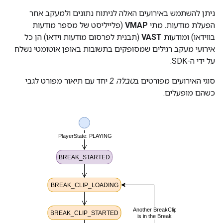
ניתן להשתמש באירועים האלה לניתוח נתונים ולמעקב אחר
הפעלת מודעות. מתי
VMAP
(פלייליסט של מספר מודעות
בווידאו) ומודעות
VAST
(תבנית לפרסום מודעות וידאו) הן כל
אירועי מעקב רגילים שמסופקים בתשובות באופן אוטומטי נשלח
על ידי ה-SDK.
סוגי האירועים מפורטים ב
טבלה 2
יחד עם תיאור מפורט לגבי
כשהם מופעלים.
טבלה 2: אירועים של הפסקות זמניות והתיאורים
שלהם.
אירוע הפסקה
תיאור
BREAK_STARTED
מופעל כשזמן
המדיה הנוכחי של
התוכן הראשי שווה
position
לזמן
מההפסקה שלא
נצפה.