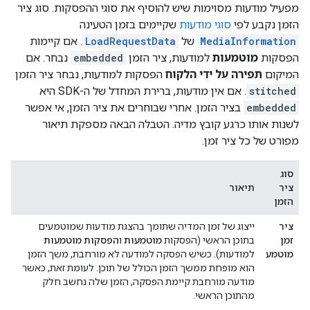
מפעיל מודעות מסוימות שיש להוסיף את סוגי ההפסקות. סוג ציר
הזמן נקבע לפי
סוגי מודעות
שקיימים בזמן הטעינה
MediaInformation
של
LoadRequestData
. אם קיימות
הפסקות
מוטמעות
למודעות, ציר הזמן
embedded
נבחר. אם
המיקום
תפירה על ידי הלקוח
הפסקות למודעות, נבחר ציר הזמן
stitched
. אם אין מודעות, ברירת המחדל של ה-SDK היא
embedded
בציר הזמן. אחרי שבוחרים את ציר הזמן, אי אפשר
לשנות אותו כרגע קובץ מדיה. הטבלה הבאה מספקת תיאור
מפורט של כל ציר זמן.
סוג
ציר
תיאור
הזמן
ציר
ייצוג של זמן המדיה שתומך בהצגת מודעות שמוטמעים
זמן
בתוכן הראשי (הפסקות
מוטמעות
ו
הפסקות מוטמעות
מוטמע
למודעות). כשיש הפסקה למודעה לא מורחבת, משך הזמן
הוא מופחת ממשך הזמן הכולל של תוכן. לעומת זאת, כאשר
מודעה מורחבת קיימת הפסקה, הזמן שלה נחשב חלק
מהתוכן הראשי.