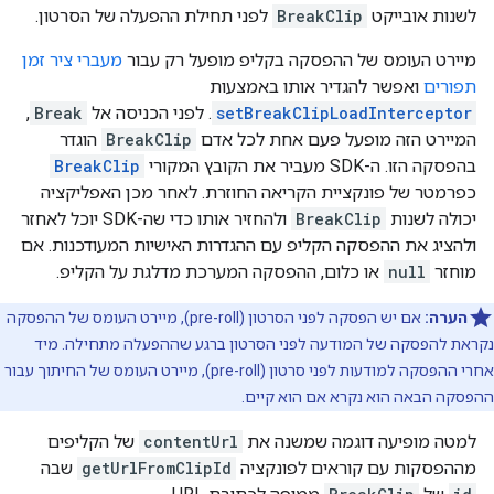
לשנות אובייקט
BreakClip
לפני תחילת ההפעלה של הסרטון.
מיירט העומס של ההפסקה בקליפ מופעל רק עבור
מעברי ציר זמן
תפורים
ואפשר להגדיר אותו באמצעות
setBreakClipLoadInterceptor
. לפני הכניסה אל
Break
,
המיירט הזה מופעל פעם אחת לכל אדם
BreakClip
הוגדר
בהפסקה הזו. ה-SDK מעביר את הקובץ המקורי
BreakClip
כפרמטר של פונקציית הקריאה החוזרת. לאחר מכן האפליקציה
יכולה לשנות
BreakClip
ולהחזיר אותו כדי שה-SDK יוכל לאחזר
ולהציג את ההפסקה הקליפ עם ההגדרות האישיות המעודכנות. אם
מוחזר
null
או כלום, ההפסקה המערכת מדלגת על הקליפ.
הערה:
אם יש הפסקה לפני הסרטון (pre-roll), מיירט העומס של ההפסקה
נקראת להפסקה של המודעה לפני הסרטון ברגע שההפעלה מתחילה. מיד
אחרי ההפסקה למודעות לפני סרטון (pre-roll), מיירט העומס של החיתוך עבור
ההפסקה הבאה הוא נקרא אם הוא קיים.
למטה מופיעה דוגמה שמשנה את
contentUrl
של הקליפים
מההפסקות עם קוראים לפונקציה
getUrlFromClipId
שבה