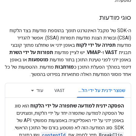
מופעלת.
סוגי מודעות
ה-SDK של מקבל האינטרנט תומך בהוספת מודעות בצד הלקוח
(CSAI) ובשרת הצגת מודעות תפורות (SSAI). אפשר להגדיר
מודעות
תפירה על ידי לקוח
באופן ידני או שחולצו מתוך קובצי
תבנית
VAST
ו-
VMAP
. יש לציין מודעות
תפורות על ידי השרת
באופן ידני לפני טעינת התוכן בתור מודעות
מוטמעות
או באופן
דינמי במהלך הפעלת התוכן כ
מורחבות
מודעות. ההטמעות של כל
אחד מסוגי המודעות האלה מתוארות בפירוט בהמשך.
שנוצר ידנית על ידי הלקוח
VAST
עוד
הפסקה ידנית למודעה שתפורה על ידי הלקוח
הוא סוג
של הפסקה למודעה שתפורה יחד על ידי הלקוח, ומצוינים
באופן ידני על ידי האפליקציה באמצעות ממשקי API של
SDK. סוג המודעה הזה לא מוטמע בזרם של התוכן הראשי.
BreakClip
חייב לספק את
contentId
שזו כתובת