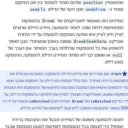
שהמאפיין
position
שלהם מוגדר למספר בין זמן המיקום
מוגדר כ-
seekFrom
וזמן היעד של הדילוג
seekTo
.
המיירוט הזה מאפשר לאובייקטים של
Break
בהפסקות
המתאימות להיות שונה. לאחר ההטמעה, מיירט הדילוג שרוצים
לציין חייב לציין איזו מודעה הפסקות להפעלה על ידי החזרת
אובייקט
BreakSeekData
ששונה באופן אופציונלי. הנגן ימשיך
להשמיע את כל ההפסקות שכלולות בערך המוחזר. אם הערך של
null
או ששום דבר לא מוחזר ממיירט הדילוג להפסקה, ההפסקה
בוצע דילוג.
הערה:
אם מגדירים את מיירט הדילוג להפסקה, המערכת מבטלת את
התנהגות ברירת המחדל. הזה כולל תכונות כמו דילוג על הפסקות שכבר נצפו.
כדי להתאים אישית את הכתובת התנהגות החיפוש של ההפסקות ולא הפעלת
הפסקות שנצפו, האפליקציה תצטרך ולציין את הלוגיקה בהפסקות הדילוג, על
ידי בדיקת
isWatched
של
Break
. הגדרת הנכס
isWatched
תטופל על ידי ה-
SDK כאשר: מתבצעת הפסקה ללא קשר לשימוש של מיירט הדילוג.
דוגמה להטמעה פשוטה של המיירט מבטל את התנהגות ברירת
המחדל כדי לצפות בכל ההפסקות למודעות למעט הפסקות שכבר