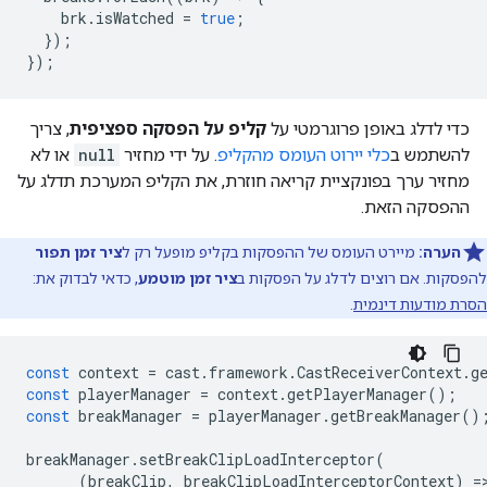
brk
.
isWatched
=
true
;
});
});
כדי לדלג באופן פרוגרמטי על
קליפ על הפסקה ספציפית
, צריך
להשתמש ב
כלי יירוט העומס מהקליפ
. על ידי מחזיר
null
או לא
מחזיר ערך בפונקציית קריאה חוזרת, את הקליפ המערכת תדלג על
ההפסקה הזאת.
הערה:
מיירט העומס של ההפסקות בקליפ מופעל רק ל
ציר זמן תפור
להפסקות. אם רוצים לדלג על הפסקות ב
ציר זמן מוטמע
, כדאי לבדוק את:
הסרת מודעות דינמית
.
const
context
=
cast
.
framework
.
CastReceiverContext
.
g
const
playerManager
=
context
.
getPlayerManager
();
const
breakManager
=
playerManager
.
getBreakManager
()
breakManager
.
setBreakClipLoadInterceptor
(
(
breakClip
,
breakClipLoadInterceptorContext
)
=