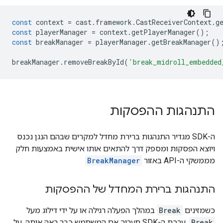
const
context
=
cast
.
framework
.
CastReceiverContext
.
g
const
playerManager
=
context
.
getPlayerManager
();
const
breakManager
=
playerManager
.
getBreakManager
()
breakManager
.
removeBreakById
(
'break_midroll_embedded
התנהגות ההפסקות
ה-SDK מגדיר התנהגות ברירת מחדל למקרים שבהם הנגן נכנס
ויוצא הפסקות ומספק דרך להתאים אותו אישית באמצעות חלק
מממשקי ה-API באזור
BreakManager
התנהגות ברירת המחדל של ההפסקות
כשמזינים
Break
במהלך הפעלה רגילה או על ידי דילוג מעל
Break
, ערכת ה-SDK תעריך אם המשתמש כבר ראה אותה, על