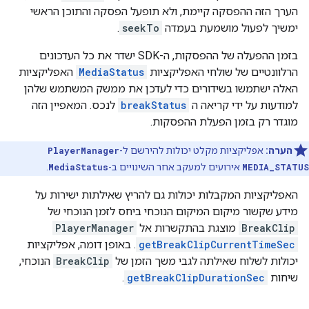
הערך הזה ההפסקה קיימת, ולא תופעל הפסקה והתוכן הראשי
ימשיך לפעול מושמעת בעמדה
seekTo
.
בזמן ההפעלה של ההפסקות, ה-SDK ישדר את כל העדכונים
הרלוונטיים של שולחי האפליקציות
MediaStatus
האפליקציות
האלה ישתמשו בשידורים כדי לעדכן את ממשק המשתמש שלהן
למודעות על ידי קריאה ה
breakStatus
לנכס. המאפיין הזה
מוגדר רק בזמן הפעלת ההפסקות.
הערה:
אפליקציות מקלט יכולות להירשם ל-
PlayerManager
MEDIA_STATUS
אירועים למעקב אחר השינויים ב-
MediaStatus
.
האפליקציות המקבלות יכולות גם להריץ שאילתות ישירות על
מידע שקשור מיקום המיקום הנוכחי ביחס לזמן הנוכחי של
BreakClip
מוצגת בהתקשרות אל
PlayerManager
getBreakClipCurrentTimeSec
. באופן דומה, אפליקציות
יכולות לשלוח שאילתה לגבי משך הזמן של
BreakClip
הנוכחי,
שיחות
getBreakClipDurationSec
.