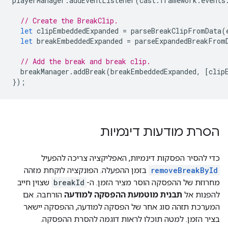
playerManager
.
addEventListener
(
cast
.
framework
.
events
// Create the BreakClip.
let
clipEmbeddedExpanded
=
parseBreakClipFromData
(
let
breakEmbeddedExpanded
=
parseExpandedBreakFrom
// Add the break and break clip.
breakManager
.
addBreak
(
breakEmbeddedExpanded
,
[
clip
});
הסרת מודעות דינמיות
כדי להסיר הפסקות דינמיות, האפליקציה צריכה להפעיל
removeBreakById
בזמן ההפעלה. הפונקציה לוקחת מזהה
מחרוזת של ההפסקה הוסר מציר הזמן. ה-
breakId
שצוין חייב
להפנות אל
תבנית מוטמעת ההפסקה למודעה
הורחבה. אם
המערכת תזהה סוג אחר של הפסקה למודעה, ההפסקה יישאר
בציר הזמן. למטה תוכלו לראות דוגמה להסרת ההפסקה.