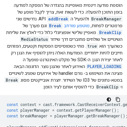
הוספת מודעה דינמית מאופיינת בהגדרה של הפסקה למודעה
בזמן התוכן להפעלה. כדי לעשות זאת, צריך לקבל מופע של
BreakManager
ולהפעיל ה
addBreak
API. נדרשים שני
פרמטרים לפחות,
מוטמע מורחב
Break
וגם מערך של
BreakClip
. מאפיין שלישי אופציונלי כלול כדי לאלץ את שליחת
השינויים אל שולחים מחוברים דרך שידור
MediaStatus
כשהערך הוא
true
. מתי כשמוסיפים הפסקות וקטעים, המזהים
חייבים להיות ייחודיים. המודעות האלה ניתן להוסיף את הנגן רק
לאחר יצירת הנגן. ה-SDK של מקלט האינטרנט מופעל ה
PLAYER_LOADING
האירוע לאחר שהנגן נוצר. הדוגמה הבאה
מציגה את השימוש ב- גורם handler של אירועים שמגיב לשינויים
במטא-נתונים של ID3 של השידור. יוצרת אובייקטים מסוג
Break
ו-
BreakClip
כדי להוסיף אותם לציר הזמן.
const
context
=
cast
.
framework
.
CastReceiverContext
.
g
const
playerManager
=
context
.
getPlayerManager
();
const
breakManager
=
playerManager
.
getBreakManager
()