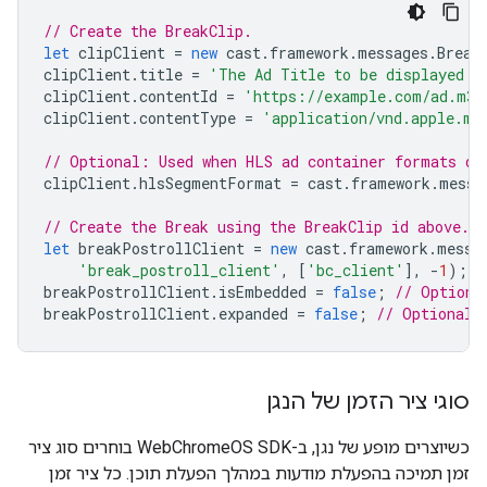
// Create the BreakClip.
let
clipClient
=
new
cast
.
framework
.
messages
.
Break
clipClient
.
title
=
'The Ad Title to be displayed d
clipClient
.
contentId
=
'https://example.com/ad.m3u
clipClient
.
contentType
=
'application/vnd.apple.mp
// Optional: Used when HLS ad container formats di
clipClient
.
hlsSegmentFormat
=
cast
.
framework
.
messa
// Create the Break using the BreakClip id above.
let
breakPostrollClient
=
new
cast
.
framework
.
messa
'break_postroll_client'
,
[
'bc_client'
],
-
1
);
breakPostrollClient
.
isEmbedded
=
false
;
// Optiona
breakPostrollClient
.
expanded
=
false
;
// Optional:
סוגי ציר הזמן של הנגן
כשיוצרים מופע של נגן, ב-WebChromeOS SDK בוחרים סוג ציר
זמן תמיכה בהפעלת מודעות במהלך הפעלת תוכן. כל ציר זמן