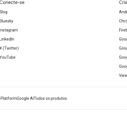
Conecte-se
Cri
Blog
And
Bluesky
Chr
Instagram
Fire
LinkedIn
Goog
X (Twitter)
Goog
YouTube
Goog
Goog
View
 Platform
Google AI
Todos os produtos