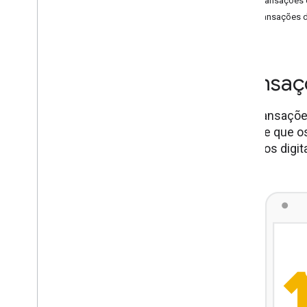
Criar transações
Crie transações 
Transa
Crie transaçõ
permite que o
produtos digit