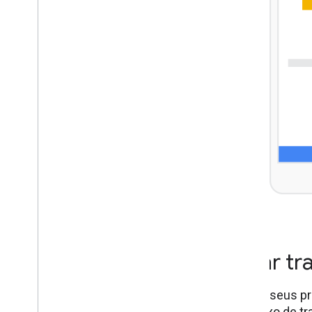
Criar t
Venda seus pr
um fluxo de tr