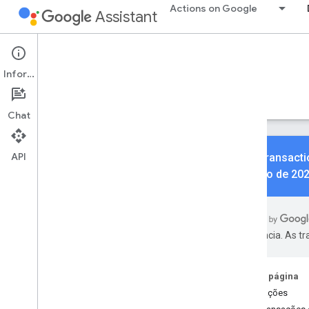
Actions on Google
Assistant
Conversational Actions
Transactions
Informações
Adicione transações às suas ações.
Guias
Referências
Exemplos
Chat
API
A API Transact
de junho de 20
Noções básicas
Visão geral
preferência. As t
Criar transações
Produtos físicos
Produtos digitais
Nesta página
Transações