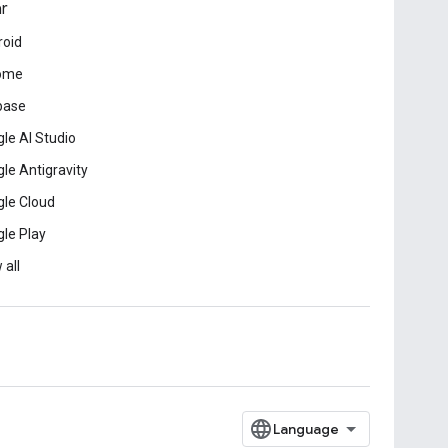
ar
roid
ome
base
le AI Studio
le Antigravity
le Cloud
le Play
 all