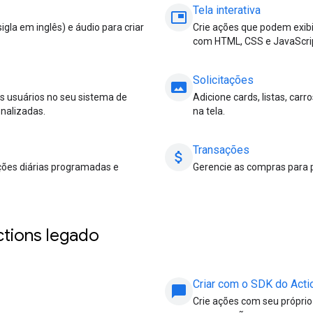
Tela interativa
picture_in_picture
gla em inglês) e áudio para criar
Crie ações que podem exibi
com HTML, CSS e JavaScri
Solicitações
panorama
s usuários no seu sistema de
Adicione cards, listas, car
nalizadas.
na tela.
Transações
attach_money
ções diárias programadas e
Gerencie as compras para pe
ctions legado
Criar com o SDK do Acti
chat_bubble
Crie ações com seu próprio