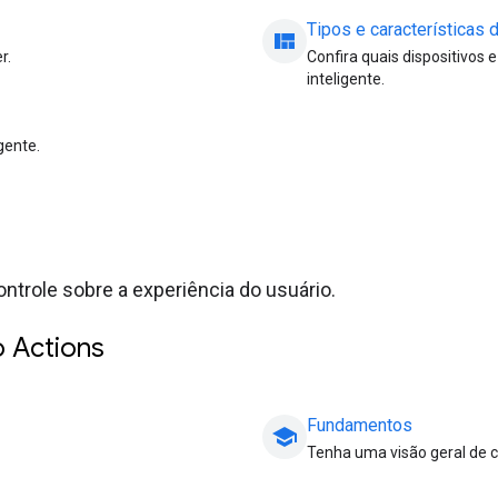
Tipos e características 
view_quilt
r.
Confira quais dispositivos
inteligente.
gente.
ntrole sobre a experiência do usuário.
o Actions
Fundamentos
school
Tenha uma visão geral de 