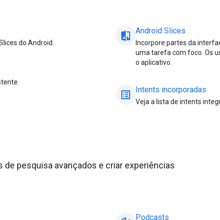
Android Slices
compare_arrow
lices do Android.
Incorpore partes da interfa
uma tarefa com foco. Os us
o aplicativo.
tente.
Intents incorporadas
list_alt
Veja a lista de intents inte
 de pesquisa avançados e criar experiências
Podcasts