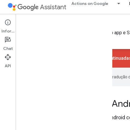
Actions on Google
Assistant
Documentos
Informações
Descubra recursos para ajudar você a criar Ações no app e 
inteligente.
Chat
As ações de conversa foram descontinuadas
API
O Google usa tecnologia de IA na tradução 
Ações no app e Slices do And
Permita que os usuários iniciem seus apps Android c
Assistente.