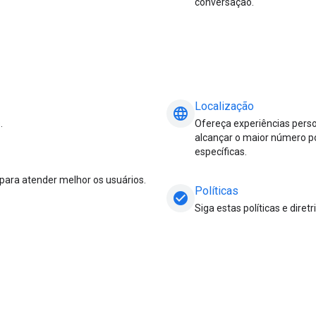
conversação.
Localização
language
.
Ofereça experiências perso
alcançar o maior número po
específicas.
ara atender melhor os usuários.
Políticas
check_circle
Siga estas políticas e dire