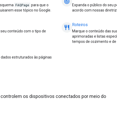
track_changes
 esquema
FAQPage
para que o
Expanda o público do seu p
uisarem esse tópico no Google.
acordo com nossas diretriz
Roteiros
restaurant_meal
 seu conteúdo com o tipo de
Marque o conteúdo das sua
aprimoradas e listas especí
tempos de cozimento e de p
o dados estruturados às páginas
s controlem os dispositivos conectados por meio do