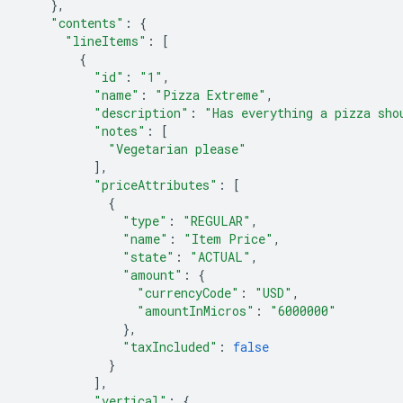
},
"contents"
:
{
"lineItems"
:
[
{
"id"
:
"1"
,
"name"
:
"Pizza Extreme"
,
"description"
:
"Has everything a pizza sho
"notes"
:
[
"Vegetarian please"
],
"priceAttributes"
:
[
{
"type"
:
"REGULAR"
,
"name"
:
"Item Price"
,
"state"
:
"ACTUAL"
,
"amount"
:
{
"currencyCode"
:
"USD"
,
"amountInMicros"
:
"6000000"
},
"taxIncluded"
:
false
}
],
"vertical"
:
{