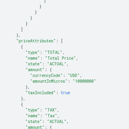
]
}
}
}
}
]
},
"priceAttributes"
:
[
{
"type"
:
"TOTAL"
,
"name"
:
"Total Price"
,
"state"
:
"ACTUAL"
,
"amount"
:
{
"currencyCode"
:
"USD"
,
"amountInMicros"
:
"10000000"
},
"taxIncluded"
:
true
},
{
"type"
:
"TAX"
,
"name"
:
"Tax"
,
"state"
:
"ACTUAL"
,
"amount"
:
{