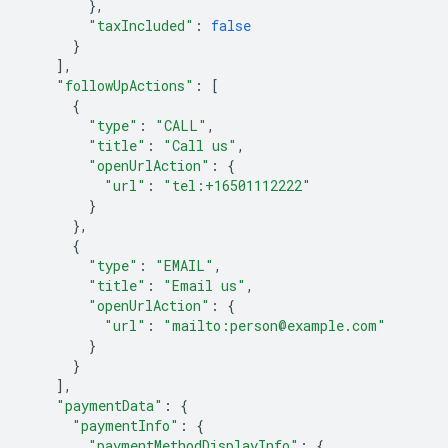
},
"taxIncluded"
:
false
}
],
"followUpActions"
:
[
{
"type"
:
"CALL"
,
"title"
:
"Call us"
,
"openUrlAction"
:
{
"url"
:
"tel:+16501112222"
}
},
{
"type"
:
"EMAIL"
,
"title"
:
"Email us"
,
"openUrlAction"
:
{
"url"
:
"mailto:person@example.com"
}
}
],
"paymentData"
:
{
"paymentInfo"
:
{
"paymentMethodDisplayInfo"
:
{