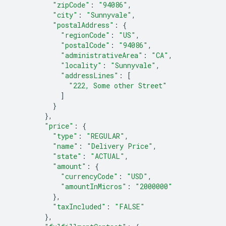
"zipCode"
:
"94086"
,
"city"
:
"Sunnyvale"
,
"postalAddress"
:
{
"regionCode"
:
"US"
,
"postalCode"
:
"94086"
,
"administrativeArea"
:
"CA"
,
"locality"
:
"Sunnyvale"
,
"addressLines"
:
[
"222, Some other Street"
]
}
},
"price"
:
{
"type"
:
"REGULAR"
,
"name"
:
"Delivery Price"
,
"state"
:
"ACTUAL"
,
"amount"
:
{
"currencyCode"
:
"USD"
,
"amountInMicros"
:
"2000000"
},
"taxIncluded"
:
"FALSE"
},