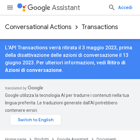
Assistant
Accedi
Conversational Actions
Transactions
L'API Transactions verrà ritirata il 3 maggio 2023, prima
della disattivazione delle azioni di conversazione il 13
giugno 2023. Per ulteriori informazioni, vedi
Ritiro di
Azioni di conversazione
.
Google utilizza la tecnologia AI per tradurre i contenuti nella tua
lingua preferita. Le traduzioni generate dall'AI potrebbero
contenere errori.
Home page
Prodotti
Google Assistant
Documenti