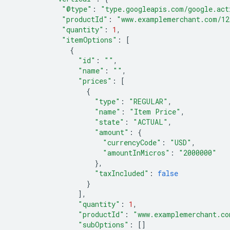
"@type"
:
"type.googleapis.com/google.act
"productId"
:
"www.examplemerchant.com/12
"quantity"
:
1
,
"itemOptions"
:
[
{
"id"
:
""
,
"name"
:
""
,
"prices"
:
[
{
"type"
:
"REGULAR"
,
"name"
:
"Item Price"
,
"state"
:
"ACTUAL"
,
"amount"
:
{
"currencyCode"
:
"USD"
,
"amountInMicros"
:
"2000000"
},
"taxIncluded"
:
false
}
],
"quantity"
:
1
,
"productId"
:
"www.examplemerchant.co
"subOptions"
:
[]