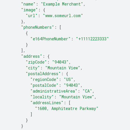
"name"
:
"Example Merchant"
,
"image"
:
{
"url"
:
"www.someurl.com"
},
"phoneNumbers"
:
[
{
"e164PhoneNumber"
:
"+11112223333"
}
],
"address"
:
{
"zipCode"
:
"94043"
,
"city"
:
"Mountain View"
,
"postalAddress"
:
{
"regionCode"
:
"US"
,
"postalCode"
:
"94043"
,
"administrativeArea"
:
"CA"
,
"locality"
:
"Mountain View"
,
"addressLines"
:
[
"1600, Amphiteatre Parkway"
]
}
}