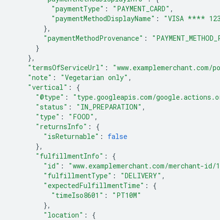
"paymentType"
:
"PAYMENT_CARD"
,
"paymentMethodDisplayName"
:
"VISA **** 12
},
"paymentMethodProvenance"
:
"PAYMENT_METHOD_
}
},
"termsOfServiceUrl"
:
"www.examplemerchant.com/p
"note"
:
"Vegetarian only"
,
"vertical"
:
{
"@type"
:
"type.googleapis.com/google.actions.o
"status"
:
"IN_PREPARATION"
,
"type"
:
"FOOD"
,
"returnsInfo"
:
{
"isReturnable"
:
false
},
"fulfillmentInfo"
:
{
"id"
:
"www.examplemerchant.com/merchant-id/
"fulfillmentType"
:
"DELIVERY"
,
"expectedFulfillmentTime"
:
{
"timeIso8601"
:
"PT10M"
},
"location"
:
{