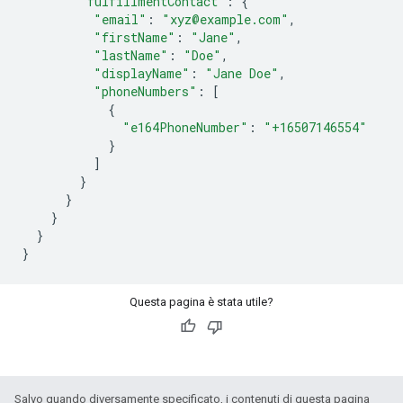
"fulfillmentContact"
:
{
"email"
:
"xyz@example.com"
,
"firstName"
:
"Jane"
,
"lastName"
:
"Doe"
,
"displayName"
:
"Jane Doe"
,
"phoneNumbers"
:
[
{
"e164PhoneNumber"
:
"+16507146554"
}
]
}
}
}
}
}
Questa pagina è stata utile?
Salvo quando diversamente specificato, i contenuti di questa pagina