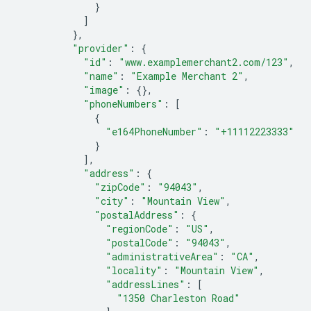
}
]
},
"provider"
:
{
"id"
:
"www.examplemerchant2.com/123"
,
"name"
:
"Example Merchant 2"
,
"image"
:
{},
"phoneNumbers"
:
[
{
"e164PhoneNumber"
:
"+11112223333"
}
],
"address"
:
{
"zipCode"
:
"94043"
,
"city"
:
"Mountain View"
,
"postalAddress"
:
{
"regionCode"
:
"US"
,
"postalCode"
:
"94043"
,
"administrativeArea"
:
"CA"
,
"locality"
:
"Mountain View"
,
"addressLines"
:
[
"1350 Charleston Road"