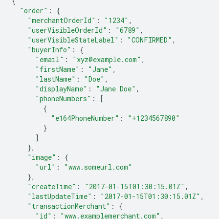
{
"order"
:
{
"merchantOrderId"
:
"1234"
,
"userVisibleOrderId"
:
"6789"
,
"userVisibleStateLabel"
:
"CONFIRMED"
,
"buyerInfo"
:
{
"email"
:
"xyz@example.com"
,
"firstName"
:
"Jane"
,
"lastName"
:
"Doe"
,
"displayName"
:
"Jane Doe"
,
"phoneNumbers"
:
[
{
"e164PhoneNumber"
:
"+1234567890"
}
]
},
"image"
:
{
"url"
:
"www.someurl.com"
},
"createTime"
:
"2017-01-15T01:30:15.01Z"
,
"lastUpdateTime"
:
"2017-01-15T01:30:15.01Z"
,
"transactionMerchant"
:
{
"id"
:
"www.examplemerchant.com"
,