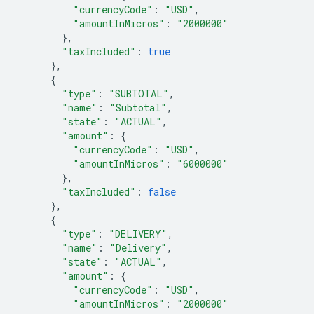
"currencyCode"
:
"USD"
,
"amountInMicros"
:
"2000000"
},
"taxIncluded"
:
true
},
{
"type"
:
"SUBTOTAL"
,
"name"
:
"Subtotal"
,
"state"
:
"ACTUAL"
,
"amount"
:
{
"currencyCode"
:
"USD"
,
"amountInMicros"
:
"6000000"
},
"taxIncluded"
:
false
},
{
"type"
:
"DELIVERY"
,
"name"
:
"Delivery"
,
"state"
:
"ACTUAL"
,
"amount"
:
{
"currencyCode"
:
"USD"
,
"amountInMicros"
:
"2000000"