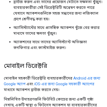
ব্রাউজ করুন এবং তাদের প্রয়োজন মেটাতে সক্ষমতা খুঁজুন।
ব্যবহারকারীরা সেই ডিরেক্টরিটি অন্বেষণ করতে পারে
যেখানে অ্যাকশনগুলিকে সহজ সন্ধানের জন্য লজিক্যাল
গ্রুপে শ্রেণীবদ্ধ করা হয়।
অ্যাসিস্ট্যান্টের সাথে প্রাসঙ্গিক অ্যাকশন খুঁজে বের করার
মাধ্যমে তাদের ক্ষমতা খুঁজুন।
অ্যাকশনের সাথে তাদের অ্যাসিস্ট্যান্ট অভিজ্ঞতা
কনফিগার এবং কাস্টমাইজ করুন।
মোবাইল ডিরেক্টরি
মোবাইল সহকারী ডিরেক্টরি ব্যবহারকারীদের
Android এর জন্য
Google অ্যাপ
এবং
iOS-এর জন্য Google সহকারী অ্যাপের
মাধ্যমে অ্যাকশন ব্রাউজ করতে দেয়।
নিম্নলিখিত উদাহরণগুলি ফিটবিট কোচের জন্য একটি পৃষ্ঠা
দেখায়, একটি স্বাস্থ্য ও ফিটনেস অ্যাকশন যা ব্যবহারকারীদের