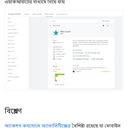
ওয়ার্কআউটের মাধ্যমে নিয়ে যায়:
বিশ্লেষণ
অ্যাকশন কনসোলে
অ্যানালিটিক্সের
বৈশিষ্ট্য রয়েছে যা মোবাইল