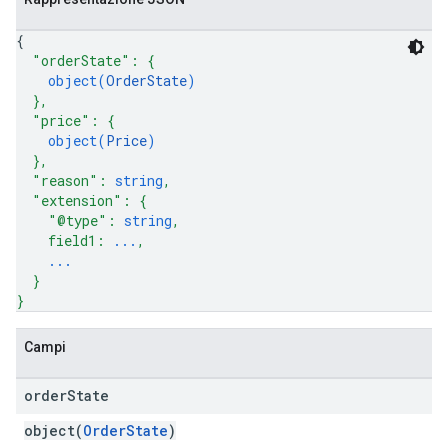
{
"orderState"
: 
{
object(
OrderState
)
}
,
"price"
: 
{
object(
Price
)
}
,
"reason"
: 
string
,
"extension"
: 
{
"@type"
: 
string
,
field1
: 
...
,
...
}
}
Campi
order
State
object(
OrderState
)