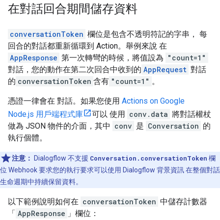
在對話回合期間儲存資料
conversationToken
欄位是包含不透明符記的字串， 每
回合的對話都重新循環到 Action。舉例來說 在
AppResponse
第一次轉彎的時候，將值設為
"count=1"
對話，您的動作在第二次回合中收到的
AppRequest
對話
的
conversationToken
含有
"count=1"
。
憑證一律會在 對話。如果您使用
Actions on Google
Node.js 用戶端程式庫
可以 使用
conv.data
將對話權杖
做為 JSON 物件的介面，其中
conv
是
Conversation
的
執行個體。
注意：
Dialogflow 不支援
Conversation.conversationToken
欄
位 Webhook 要求您的執行要求可以使用 Dialogflow 背景資訊 在整個對話
生命週期中持續保留資料。
以下範例說明如何在
conversationToken
中儲存計數器
「
AppResponse
」
欄位：