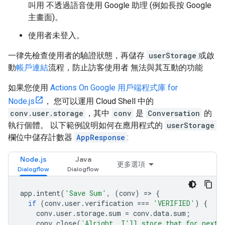
叫用 不透過語音使用 Google 助理 (例如長按 Google
主畫面)。
使用者未登入。
一律先檢查使用者的驗證狀態，再儲存
userStorage
或啟
動
帳戶連結
流程，防止訪客使用者 無法與其互動的功能
如果您使用
Actions On Google 用戶端程式庫 for
Node.js
， 您可以運用 Cloud Shell 中的
conv.user.storage
，其中
conv
是
Conversation
的
執行個體。 以下範例說明如何在應用程式的
userStorage
欄位中儲存計數器
AppResponse
:
Node.js
Java
更多選項
app
.
intent
(
'Save Sum'
,
(
conv
)
=
>
{
if
(
conv
.
user
.
verification
===
'VERIFIED'
)
{
conv
.
user
.
storage
.
sum
=
conv
.
data
.
sum
;
conv
.
close
(
`Alright, I'll store that for next 