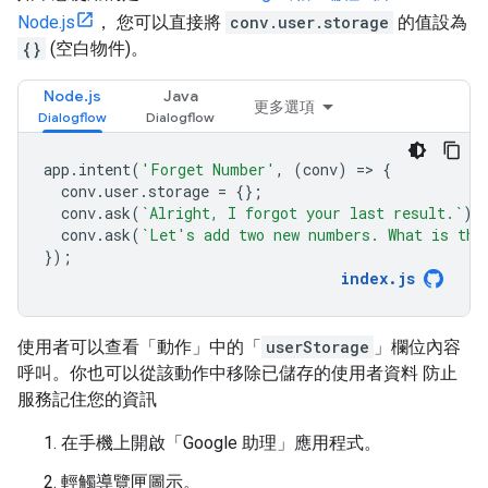
Node.js
， 您可以直接將
conv.user.storage
的值設為
{}
(空白物件)。
Node.js
Java
更多選項
app
.
intent
(
'Forget Number'
,
(
conv
)
=
>
{
conv
.
user
.
storage
=
{};
conv
.
ask
(
`Alright, I forgot your last result.`
);
conv
.
ask
(
`Let's add two new numbers. What is the
});
index
.
js
使用者可以查看「動作」中的「
userStorage
」欄位內容
呼叫。你也可以從該動作中移除已儲存的使用者資料 防止
服務記住您的資訊
在手機上開啟「Google 助理」應用程式。
輕觸導覽匣圖示。