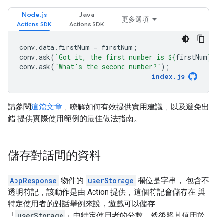
Node.js
Java
更多選項
conv
.
data
.
firstNum
=
firstNum
;
conv
.
ask
(
`Got it, the first number is 
${
firstNum
}
.
conv
.
ask
(
`What's the second number?`
);
index
.
js
請參閱
這篇文章
，瞭解如何有效提供實用建議，以及避免出
錯 提供實際使用範例的最佳做法指南。
儲存對話間的資料
AppResponse
物件的
userStorage
欄位是字串， 包含不
透明符記，該動作是由 Action 提供，這個符記會儲存在 與
特定使用者的對話舉例來說，遊戲可以儲存
「
userStorage
」中特定使用者的分數，然後將其值用於