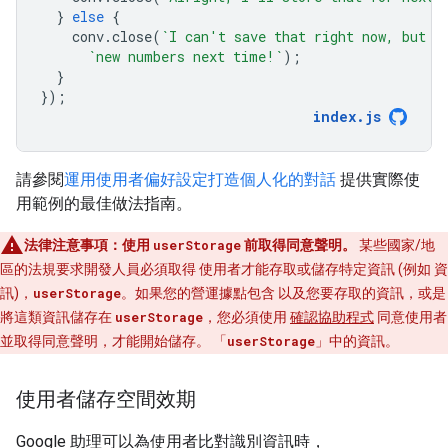
}
else
{
conv
.
close
(
`I can't save that right now, but w
`new numbers next time!`
);
}
});
index
.
js
請參閱
運用使用者偏好設定打造個人化的對話
提供實際使
用範例的最佳做法指南。
法律注意事項：使用
userStorage
前取得同意聲明。
某些國家/地
區的法規要求開發人員必須取得 使用者才能存取或儲存特定資訊 (例如 資
訊)，
userStorage
。如果您的營運據點包含 以及您要存取的資訊，或是
將這類資訊儲存在
userStorage
，您必須使用
確認協助程式
同意使用者
並取得同意聲明，才能開始儲存。 「
userStorage
」中的資訊。
使用者儲存空間效期
Google 助理可以為使用者比對識別資訊時，