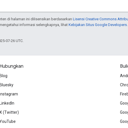
onten di halaman ini dilisensikan berdasarkan
Lisensi Creative Commons Attribu
 mengetahui informasi selengkapnya, lihat
Kebijakan Situs Google Developers
025-07-26 UTC.
Hubungkan
Buil
Blog
And
Bluesky
Chr
Instagram
Fire
LinkedIn
Goog
X (Twitter)
Goog
YouTube
Goog