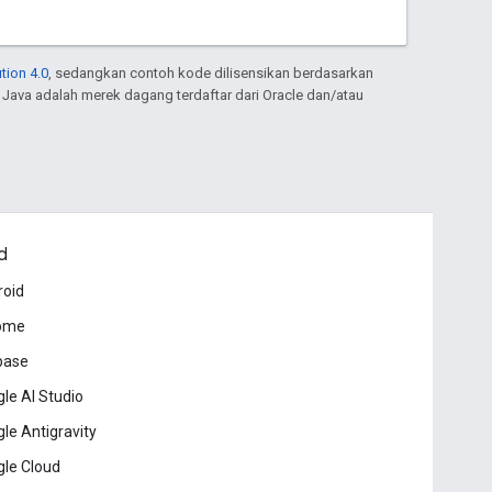
tion 4.0
, sedangkan contoh kode dilisensikan berdasarkan
. Java adalah merek dagang terdaftar dari Oracle dan/atau
d
roid
ome
base
le AI Studio
le Antigravity
le Cloud