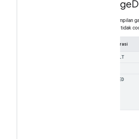
Image
D
Jenis
Error
Frekuensi
Opsi tampilan ga
Generic
Extension
gambar tidak co
Perataan Horizontal
Gambar
Opsi
Display
Image
Enumerasi
Jenis
Input
DEFAULT
Line
Item
Jenis
Item
Garis
WHITE
Pembaruan Item
Item
CROPPED
Link
Dialog
Spec
Link
Value
Spec
Location
Status
Media
Media
Type
Penjual
Status
Permukaan
Baru
Nilai
Permukaan
Baru