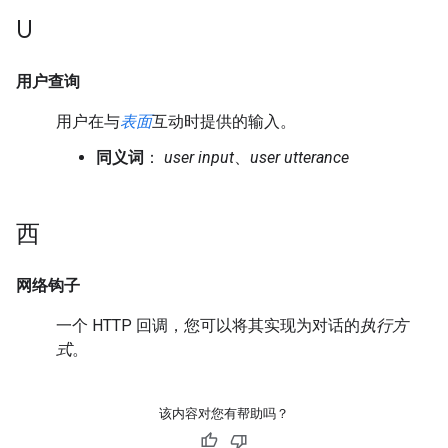
U
用户查询
用户在与
表面
互动时提供的输入。
同义词
：
user input
、
user utterance
西
网络钩子
一个 HTTP 回调，您可以将其实现为对话的
执行方
式
。
该内容对您有帮助吗？