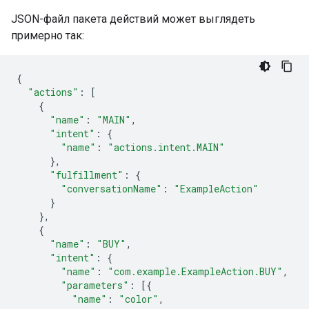
JSON-файл пакета действий может выглядеть
примерно так:
{
"actions"
:
[
{
"name"
:
"MAIN"
,
"intent"
:
{
"name"
:
"actions.intent.MAIN"
},
"fulfillment"
:
{
"conversationName"
:
"ExampleAction"
}
},
{
"name"
:
"BUY"
,
"intent"
:
{
"name"
:
"com.example.ExampleAction.BUY"
,
"parameters"
:
[{
"name"
:
"color"
,