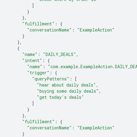
]
}
},
"fulfillment"
:
{
"conversationName"
:
"ExampleAction"
}
},
{
"name"
:
"DAILY_DEALS"
,
"intent"
:
{
"name"
:
"com.example.ExampleAction.DAILY_DE
"trigger"
:
{
"queryPatterns"
:
[
"hear about daily deals"
,
"buying some daily deals"
,
"get today's deals"
]
}
},
"fulfillment"
:
{
"conversationName"
:
"ExampleAction"
}