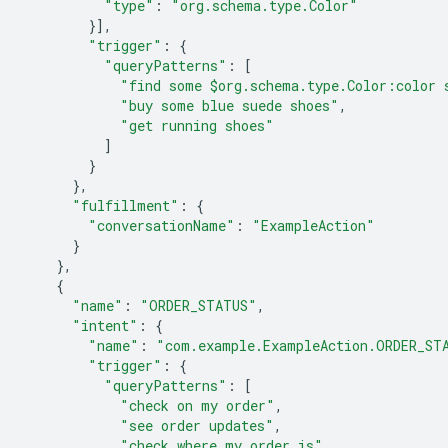
"type"
:
"org.schema.type.Color"
}],
"trigger"
:
{
"queryPatterns"
:
[
"find some $org.schema.type.Color:color 
"buy some blue suede shoes"
,
"get running shoes"
]
}
},
"fulfillment"
:
{
"conversationName"
:
"ExampleAction"
}
},
{
"name"
:
"ORDER_STATUS"
,
"intent"
:
{
"name"
:
"com.example.ExampleAction.ORDER_ST
"trigger"
:
{
"queryPatterns"
:
[
"check on my order"
,
"see order updates"
,
"check where my order is"