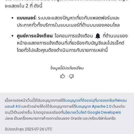
จะแสดงใน 2 ที่ ดังนี้
แบนเนอร์:
ระบบจะแสดงปัญหาเกี่ยวกับแพลตฟอร์มและ
ประกาศทั่วทั้งบริการในแบนเนอร์ที่ด้านบนของคอนโซล
notifications
ศูนย์การแจ้งเตือน
: ไอคอนการแจ้งเตือน
ที่ด้านบนของ
หน้าจะแสดงการแจ้งเตือนที่เกี่ยวข้องกับบัญชีและโปรเจ็กต์
โดยทั่วไปแล้วคุณต้องดำเนินการกับรายการเหล่านี้
ข้อมูลนี้มีประโยชน์ไหม
เนื้อหาของหน้าเว็บนี้ได้รับอนุญาตภายใต้
ใบอนุญาตที่ต้องระบุที่มาของครีเอทีฟคอม
มอนส์ 4.0
และตัวอย่างโค้ดได้รับอนุญาตภายใต้
ใบอนุญาต Apache 2.0
เว้นแต่จะ
ระบุไว้เป็นอย่างอื่น โปรดดูรายละเอียดที่
นโยบายเว็บไซต์ Google Developers
Java เป็นเครื่องหมายการค้าจดทะเบียนของ Oracle และ/หรือบริษัทในเครือ
อัปเดตล่าสุด 2025-07-26 UTC