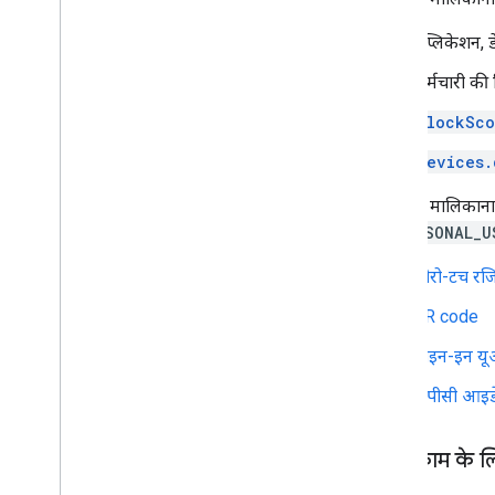
नेटवर्क कॉन्फ़िगरेशन
ऐप्लिकेशन, ड
अतिरिक्त जानकारी
कर्मचारी की 
रिलीज़ टिप्पणियां
blockSc
सुरक्षा स्थिति को समझना
मौजूदा ईएमएम के लिए गाइड
devices.
सुझाव
,
शिकायत
,
राय
,
और सहायता
कंपनी के मालिकाना
अनुमति का इस्तेमाल
को
PERSONAL_U
सेवा की शर्तों
ईएमएम समुदाय में शामिल हों
ज़ीरो-टच रजि
QR code
साइन-इन य
डीपीसी आइडे
सिर्फ़ काम के 