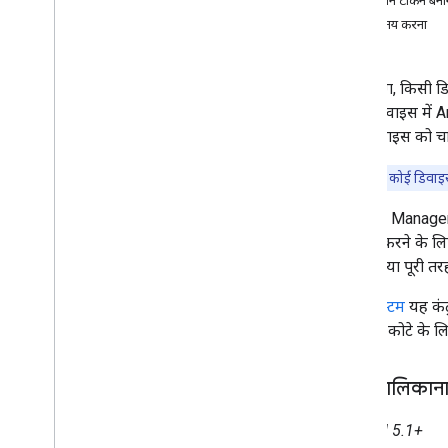
रजिस्ट्रेशन टोकन बना
नीति का पालन करने के नियम सेट अप करें
नीति तय करना
डिवाइस का प्रावधान करें
किसी डिवाइस को वाइप करना और उससे डिवाइस
मैनेज करने की सुविधा हटाना
प्रोविज़निंग, किसी
Pub
/
Sub सूचनाएं सेट अप करना
दौरान, डिवाइस में 
पहले से तैयार iframe
अगर डिवाइस को चाल
खोए हुए डिवाइस को लॉक करने वाला मोड
5G नेटवर्क स्लाइसिंग
ध्यान दें:
अगर कोई डिवाइस 
वर्क प्रोफ़ाइल का पता लगाना
Android Managemen
पासवर्ड से जुड़ी नीतियों की क्वालिटी
सेट अप करने के लि
ऐप्लिकेशन की डिफ़ॉल्ट सेटिंग
प्रोफ़ाइल या पूरी 
ऐप्लिकेशन की भूमिकाएं मैनेज करना
कोटा सिस्टम
यह कंट
AMAPI SDK
शुरुआती कोटे के 
AMAPI SDK के साथ इंटिग्रेट करना
एक्सटेंशन ऐप्लिकेशन और लोकल निर्देश
निजी मालिकाना
मौजूदा डिवाइसों को AMAPI पर माइग्रेट करें
एनवायरमेंट तैयार करना और उपयोगकर्ता को
रजिस्टर करना
Android 5.1+