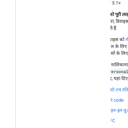
Android 5.1+
डिवाइस को पूरी तरह
है. कंपनियां, डिव
कर सकती हैं.
किसी डिवाइस को
न
या इस्तेमाल के लिए
इन डिवाइसों के लिए 
कंपनी के मालिकाना 
allowPersona
इसके बाद, यहां दि
ज़ीरो-टच रजि
QR code
साइन-इन य
NFC