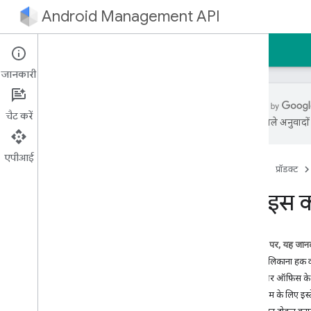
Android Management API
होम पेज
गाइड
रेफ़रंस
नमूना
जानकारी
चैट करें
एआई से मिले अनुवादों म
शुरुआती जानकारी
क्विकस्टार्ट
एपीआई
होम पेज
प्रॉडक्ट
Android Management API के एमसीपी
सर्वर का इस्तेमाल करना
डिवाइस को
डेवलपर की गाइड
सेवा खाता बनाना
इस पेज पर, यह जानक
एंटरप्राइज़ बाइंडिंग बनाना
निजी मालिकाना हक व
किसी एंटरप्राइज़ खाते को अपग्रेड करना
निजी और ऑफ़िस के क
डिवाइसों पर उपयोगकर्ता खातों को अपग्रेड करना
सिर्फ़ काम के लिए इस
नीति बनाना