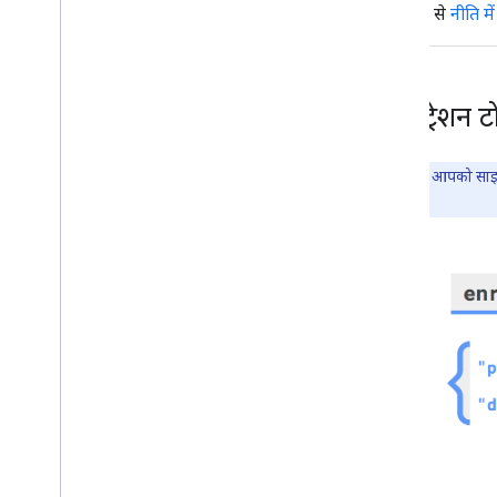
के हिसाब से
नीति म
रजिस्ट्रेशन
ध्यान दें:
अगर आपको साइन-इ
देखें.