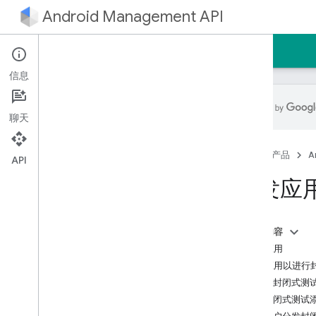
Android Management API
首页
指南
参考文档
试阅
信息
聊天
简介
首页
产品
A
快速入门
API
使用 Android Management API MCP
分发应
服务器
开发者指南
本页内容
创建服务账号
安装应用
创建企业绑定
分发应用以进行
升级企业版
符合封闭式测
升级设备上的用户账号
向封闭式测试
创建政策