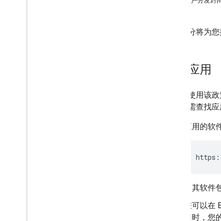
向用户分发封
设置政策合规性规则
配置设备
擦除并取消配置设备
以下部分将为您提
设置 Pub
/
Sub 通知
零触摸 iframe
丢失模式
安装应用
5G 网络切片
工作资料检测
您可以使用该政策
密码政策质量
称。如需查找应
默认应用设置
管理应用角色
应用的软件包
AMAPI SDK
https:
与 AMAPI SDK 集成
扩展程序应用和本地命令
将现有设备迁移到 AMAPI
，其软件
环境准备和用户注册
您可以在 
Android Enterprise 中的设备信任
用时，您的
可用的设备信任信号