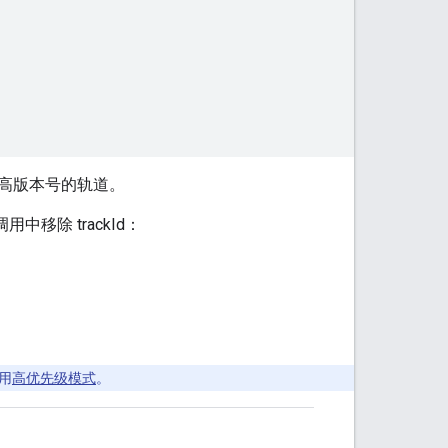
高版本号的轨道。
用中移除 trackId：
用
高优先级模式
。