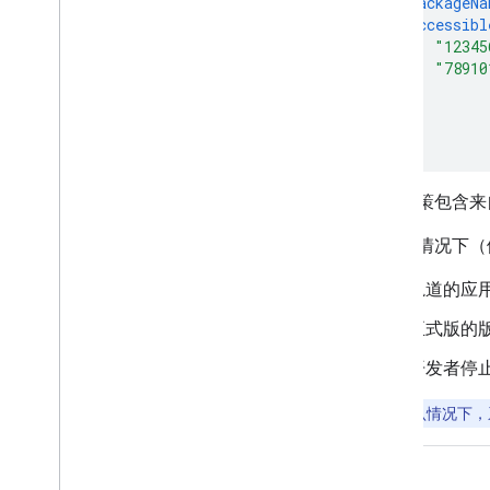
"packageNa
"accessibl
"12345
"78910
]
},
],
如果政策包含来
在某些情况下（
轨道的应
正式版的
开发者停
注意
：
默认情况下，