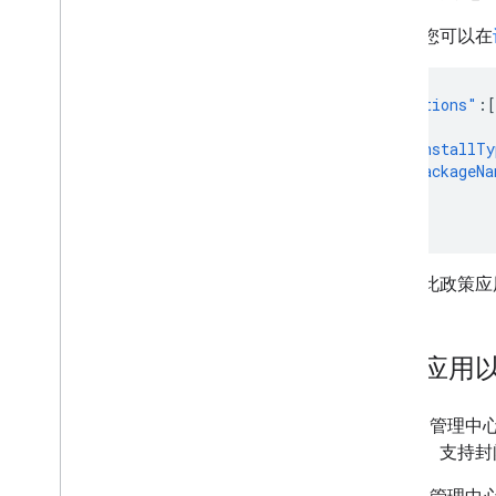
注册设备信任信号访问权限
然后，您可以在
管理自定义应用
AMAPI SDK 版本说明
"applications"
:[
{
管理应用
"installTy
支持应用管理
"packageNa
控制应用更新
},
支持 Web 应用
],
支持托管配置
从应用检索反馈
当您将此政策应用
调试应用安装和更新
示例政策
分发应用
具有工作资料的设备
全代管式设备
专用设备
在 Play 
网络配置
式测试
。支持封