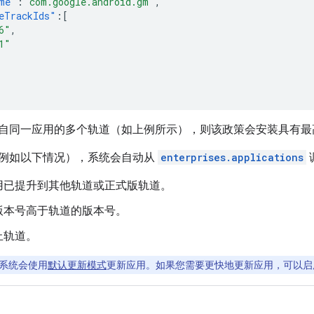
me"
:
"com.google.android.gm"
,
eTrackIds"
:[
6"
,
1"
自同一应用的多个轨道（如上例所示），则该政策会安装具有最
例如以下情况），系统会自动从
enterprises.applications
调
用已提升到其他轨道或正式版轨道。
版本号高于轨道的版本号。
止轨道。
系统会使用
默认更新模式
更新应用。如果您需要更快地更新应用，可以启