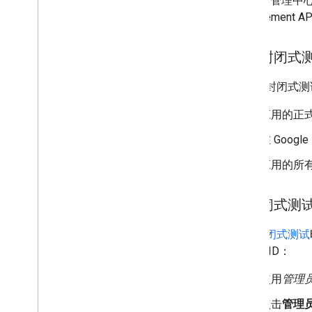
在 Play 管理中
其他信息
Managemen
版本说明
了解 Security Posture
适用于现有 EMM 的指南
符合封闭式
反馈和支持
允许的用途
在设置封闭式测
服务条款
应用的正式版
加入 EMM 社区
在 Goog
应用的所
向封闭式测
设置封闭式测试
其组织 ID：
使用
管理
点击
管理