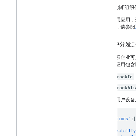
复制“组织
对于专用应用，
关说明，请参阅
向用户分发
如需检索企业可
对给定应用包含
trackId
trackAli
如需在用户设备
"applications"
:[
{
"installTy