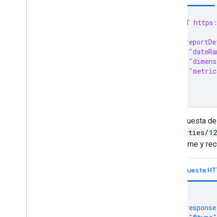
POST https:
{
  "reportDe
    "dateRa
    "dimens
    "metric
  }
}
La respuesta d
properties/1
de informe y rec
Respuesta HT
{
"response