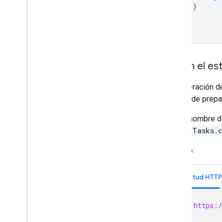
}
}
}
Obtén el es
La generación d
estado de prepa
Usa el nombre d
reportTasks.
Ejemplo:
Solicitud HTTP
GET https:/