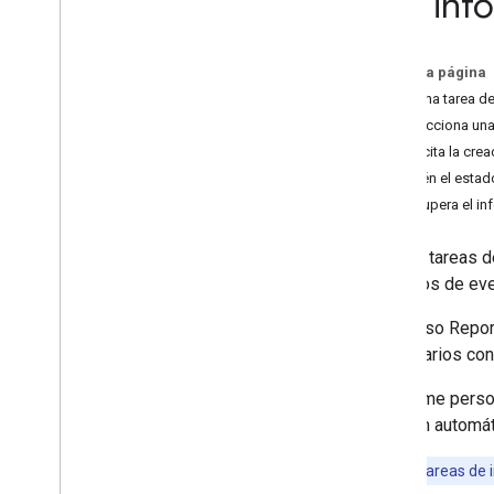
con inf
Personaliza la medición
En esta página
Web
Crea una tarea d
Comercio electrónico
Selecciona una
Solicita la cre
Enviar datos adicionales de la Web
o de la aplicación
Obtén el estad
Descripción general del Protocolo de
Recupera el i
medición
Enviar eventos
Con las tareas d
Cómo enviar propiedades del usuario
tus datos de ev
Envía datos proporcionados por el
usuario
El recurso Repor
Validar eventos
los usuarios con
Verifica la implementación
Implementa casos de uso comunes
El informe pers
Solución de problemas
borrarán automát
Configura Analytics
Nota:
Las tareas de 