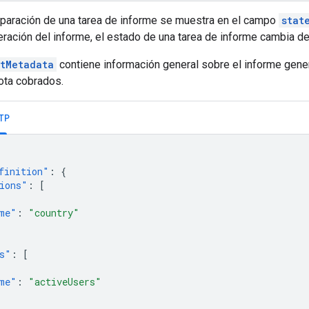
eparación de una tarea de informe se muestra en el campo
stat
eración del informe, el estado de una tarea de informe cambia d
rtMetadata
contiene información general sobre el informe gener
ota cobrados.
TP
finition"
:
{
ions"
:
[
me"
:
"country"
s"
:
[
me"
:
"activeUsers"