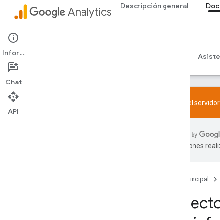
Descripción general
Doc
Analytics
Documentación para desarrolladores
Información
Guías
Referencia
Bibliotecas y muestras
Asiste
Chat
Prueba el servido
API
Comenzar
Descripción general
traducciones real
Guías de inicio rápido
Etiquetado
Web
Página principal
App
Aspecto
Verifica la configuración y soluciona
problemas
Prueba el servidor de MCP