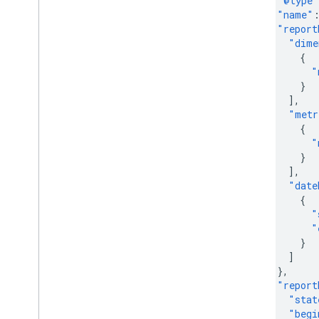
"@type"
"name"
"report
"dime
{
"
}
],
"metr
{
"
}
],
"date
{
"
"
}
]
},
"report
"stat
"begi