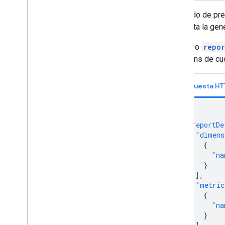
El estado de pr
completa la gen
El campo
repo
de tokens de cu
Respuesta HT
{
"reportDe
"dimens
{
"na
}
],
"metric
{
"na
}