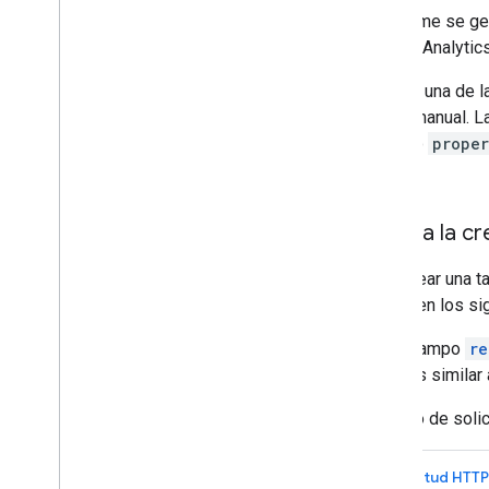
para Hojas de cálculo de Google
El informe se ge
Google Analytics
Exportar datos a Big
Query
Si usas una de 
Descripción general
forma manual. L
Comenzar
formato
proper
Consultar la guía de soluciones
cliente.
Soluciones empresariales
Comparación con la IU de Analytics
Aproximación de recuento único con
Solicita la 
HLL++
Accede a los informes personalizados
Para crear una t
de Google Analytics desde Big
Query
requieren los si
Reabastece los datos de las fuentes
de tráfico de Google Ads
Campo
re
es similar
Cómo borrar los datos del usuario
Migra desde la eliminación de usuarios
Ejemplo de solic
heredada
Solicitud HTTP