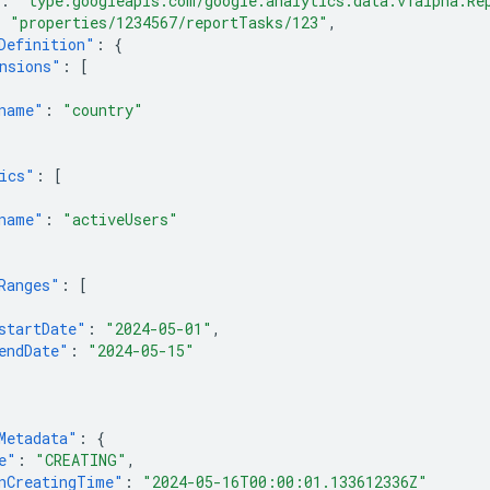
:
"type.googleapis.com/google.analytics.data.v1alpha.Re
:
"properties/1234567/reportTasks/123"
,
Definition"
:
{
nsions"
:
[
name"
:
"country"
ics"
:
[
name"
:
"activeUsers"
Ranges"
:
[
startDate"
:
"2024-05-01"
,
endDate"
:
"2024-05-15"
Metadata"
:
{
e"
:
"CREATING"
,
nCreatingTime"
:
"2024-05-16T00:00:01.133612336Z"