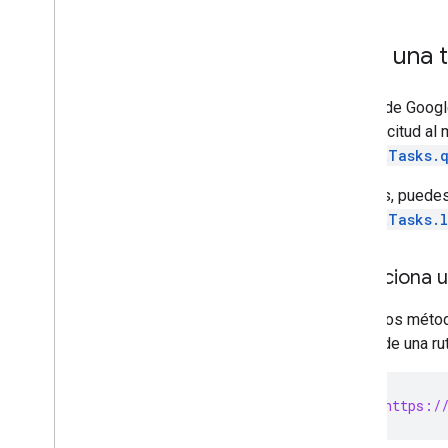
Descripción general de la API de
Administrador
Informes de acceso a los datos
Crea una 
Administra los informes
La API de Google
Descripción general de la API de datos
una solicitud a
Genera informes
reportTasks.
Informes básicos
Expectativas sobre los datos de
Además, puedes
informes
reportTasks.l
Tareas de informes asíncronos
Tablas dinámicas
Selecciona 
Informes de conversiones
Informes en tiempo real
Todos los métod
Informes de embudos
dentro de una ru
Informes predefinidos
Exportar públicos
Administrar el uso de la cuota
  POST  https://
Uso avanzado
Complemento del Creador de informes