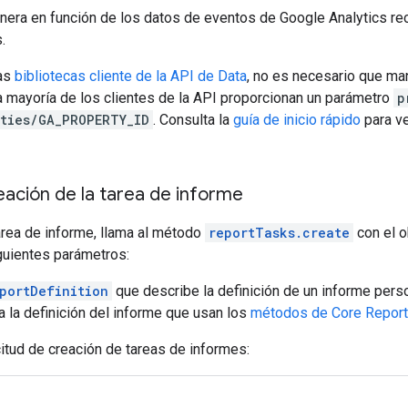
nera en función de los datos de eventos de Google Analytics re
.
las
bibliotecas cliente de la API de Data
, no es necesario que man
a mayoría de los clientes de la API proporcionan un parámetro
p
ties/GA_PROPERTY_ID
. Consulta la
guía de inicio rápido
para ve
creación de la tarea de informe
area de informe, llama al método
reportTasks.create
con el 
guientes parámetros:
portDefinition
que describe la definición de un informe pers
 a la definición del informe que usan los
métodos de Core Report
itud de creación de tareas de informes: