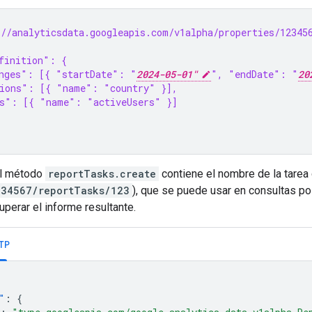
//analyticsdata.googleapis.com/v1alpha/properties/12345
finition": {
nges": [{ "startDate": "
2024-05-01"
", "endDate": "
20
ions": [{ "name": "country" }],
s": [{ "name": "activeUsers" }]
el método
reportTasks.create
contiene el nombre de la tarea
234567/reportTasks/123
), que se puede usar en consultas po
uperar el informe resultante.
TP
"
:
{