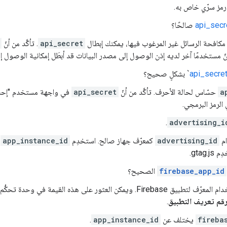
رمز سرّي خاص به.
api_secr
صالحًا؟
مكافحة الرسائل غير المرغوب فيها، يمكنك إبطال
api_secret
. تأكَّد من أنّ
ّ مستخدمًا آخر لديه إذن الوصول إلى مصدر البيانات قد أبطَل إمكانية الوصول إ
api_secre
` بشكلٍ صحيح؟
a
حسّاس لحالة الأحرف. تأكَّد من أنّ
api_secret
في واجهة مستخدم "إحصاءات gle
لرمز البرمجي.
.
advertising_i
ام
advertising_id
كمعرّف جهاز صالح. استخدِم
app_instance_id
إ
gtag..
firebase_app_id
الصحيح؟
Fi. ويمكن العثور على هذه القيمة في وحدة تحكُّم Firebase ضمن:
قم تعريف التطبيق
.
fireba
يختلف عن
app_instance_id
.