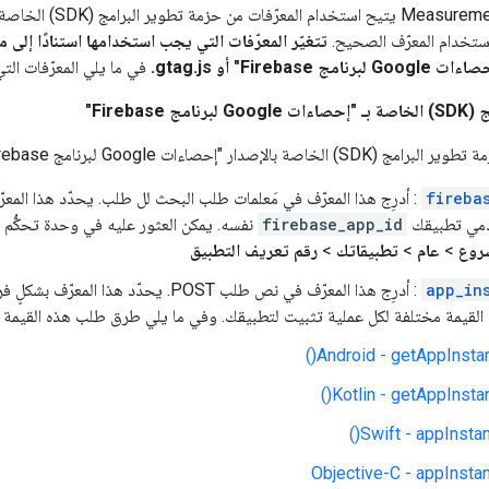
Fireba" أو gtag.js.
في ما يلي المعرّفات ال
Firebase"
إحصاءات Google لبرنامج Firebase"، فإنّ المعرّفات التي
fireba
مي تطبيقك
firebase_app_id
نفسه. يمكن العثور عليه في وحدة تحكُّم Firebase ضمن:
شروع
>
عام
>
تطبيقاتك
>
رقم تعريف التطبيق
app_in
قيمة مختلفة لكل عملية تثبيت لتطبيقك. وفي ما يلي طرق طلب هذه القيمة لكل منصّ
‫Android - getAppInstan
‫Kotlin - getAppInstan
‫Swift - appInstan
‫Objective-C - appInsta