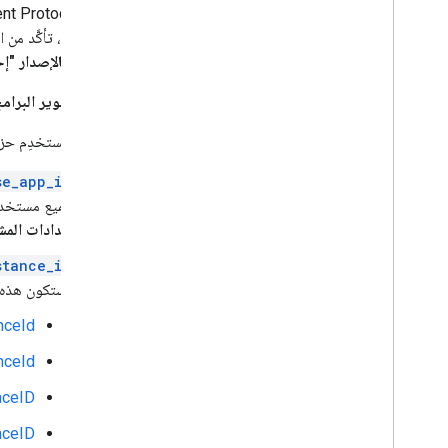
وgtag.js، تأكَّد من استخدام المعرّف الصحيح.
الخاصة بالإصدار "إحصاءات Google لبرنامج se
حزمة تطوير البرامج (SDK) الخاصة بـ "إحصاءات Google لبرنامج 
إذا كنت تستخدِم حزمة تطوير البرامج (SDK) الخاصة بالإصدار "
se_app_id
جميع مستخد
إعدادات الم
stance_id
وستكون هذه ال
ceId()
ceId()
ceID()
nceID