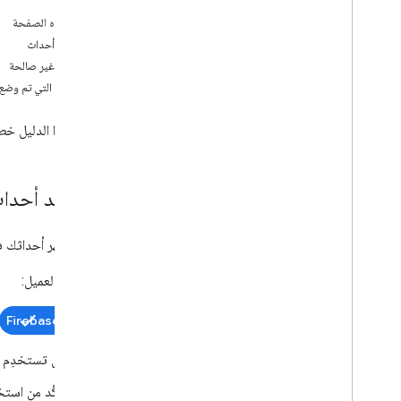
على هذه الصفحة
تخصيص القياس
لا توجد أحداث
Web
معرّفات غير صالحة
التجارة الإلكترونية
الأحداث التي تم وضع ع
إرسال بيانات إضافية عن الويب
/
التطبيق
يحدّد هذا الدليل خط
نظرة عامة على Measurement Protocol
إرسال الأحداث
إرسال خصائص المستخدمين
لا توجد أحدا
إرسال البيانات المقدَّمة من المستخدم
التحقّق من صحة الأحداث
التحقّق من عملية التنفيذ
إذا لم تظهر أحداثك في "إحصاءات Google"، هناك بعض ال
تنفيذ حالات الاستخدام الشائعة
اختَر أولاً العميل:
تحديد المشاكل وحلّها
Firebase
ضبط "إحصاءات Google"
نظرة عامة على Admin API
هل تستخدِم
تقارير الوصول إلى البيانات
تأكَّد من است