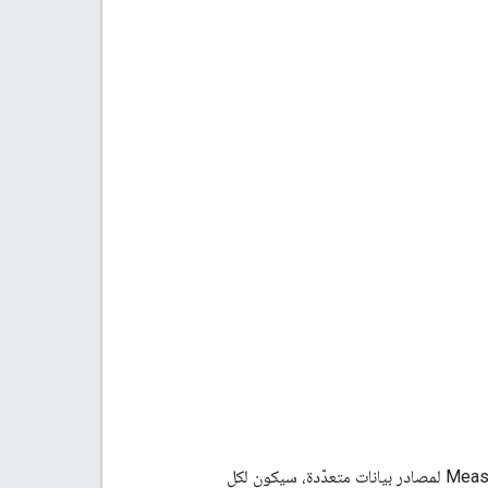
لمصدر البيانات الصحيح. إذا أعددت Measurement Protocol لمصادر بيانات متعدّدة، سيكون لكل