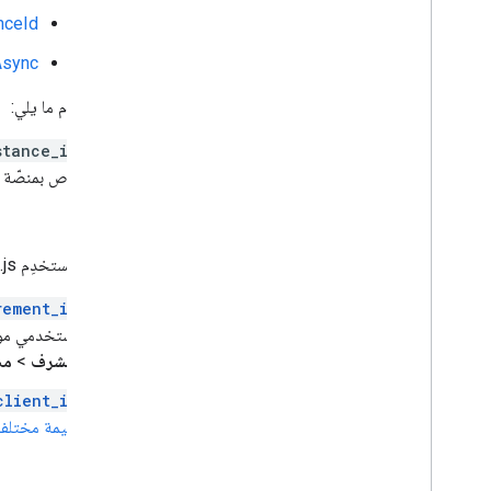
ceId()
sync()
لا
تستخدِم ما يلي:
stance_id
خاص بمنصّة Firebase. ويُستخدَم في مهام مثل رسائل FCM.
gtag.js
إذا كنت تستخدِم gtag.js، فإنّ المعرّفات التي
rement_id
مستخدمي موق
المشرف
>
مص
client_id
القيمة مختلفة