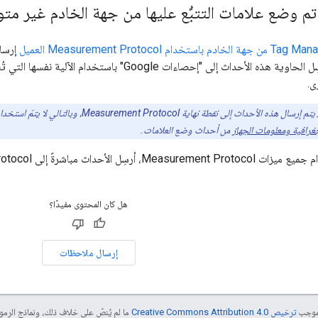
تم وضع علامات التتبُّع عليها من جهة الخادم غير متو
هة الخادم باستخدام Measurement Protocol العميل
إرسا
ى.
جغرافية ومعلومات الجهاز
من أحداث وضع العلامات.
ً إلى Measurement Protocol بدلاً من إرسالها إلى الحاوية.
هل كان المحتوى مفيدًا؟
إرسال ملاحظات
بموجب
ترخيص Creative Commons Attribution 4.0‏
ما لم يُنصّ على خلاف ذلك، ونماذج الر