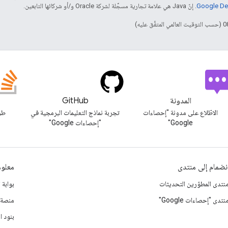
. إنّ Java هي علامة تجارية مسجَّلة لشركة Oracle و/أو شركائها التابعين.
المدونة
GitHub
الاطّلاع على مدونة "إحصاءات
تجربة نماذج التعليمات البرمجية في
طرح
Google"
"إحصاءات Google"
نضمام إلى منتدى
معلوم
نتدى المطوّرين التحديثات
بوابة 
نتدى "إحصاءات Google"
منصة Google للتسوي
بنود ا