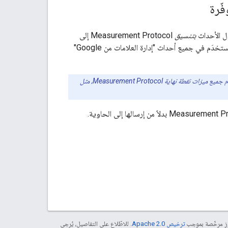
فّرة
ل الأحداث
بتنسيق
Measurement Protocol إلى
حاوية. بعد ذلك، تُرسِل الحاوية هذه الأحداث إلى "إحصاءات Google" باستخدام الآلية نفسها التي تُستخدَم في جميع أحداث "إدارة العلامات من Google"
_لا_ يتم إرسال هذه الأحداث إلى نقطة نهاية Measurement Protocol، وبالتالي لا يتمّ استخدام جميع ميزات نقطة نهاية Measurement Protocol، مثل
موز مرخّصة بموجب
ترخيص Apache 2.0‏
. للاطّلاع على التفاصيل، يُرجى