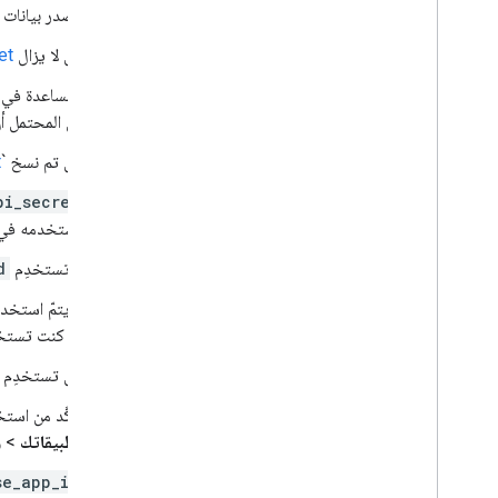
إدارة إعداد التقارير
مصدر بيانات 
نظرة عامة على Data API
هل لا يزال
et
إنشاء تقارير
تصدير شرائح الجمهور
للمساعدة في 
إدارة استخدام الحصة
من المحتمل أن
الاستخدام المتقدّم
هل تم نسخ `
t
إضافة "أداة إنشاء التقارير" في "جداول بيانات
Google"
pi_secret
تستخدمه في ا
تصدير البيانات إلى Big
Query
لا تستخدِم
d
نظرة عامة
البدء
لا يتمّ استخد
الاستعلام عن كتاب الطبخ
إذا كنت تستخدِم js
حلول الأعمال
هل تستخدِم
المقارنة بواجهة مستخدم "إحصاءات Google"
تقدير العدد الفريد باستخدام HLL++
تأكَّد من استخدام المعرّف لتطبيق rebase
الوصول إلى التقارير المخصّصة في "إحصاءات
تطبيقاتك
>
ر
Google" من Big
Query
إضافة بيانات مصادر الزيارات في "إعلانات
se_app_id
Google" إلى السجلّ