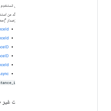
هل تستخدِم
حذف بيانات المستخدِم
نقل البيانات من ميزة "حذف المستخدم" القديمة
بالإصدار "إحصاءات Google لبرنا
ceId()
ceId()
ceID()
nceID
ceId()
sync()
stance_id
معرّفات غير 