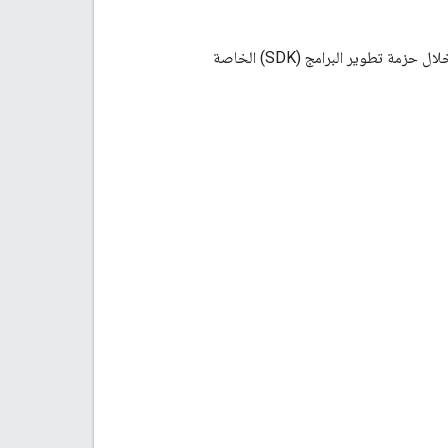
تأكَّد من استخدام المعرّف الخاص بتثبيت تطبيق Firebase. ويجب استرداد هذه القيمة من خلال حزمة تطوير البرامج (SDK) الخاصة