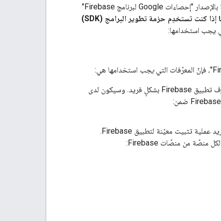
بما أنّ Measurement Protocol يتيح استخدام المعرّفات من حزمة تطوير البرامج (SDK) الخاصة بالإصدار "إحصاءات Google لبرنامج Firebase"
تتغيّر المعرّفات التي يجب استخدامها استنادًا إلى ما إذا كنت تستخدِم حزمة تطوير البرامج (SDK)
تي يجب استخدامها:
يجب
استخدامها هي:
: أدرِج هذا المعرّف في مَعلمات طلب البحث لل طلب. يحدّد هذا المعرّف تطبيق Firebase بشكلٍ فريد. وسيكون لدى
: أدرِج هذا المعرّف في نص طلب POST. يحدّد هذا المعرّف بشكلٍ فريد عملية تثبيت معيّنة لتطبيق Firebase.
ة من منصّات Firebase: