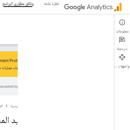
نظرة عامة
وثائق مطوّري البرامج
Analytics
Measurement Protocol
معلومات
الأدلة
المرجع
المكتبات والعيّنات
الدعم
دردشة
واجهة برمجة التطبيقات
ننصحك بإنشاء عمليات د
البدء
نظرة عامة
البدء السريع
وضع علامة
Web
الصفحة الرئيسية
ال
التطبيق
تحديد المش
التحقّق من صحة الإعداد وتحديد المشاكل وحلّها
تجربة خادم MCP