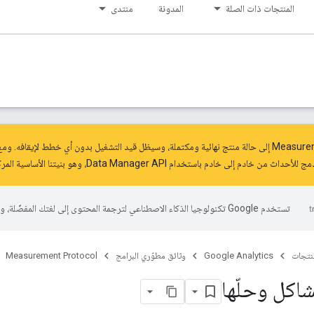
المنتجات ذات الصلة
المدونة
منتدى
وصل Measurement Protocol إلى حالة منتج نهائية ومكتملة، وسيظل قيد التشغيل بدون أي خطط لإيق
مج للأحداث من خادم إلى خادم
باستخدام Data Manager API
، وهو بنيتنا الأساسية المر
تستخدم Google تكنولوجيا الذكاء الاصطناعي لترجمة المحتوى إلى لغتك المفضّلة، وقد تتضمّن بعض الأخطاء.
منتجات
Google Analytics
وثائق مطوّري البرامج
Measurement Protocol
اكل وحلّها