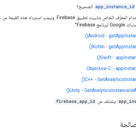
app_instance_id
الصحيح؟
مج Firebase".
‫Android - getAppInstan
‫Kotlin - getAppInstan
‫Swift - appInstan
‫Objective-C - appInsta
‫C++ - GetAnalyticsInstan
‫Unity - GetAnalyticsInstanceIdA
app_in
يختلف عن
firebase_app_id
.
صالحة