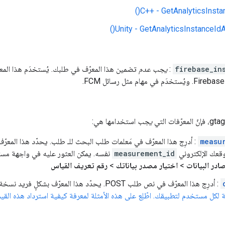
‫C++ - GetAnalyticsInstan
‫Unity - GetAnalyticsInstanceIdA
firebase_in
:
يجب عدم
تضمين هذا المعرّف في طلبك. يُستخدَم هذا المعر
يجب
استخدامها هي:
measu
: أدرِج هذا المعرّف في مَعلمات طلب البحث للـ طلب. يحدّد هذا المعر
عك الإلكتروني
measurement_id
نفسه. يمكن العثور عليه في واجهة مستخدم "إح
ادر البيانات
>
اختيار مصدر بياناتك
>
رقم تعريف القياس
: أدرِج هذا المعرّف في نص طلب POST. يحدّد هذا المعرّف بشكلٍ فريد نسخة مستخدم معيّنة من عميل ويب.
 لكل مستخدم لتطبيقك. اطّلِع على هذه الأمثلة لمعرفة كيفية استرداد هذه القيم